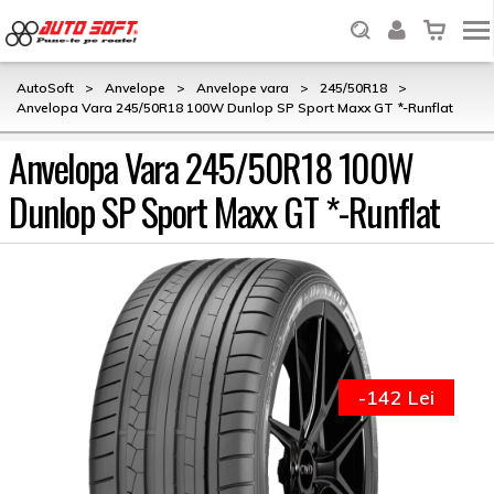
AutoSoft
>
Anvelope
>
Anvelope vara
>
245/50R18
>
Anvelopa Vara 245/50R18 100W Dunlop SP Sport Maxx GT *-Runflat
Anvelopa Vara 245/50R18 100W
Dunlop SP Sport Maxx GT *-Runflat
-142 Lei