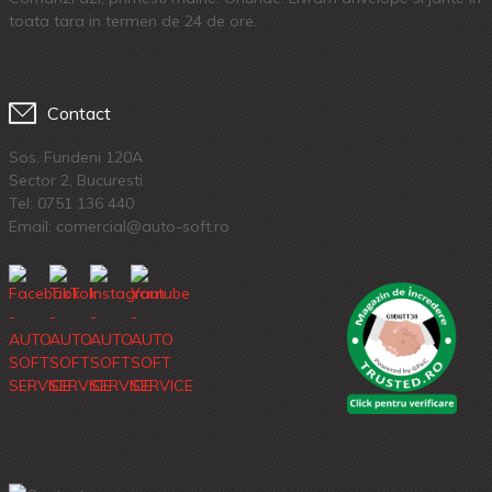
toata tara in termen de 24 de ore.
Contact
Sos. Fundeni 120A
Sector 2, Bucuresti
Tel:
0751 136 440
Email: comercial@auto-soft.ro