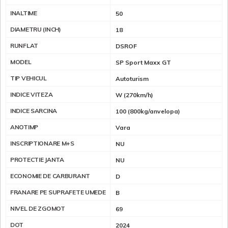
INALTIME
50
DIAMETRU (INCH)
18
RUNFLAT
DSROF
MODEL
SP Sport Maxx GT
TIP VEHICUL
Autoturism
INDICE VITEZA
W (270km/h)
INDICE SARCINA
100 (800kg/anvelopa)
ANOTIMP
Vara
INSCRIPTIONARE M+S
NU
PROTECTIE JANTA
NU
ECONOMIE DE CARBURANT
D
FRANARE PE SUPRAFETE UMEDE
B
NIVEL DE ZGOMOT
69
DOT
2024