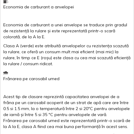
Economia de carburant
a
anvelopei
Economia de carburant a
unei
anvelope
se traduce
prin
gradul
de
rezistență
la
rulare
și
este
reprezentată
printr
-o
scară
colorată
, de la
A
la
E
.
Clasa
A
(
verde
)
este
atribuită
anvelopelor
cu
rezistența
scazută
la
rulare
,
ce
oferă
un
consum
mult
mai
eficient
(
mai
mic) la
rulare
,
în
timp
ce
E
(
roșu
)
este
clasa
cu
cea
mai
scazută
eficiență
la
rulare
/
consum
ridicat
.
Frânarea
pe
carosabil
umed
Acest
tip de
clasare
reprezintă
capacitatea
anvelopei
de a
frâna
pe un
carosabil
acoperit
de un
strat
de
apă
care are
între
0.5
si
1.5 mm, la o
temperatură
între
2
si
20ºC
pentru
anvelopele
de
iarnă
și
între
5
si
35 ºC
pentru
anvelopele
de
vară
.
Frânarea
pe
carosabil
umed
este
reprezentată
printr
-o
scară
de
la
A
la
E
,
clasa
A
fiind
cea
mai
buna
performanță
în
acest
sens.