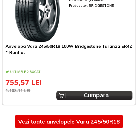
Producator:
BRIDGESTONE
Anvelopa Vara 245/50R18 100W Bridgestone Turanza ER42
A
*-Runflat
C
ULTIMELE 2 BUCATI
755,57 LEI
1.108,11 LEI
1
Cumpara
Vezi toate anvelopele Vara 245/50R18