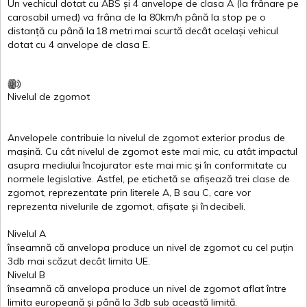
Un
vechicul
dotat
cu ABS
și
4
anvelope
de
clasa
A
(la
frânare
pe
carosabil
umed
)
va
frâna
de la 80km/h
până
la stop pe o
distanță
cu
până
la
18
metri
mai
scurtă
decât
același
vehicul
dotat
cu 4
anvelope
de
clasa
E
.
Nivelul
de
zgomot
Anvelopele
contribuie
la
nivelul
de
zgomot
exterior
produs
de
mașină
. Cu
cât
nivelul
de
zgomot
este
mai
mic, cu
atât
impactul
asupra
mediului
încojurator
este
mai
mic
și
în
conformitate
cu
normele
legislative.
Astfel
, pe
etichetă
se
afișează
trei
clase
de
zgomot
,
reprezentate
prin
literele
A
,
B
sau
C
, care
vor
reprezenta
nivelurile
de
zgomot
,
afișate
și
în
decibeli
.
Nivelul
A
înseamnă
că
anvelopa
produce un
nivel
de
zgomot
cu
cel
puțin
3db
mai
scăzut
decât
limita
UE.
Nivelul
B
înseamnă
că
anvelopa
produce un
nivel
de
zgomot
aflat
între
limita
europeană
și
până
la 3db sub
această
limită
.