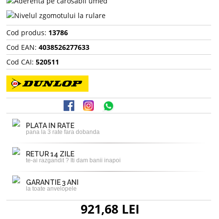
Cod produs:
13786
Cod EAN:
4038526277633
Cod CAI:
520511
PLATA IN RATE
pana la 3 rate fara dobanda
RETUR 14 ZILE
te-ai razgandit ? Iti dam banii inapoi
GARANTIE 3 ANI
la toate anvelopele
921,68 LEI