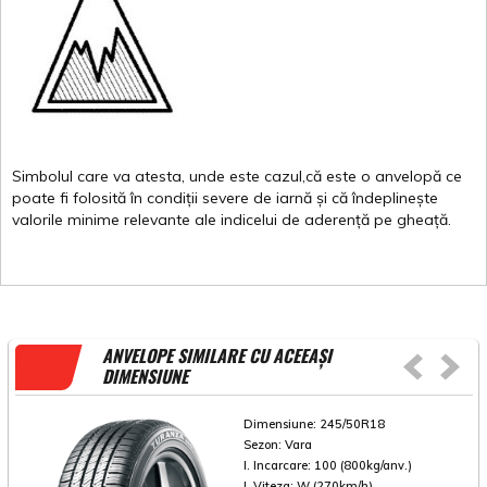
Simbolul
care
va
atesta
,
unde
este
cazul,că
este
o
anvelopă
ce
poate
fi
folosită
în
condiții
severe de
iarnă
și
că
îndeplinește
valorile
minime
relevante
ale
indicelui
de
aderență
pe
gheață
.
ANVELOPE SIMILARE CU ACEEAȘI
DIMENSIUNE
Dimensiune:
245/50R18
Sezon:
Vara
I. Incarcare:
100 (800kg/anv.)
I. Viteza:
W (270km/h)