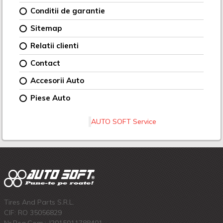
Conditii de garantie
Sitemap
Relatii clienti
Contact
Accesorii Auto
Piese Auto
AUTO SOFT Service
Tires And Parts S.R.L.
CIF: RO 35056829