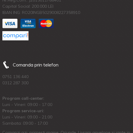
Nr.Reg.Com.: J2015011788401
Capital Social: 200.000 LEI
IBAN ING: RO20INGB5029008227358910
Comanda prin telefon
0751 136 440
0312 287 300
Program call-center:
Luni - Vineri: 09:00 - 17:00
Program service-uri:
Luni - Vineri: 09.00 - 21:00
Sambata: 09:00 - 17:00
Comanzi azi, primesti maine. Oriunde. Livram anvelope si jante in