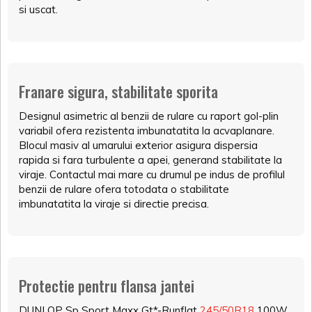
si uscat.
Franare sigura, stabilitate sporita
Designul asimetric al benzii de rulare cu raport gol-plin
variabil ofera rezistenta imbunatatita la acvaplanare.
Blocul masiv al umarului exterior asigura dispersia
rapida si fara turbulente a apei, generand stabilitate la
viraje. Contactul mai mare cu drumul pe indus de profilul
benzii de rulare ofera totodata o stabilitate
imbunatatita la viraje si directie precisa.
Protectie pentru flansa jantei
DUNLOP Sp Sport Maxx Gt*-Runflat
245/50R18
100W