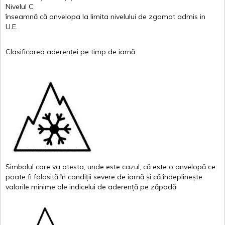
Nivelul
C
înseamnă
că
anvelopa
la
limita
nivelului
de
zgomot
admis in
U.E.
Clasificarea
aderenței
pe
timp
de
iarnă
:
Simbolul
care
va
atesta
,
unde
este
cazul
,
că
este
o
anvelopă
ce
poate
fi
folosită
în
condiții
severe de
iarnă
și
că
îndeplinește
valor
i
le
minime
ale
indicelui
de
aderență
pe
zăpadă