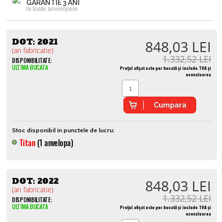
GARANTIE 3 ANI
la toate anvelopele
DOT:
2021
848,03 LEI
(an fabricatie)
1.332,52 LEI
DISPONIBILITATE:
ULTIMA BUCATA
Prețul afișat este per bucată și include TVA și
ecovaloarea
Cumpara
Stoc disponibil in punctele de lucru:
Titan
(1 anvelopa)
DOT:
2022
848,03 LEI
(an fabricatie)
1.332,52 LEI
DISPONIBILITATE:
ULTIMA BUCATA
Prețul afișat este per bucată și include TVA și
ecovaloarea