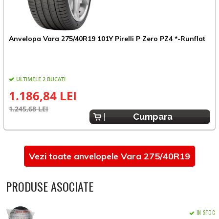
A
Anvelopa Vara 275/40R19 101Y Pirelli P Zero PZ4 *-Runflat
K
ULTIMELE 2 BUCATI
1.186,84 LEI
1
1.245,68 LEI
Cumpara
Vezi toate anvelopele Vara 275/40R19
PRODUSE ASOCIATE
IN STOC