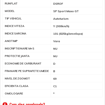
RUNFLAT
DSROF
MODEL
SP Sport Maxx GT
TIP VEHICUL
Autoturism
INDICE VITEZA
Y (300km/h)
INDICE SARCINA
101 (825kg/anvelopa)
ANOTIMP
Vara
INSCRIPTIONARE M+S
NU
PROTECTIE JANTA
NU
ECONOMIE DE CARBURANT
D
FRANARE PE SUPRAFETE UMEDE
B
NIVEL DE ZGOMOT
69
EFICIENTA CLASA
C1
OMOLOGARE
*
Cum aleg anvelopele?