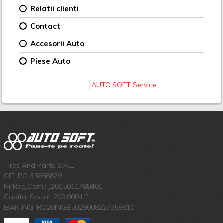
Relatii clienti
Contact
Accesorii Auto
Piese Auto
AUTO SOFT Service
Tires And Parts S.R.L.
CIF: RO 35056829
Nr.Reg.Com.: J2015011788401
Capital Social: 200.000 LEI
IBAN ING: RO20INGB5029008227358910