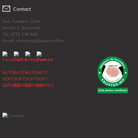
Contact
Sos. Fundeni 120A
Sector 2, Bucuresti
Tel:
0751 136 440
Email: comercial@auto-soft.ro