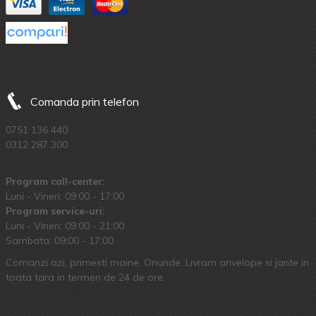
Comanda prin telefon
0751 136 440
0312 287 300
Program call-center:
Luni - Vineri: 09:00 - 17:00
Program service-uri:
Luni - Vineri: 09.00 - 21:00
Sambata: 09:00 - 17:00
Comanzi azi, primesti maine. Oriunde. Livram anvelope si jante in
toata tara in termen de 24 de ore.