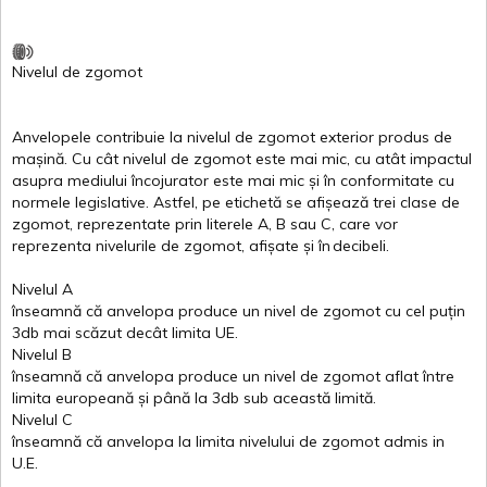
Nivelul
de
zgomot
Anvelopele
contribuie
la
nivelul
de
zgomot
exterior
produs
de
mașină
. Cu
cât
nivelul
de
zgomot
este
mai
mic, cu
atât
impactul
asupra
mediului
încojurator
este
mai
mic
și
în
conformitate
cu
normele
legislative.
Astfel
, pe
etichetă
se
afișează
trei
clase
de
zgomot
,
reprezentate
prin
literele
A
,
B
sau
C
, care
vor
reprezenta
nivelurile
de
zgomot
,
afișate
și
în
decibeli
.
Nivelul
A
înseamnă
că
anvelopa
produce un
nivel
de
zgomot
cu
cel
puțin
3db
mai
scăzut
decât
limita
UE.
Nivelul
B
înseamnă
că
anvelopa
produce un
nivel
de
zgomot
aflat
între
limita
europeană
și
până
la 3db sub
această
limită
.
Nivelul
C
înseamnă
că
anvelopa
la
limita
nivelului
de
zgomot
admis in
U.E.