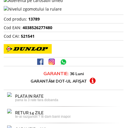
Cod produs:
13789
Cod EAN:
4038526277480
Cod CAI:
521541
GARANTIE:
36 Luni
GARANTĂM DOT-UL AFIȘAT
PLATA IN RATE
pana la 3 rate fara dobanda
RETUR 14 ZILE
te-ai razgandit ? Iti dam banii inapoi