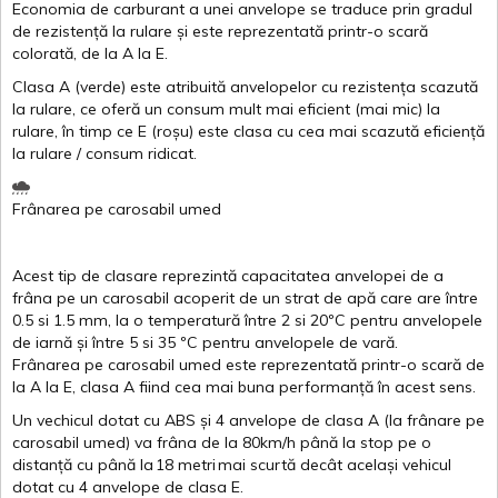
Economia de carburant a
unei
anvelope
se traduce
prin
gradul
de
rezistență
la
rulare
și
este
reprezentată
printr
-o
scară
colorată
, de la
A
la
E
.
Clasa
A
(
verde
)
este
atribuită
anvelopelor
cu
rezistența
scazută
la
rulare
,
ce
oferă
un
consum
mult
mai
eficient
(
mai
mic) la
rulare
,
în
timp
ce
E
(
roșu
)
este
clasa
cu
cea
mai
scazută
eficiență
la
rulare
/
consum
ridicat
.
Frânarea
pe
carosabil
umed
Acest
tip de
clasare
reprezintă
capacitatea
anvelopei
de a
frâna
pe un
carosabil
acoperit
de un
strat
de
apă
care are
între
0.5
si
1.5 mm, la o
temperatură
între
2
si
20ºC
pentru
anvelopele
de
iarnă
și
între
5
si
35 ºC
pentru
anvelopele
de
vară
.
Frânarea
pe
carosabil
umed
este
reprezentată
printr
-o
scară
de
la
A
la
E
,
clasa
A
fiind
cea
mai
buna
performanță
în
acest
sens.
Un
vechicul
dotat
cu ABS
și
4
anvelope
de
clasa
A
(la
frânare
pe
carosabil
umed
)
va
frâna
de la 80km/h
până
la stop pe o
distanță
cu
până
la
18
metri
mai
scurtă
decât
același
vehicul
dotat
cu 4
anvelope
de
clasa
E
.