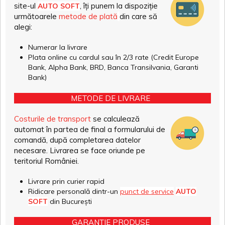
site-ul
, îți punem la dispoziție
AUTO SOFT
următoarele
metode de plată
din care să
alegi:
Numerar la livrare
Plata online cu cardul sau în 2/3 rate (Credit Europe
Bank, Alpha Bank, BRD, Banca Transilvania, Garanti
Bank)
METODE DE LIVRARE
Costurile de transport
se calculează
automat în partea de final a formularului de
comandă, după completarea datelor
necesare. Livrarea se face oriunde pe
teritoriul României.
Livrare prin curier rapid
Ridicare personală dintr-un
punct de service
AUTO
SOFT
din București
GARANȚIE PRODUSE