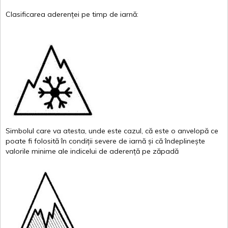
Clasificarea
aderenței
pe
timp
de
iarnă
:
Simbolul
care
va
atesta
,
unde
este
cazul
,
că
este
o
anvelopă
ce
poate
fi
folosită
în
condiții
severe de
iarnă
și
că
îndeplinește
valor
i
le
minime
ale
indicelui
de
aderență
pe
zăpadă