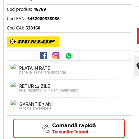
Cod produs:
46769
Cod EAN:
5452000538086
Cod CAI:
533160
PLATA IN RATE
pana la 3 rate fara dobanda
RETUR 14 ZILE
te-ai razgandit ? Iti dam banii inapoi
GARANTIE 3 ANI
la toate anvelopele
Comandă rapidă
Te sunăm înapoi