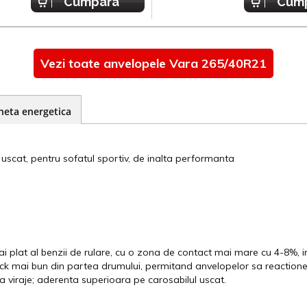
Cumpara
Cum
Vezi toate anvelopele Vara 265/40R21
heta energetica
 uscat, pentru sofatul sportiv, de inalta performanta
 plat al benzii de rulare, cu o zona de contact mai mare cu 4-8%, i
k mai bun din partea drumului, permitand anvelopelor sa reactioneze r
 la viraje; aderenta superioara pe carosabilul uscat.