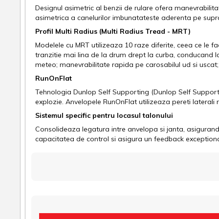
Designul asimetric al benzii de rulare ofera manevrabilita
asimetrica a canelurilor imbunatateste aderenta pe supraf
Profil Multi Radius (Multi Radius Tread - MRT)
Modelele cu MRT utilizeaza 10 raze diferite, ceea ce le fa
tranzitie mai lina de la drum drept la curba, conducand la
meteo; manevrabilitate rapida pe carosabilul ud si uscat; c
RunOnFlat
Tehnologia Dunlop Self Supporting (Dunlop Self Suppor
explozie. Anvelopele RunOnFlat utilizeaza pereti laterali 
Sistemul specific pentru locasul talonului
Consolideaza legatura intre anvelopa si janta, asigurand u
capacitatea de control si asigura un feedback exceptional 