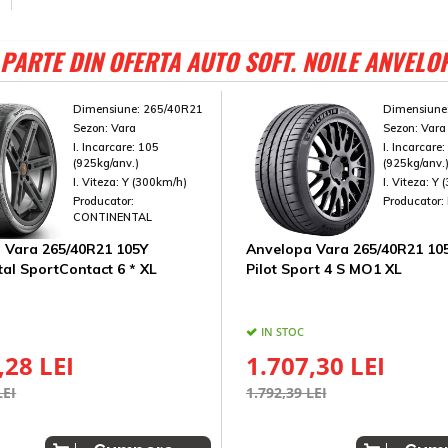
PARTE DIN OFERTA AUTO SOFT. NOILE ANVELO
Dimensiune:
265/40R21
Dimensiune
Sezon:
Vara
Sezon:
Vara
I. Incarcare:
105
I. Incarcare
(925kg/anv.)
(925kg/anv.
I. Viteza:
Y (300km/h)
I. Viteza:
Y 
Producator:
Producator:
CONTINENTAL
 Vara 265/40R21 105Y
Anvelopa Vara 265/40R21 105
al SportContact 6 * XL
Pilot Sport 4 S MO1 XL
IN STOC
,28 LEI
1.707,30 LEI
LEI
1.792,39 LEI