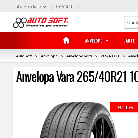
Contact
Info Produse
ANVELOPE
JANTE
AutoSoft
>
Anvelope
>
Anvelope vara
>
265/40R21
>
Anvel
Anvelopa Vara 265/40R21 10
-91 Lei