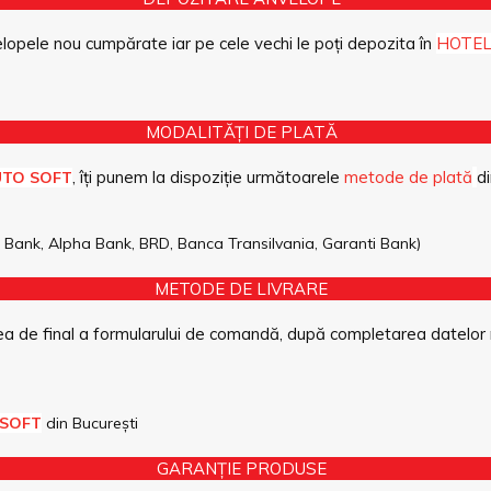
opele nou cumpărate iar pe cele vechi le poți depozita în
HOTEL
MODALITĂȚI DE PLATĂ
, îți punem la dispoziție următoarele
metode de plată
di
UTO SOFT
pe Bank, Alpha Bank, BRD, Banca Transilvania, Garanti Bank)
METODE DE LIVRARE
a de final a formularului de comandă, după completarea datelor 
 SOFT
din București
GARANȚIE PRODUSE