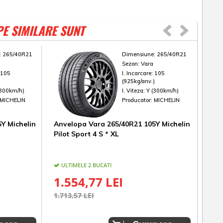
PE SIMILARE SUNT
:
265/40R21
Dimensiune:
265/40R21
Sezon:
Vara
:
105
I. Incarcare:
105
)
(925kg/anv.)
(300km/h)
I. Viteza:
Y (300km/h)
MICHELIN
Producator:
MICHELIN
Y Michelin
Anvelopa Vara 265/40R21 105Y Michelin
Anv
Pilot Sport 4 S * XL
Unir
ULTIMELE 2 BUCATI
UL
1.554,77 LEI
79
1.713,57 LEI
1.16