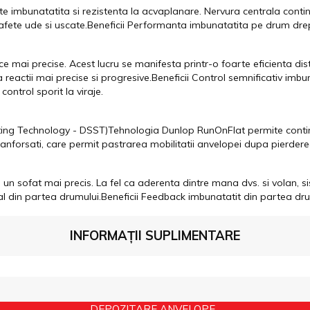
te imbunatatita si rezistenta la acvaplanare. Nervura centrala contin
ete ude si uscate.Beneficii Performanta imbunatatita pe drum drept 
ce mai precise. Acest lucru se manifesta printr-o foarte eficienta dist
 reactii mai precise si progresive.Beneficii Control semnificativ imbun
ontrol sporit la viraje.
ting Technology - DSST)Tehnologia Dunlop RunOnFlat permite conti
ranforsati, care permit pastrarea mobilitatii anvelopei dupa pierdere
n sofat mai precis. La fel ca aderenta dintre mana dvs. si volan, sis
din partea drumului.Beneficii Feedback imbunatatit din partea drumulu
INFORMAȚII SUPLIMENTARE
DEPOZITARE ANVELOPE