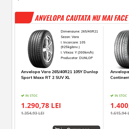
ANVELOPA CAUTATA NU MAI FACE 
Dimensiune:
265/40R21
Sezon:
Vara
I. Incarcare:
105
(925kg/anv.)
I. Viteza:
Y (300km/h)
Producator:
DUNLOP
Anvelopa Vara 265/40R21 105Y Dunlop
Anvelopa
Sport Maxx RT 2 SUV XL
Continent
IN STOC
IN STOC
1.290,78 LEI
1.400
1.354,93 LEI
1.615,94 