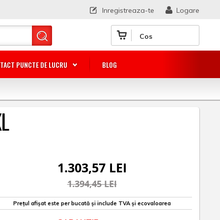
Inregistreaza-te
Logare
Cos
TACT PUNCTE DE LUCRU
BLOG
XL
1.303,57 LEI
1.394,45 LEI
Prețul afișat este per bucată și include TVA și ecovaloarea