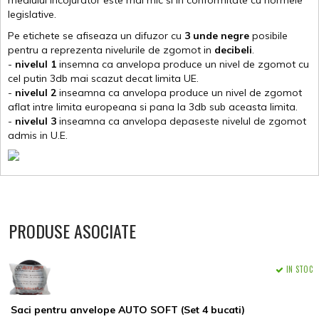
mediului incojurator este mai mic si in conformitate cu normele
legislative.
Pe etichete se afiseaza un difuzor cu
3 unde negre
posibile
pentru a reprezenta nivelurile de zgomot in
decibeli
.
-
nivelul 1
insemna ca anvelopa produce un nivel de zgomot cu
cel putin 3db mai scazut decat limita UE.
-
nivelul 2
inseamna ca anvelopa produce un nivel de zgomot
aflat intre limita europeana si pana la 3db sub aceasta limita.
-
nivelul 3
inseamna ca anvelopa depaseste nivelul de zgomot
admis in U.E.
PRODUSE ASOCIATE
IN STOC
Saci pentru anvelope AUTO SOFT (Set 4 bucati)