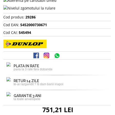
Cod produs:
29286
Cod EAN:
5452000730671
Cod CAI:
545494
PLATA IN RATE
pana la 3 rate fara dobanda
RETUR 14 ZILE
te-ai razgandit ? Iti dam banii inapoi
GARANTIE 3 ANI
la toate anvelopele
751,21 LEI