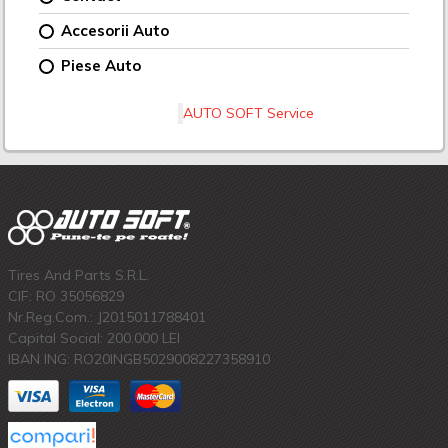
Accesorii Auto
Piese Auto
AUTO SOFT Service
Tires And Parts S.R.L.
CIF: RO 35056829
Nr.Reg.Com.: J2015011788401
Capital Social: 200.000 LEI
IBAN ING: RO20INGB5029008227358910