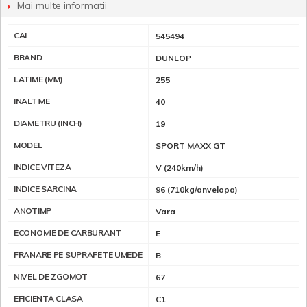
Mai multe informatii
CAI
545494
BRAND
DUNLOP
LATIME (MM)
255
INALTIME
40
DIAMETRU (INCH)
19
MODEL
SPORT MAXX GT
INDICE VITEZA
V (240km/h)
INDICE SARCINA
96 (710kg/anvelopa)
ANOTIMP
Vara
ECONOMIE DE CARBURANT
E
FRANARE PE SUPRAFETE UMEDE
B
NIVEL DE ZGOMOT
67
EFICIENTA CLASA
C1