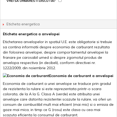
VREI SA URMARESTI DISCUTIA?
Eticheta energetica
Eticheta energetica a anvelopei
Etichetarea anvelopelor in spatiul U.E. este obligatorie si trebuie
sa contina informatii despre economia de carburant rezultata
din folosirea anvelopei, despre comportamentul anvelopei la
franare pe carosabil umed si despre zgomotul produs de
anvelopa respectiva (in decibeli), conform directivei nr.
1222/2009, din noiembrie 2012.
Economia de carburant a anvelopei
Economia de carburant a unei anvelope se traduce prin gradul
de rezistenta la rulare si este reprezentata printr-o scara
colorata, de la A la G. Clasa A (verde) este atribuita unei
anvelope care datorita rezistentei scazute la rulare, va oferi un
consum de combustibil mult mai eficient (mai mic) si o emisia de
gaze mai mica, in timp ce G (rosu) este clasa cu cea mai
scazuta eficienta la consumul de carburant.