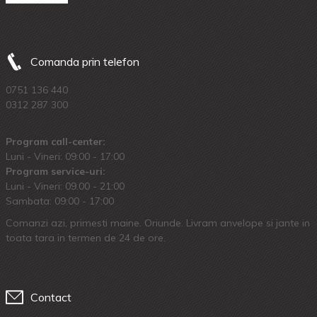
Comanda prin telefon
0751 136 440
0312 287 300
Program call-center:
Luni - Vineri: 09:00 - 17:00
Program service-uri:
Luni - Vineri: 09.00 - 21:00
Sambata: 09:00 - 17:00
Comanzi azi, primesti maine. Oriunde. Livram anvelope si jante in
toata tara in termen de 24 de ore.
Contact