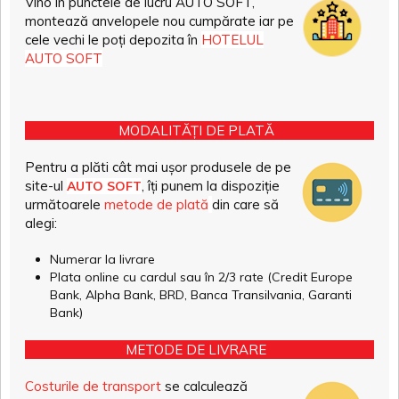
Vino în punctele de lucru AUTO SOFT,
montează anvelopele nou cumpărate iar pe
cele vechi le poți depozita în
HOTELUL
AUTO SOFT
MODALITĂȚI DE PLATĂ
Pentru a plăti cât mai ușor produsele de pe
site-ul
, îți punem la dispoziție
AUTO SOFT
următoarele
metode de plată
din care să
alegi:
Numerar la livrare
Plata online cu cardul sau în 2/3 rate (Credit Europe
Bank, Alpha Bank, BRD, Banca Transilvania, Garanti
Bank)
METODE DE LIVRARE
Costurile de transport
se calculează