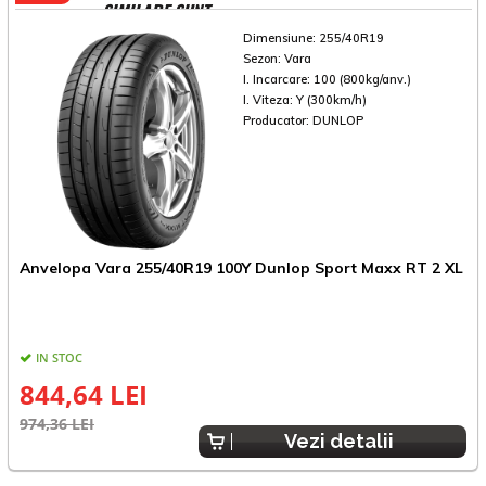
SIMILARE SUNT
Dimensiune:
255/40R19
Sezon:
Vara
I. Incarcare:
100 (800kg/anv.)
I. Viteza:
Y (300km/h)
Producator:
DUNLOP
Anvelopa Vara 255/40R19 100Y Dunlop Sport Maxx RT 2 XL
A
IN STOC
844,64 LEI
974,36 LEI
1
Vezi detalii