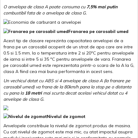
O anvelopa de clasa A poate consuma cu
7,5% mai putin
combustibil fata de o anvelopa de clasa G.
Franarea pe carosabil umed
Acest tip de clasare reprezinta capacitatea anvelopei de a
frana pe un carosabil acoperit de un strat de apa care are intre
0.5 si 1.5 mm, la o temperatura intre 2 si 20ºC pentru anvelopele
de iarna si intre 5 si 35 ºC pentru anvelopele de vara. Franarea
pe carosabil umed este reprezentata printr-o scara de la A la G,
clasa A fiind cea mai buna performanta in acest sens.
Un vechicul dotat cu ABS si 4 anvelope de clasa A (la franare pe
carosabil umed) va frana de la 80km/h pana la stop pe o distanta
cu pana la
18 metri
mai scurta decat acelasi vehicul dotat cu 4
anvelope de clasa G
.
Nivelul de zgomot
Anvelopele constribuie la nivelul de zgomot produs de masina.
Cu cat nivelul de zgomot este mai mic, cu atat impactul asupra