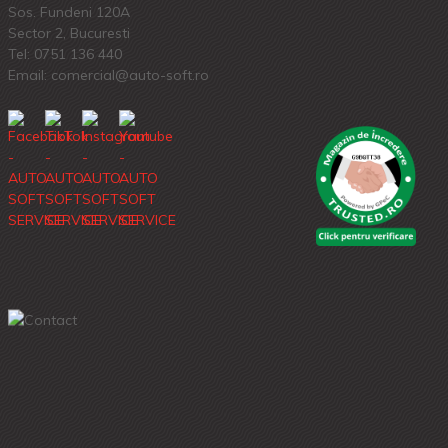
Sos. Fundeni 120A
Sector 2, Bucuresti
Tel:
0751 136 440
Email: comercial@auto-soft.ro