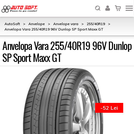
AutoSoft
>
Anvelope
>
Anvelope vara
>
255/40R19
>
Anvelopa Vara 255/40R19 96V Dunlop SP Sport Maxx GT
Anvelopa Vara 255/40R19 96V Dunlop
SP Sport Maxx GT
-52 Lei