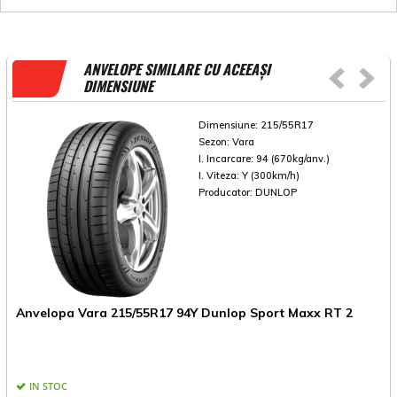
ANVELOPE SIMILARE CU ACEEAȘI
DIMENSIUNE
Dimensiune:
215/55R17
Sezon:
Vara
I. Incarcare:
94 (670kg/anv.)
I. Viteza:
Y (300km/h)
Producator:
DUNLOP
Anvelopa Vara 215/55R17 94Y Dunlop Sport Maxx RT 2
A
IN STOC