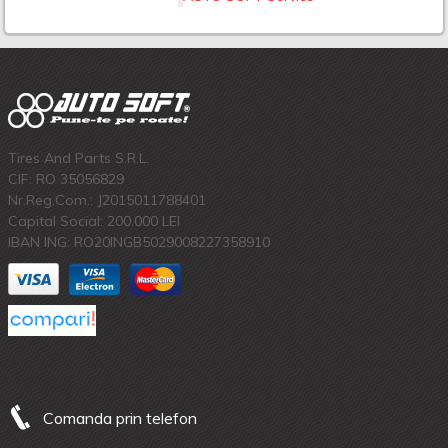
Tires And Parts S.R.L.
CIF: RO 35056829
Nr.Reg.Com.: J2015011788401
Capital Social: 200.000 LEI
IBAN ING: RO20INGB5029008227358910
Comanda prin telefon