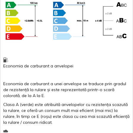
Economia de carburant
a
anvelopei
Economia de carburant a
unei
anvelope
se traduce
prin
gradul
de
rezistență
la
rulare
și
este
reprezentată
printr
-o
scară
colorată
, de la
A
la
E
.
Clasa
A
(
verde
)
este
atribuită
anvelopelor
cu
rezistența
scazută
la
rulare
,
ce
oferă
un
consum
mult
mai
eficient
(
mai
mic) la
rulare
,
în
timp
ce
E
(
roșu
)
este
clasa
cu
cea
mai
scazută
eficiență
la
rulare
/
consum
ridicat
.