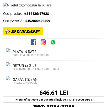
Cod produs:
rt114126/97928
Cod EAN/CAI:
5452000496409
PLATA IN RATE
pana la 3 rate fara dobanda
RETUR 14 ZILE
te-ai razgandit ? Iti dam banii inapoi
GARANTIE 3 ANI
la toate anvelopele
646,61 LEI
Prețul afișat este per bucată și include TVA și ecovaloarea
DOT:
2024/2025