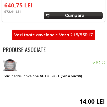
640,75 LEI
672,41 LEI
6
Cumpara
Vezi toate anvelopele Vara 215/55R17
PRODUSE ASOCIATE
IN STOC
Saci pentru anvelope AUTO SOFT (Set 4 bucati)
14,00 LEI