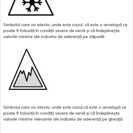
Simbolul
care
va
atesta
,
unde
este
cazul
,
că
este
o
anvelopă
ce
poate
fi
folosită
în
condiții
severe de
iarnă
și
că
îndeplinește
valor
i
le
minime
ale
indicelui
de
aderență
pe
zăpadă
Simbolul
care
va
atesta
,
unde
este
cazul,că
este
o
anvelopă
ce
poate
fi
folosită
în
condiții
severe de
iarnă
și
că
îndeplinește
valorile
minime
relevante
ale
indicelui
de
aderență
pe
gheață
.