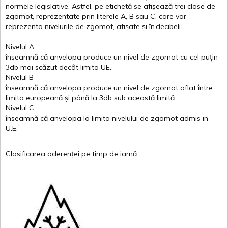
normele
legislative.
Astfel
, pe
etichetă
se
afișează
trei
clase
de
zgomot
,
reprezentate
prin
literele
A
,
B
sau
C
, care
vor
reprezenta
nivelurile
de
zgomot
,
afișate
și
în
decibeli
.
Nivelul
A
înseamnă
că
anvelopa
produce un
nivel
de
zgomot
cu
cel
puțin
3db
mai
scăzut
decât
limita
UE.
Nivelul
B
înseamnă
că
anvelopa
produce un
nivel
de
zgomot
aflat
între
limita
europeană
și
până
la 3db sub
această
limită
.
Nivelul
C
înseamnă
că
anvelopa
la
limita
nivelului
de
zgomot
admis in
U.E.
Clasificarea
aderenței
pe
timp
de
iarnă
: