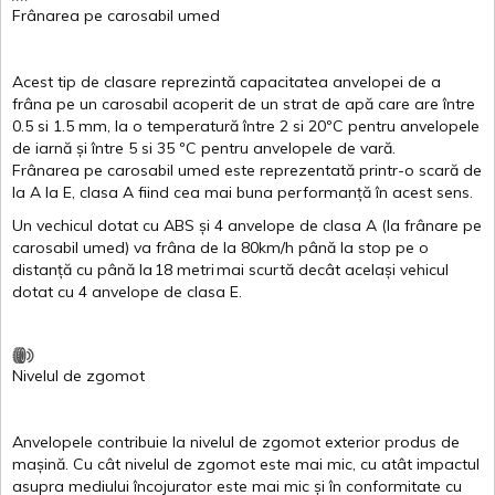
Frânarea
pe
carosabil
umed
Acest
tip de
clasare
reprezintă
capacitatea
anvelopei
de a
frâna
pe un
carosabil
acoperit
de un
strat
de
apă
care are
între
0.5
si
1.5 mm, la o
temperatură
între
2
si
20ºC
pentru
anvelopele
de
iarnă
și
între
5
si
35 ºC
pentru
anvelopele
de
vară
.
Frânarea
pe
carosabil
umed
este
reprezentată
printr
-o
scară
de
la
A
la
E
,
clasa
A
fiind
cea
mai
buna
performanță
în
acest
sens.
Un
vechicul
dotat
cu ABS
și
4
anvelope
de
clasa
A
(la
frânare
pe
carosabil
umed
)
va
frâna
de la 80km/h
până
la stop pe o
distanță
cu
până
la
18
metri
mai
scurtă
decât
același
vehicul
dotat
cu 4
anvelope
de
clasa
E
.
Nivelul
de
zgomot
Anvelopele
contribuie
la
nivelul
de
zgomot
exterior
produs
de
mașină
. Cu
cât
nivelul
de
zgomot
este
mai
mic, cu
atât
impactul
asupra
mediului
încojurator
este
mai
mic
și
în
conformitate
cu