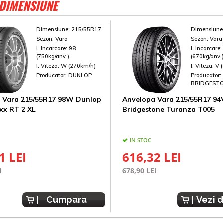
 DIMENSIUNE
Dimensiune:
215/55R17
Dimensiune
Sezon:
Vara
Sezon:
Vara
I. Incarcare:
98
I. Incarcare
(750kg/anv.)
(670kg/anv.
I. Viteza:
W (270km/h)
I. Viteza:
V 
Producator:
DUNLOP
Producator:
BRIDGEST
 Vara 215/55R17 98W Dunlop
Anvelopa Vara 215/55R17 94
xx RT 2 XL
Bridgestone Turanza T005
IN STOC
1 LEI
616,32 LEI
I
678,90 LEI
Cumpara
Vezi d