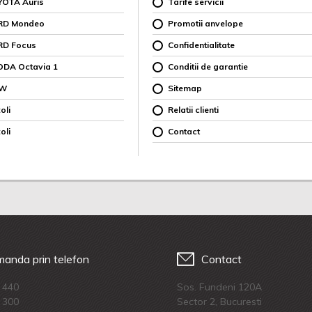
YOTA Auris
Tarife servicii
ORD Mondeo
Promotii anvelope
RD Focus
Confidentialitate
ODA Octavia 1
Conditii de garantie
MW
Sitemap
oli
Relatii clienti
oli
Contact
anda prin telefon
Contact
 440
Sos. Fundeni 120A
 300
Sector 2, Bucuresti