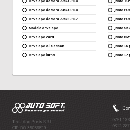
Anvelope de vara 225/40R18
Jante TO
Anvelope de vara 245/45R18
Jante F
Anvelope de vara 225/50R17
Jante FO
Modele anvelope
Jante SK
Anvelope vara
Jante B
Anvelope All Season
Jante 16 ț
Anvelope iarna
Jante 17 ț
Com
0751 136
Tires And Parts S.R.L.
0312 287
CIF: RO 35056829