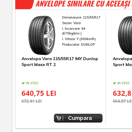
ANVELOPE SIMILARE CU ACEEAȘI
Dimensiune:
215/55R17
Sezon:
Vara
I. Incarcare:
94
(670kg/anv.)
I. Viteza:
Y (300km/h)
Producator:
DUNLOP
Anvelopa Vara 215/55R17 94Y Dunlop
Anvelopa
Sport Maxx RT 2
Sport Ma
IN STOC
IN STOC
640,75 LEI
632,8
672,41 LEI
664,07 LE
Cumpara