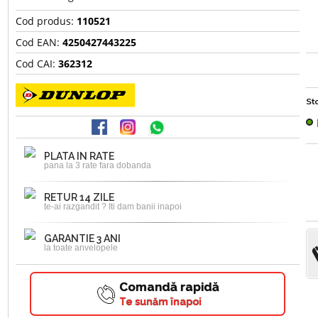
Cod produs:
110521
Cod EAN:
4250427443225
Cod CAI:
362312
Sto
PLATA IN RATE
pana la 3 rate fara dobanda
RETUR 14 ZILE
te-ai razgandit ? Iti dam banii inapoi
GARANTIE 3 ANI
la toate anvelopele
Comandă rapidă
Te sunăm înapoi