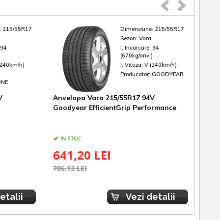
:
215/55R17
Dimensiune:
215/55R17
Sezon:
Vara
:
94
I. Incarcare:
94
)
(670kg/anv.)
(240km/h)
I. Viteza:
V (240km/h)
Producator:
GOODYEAR
ONE
V
Anvelopa Vara 215/55R17 94V
Anv
Goodyear EfficientGrip Performance
Bri
IN STOC
IN
641,20 LEI
66
706,13 LEI
700,
etalii
Vezi detalii