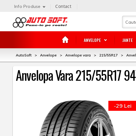
Contact
Info Produse
ANVELOPE
JANTE
AutoSoft
>
Anvelope
>
Anvelope vara
>
215/55R17
>
Anve
Anvelopa Vara 215/55R17 94
-29 Lei