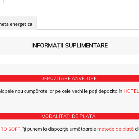
heta energetica
INFORMAȚII SUPLIMENTARE
DEPOZITARE ANVELOPE
opele nou cumpărate iar pe cele vechi le poți depozita în
HOTEL
MODALITĂȚI DE PLATĂ
, îți punem la dispoziție următoarele
metode de plată
di
UTO SOFT