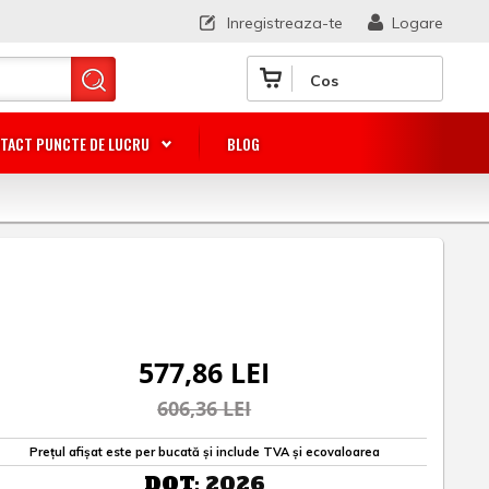
Inregistreaza-te
Logare
Cos
TACT PUNCTE DE LUCRU
BLOG
577,86 LEI
606,36 LEI
Prețul afișat este per bucată și include TVA și ecovaloarea
DOT:
2026