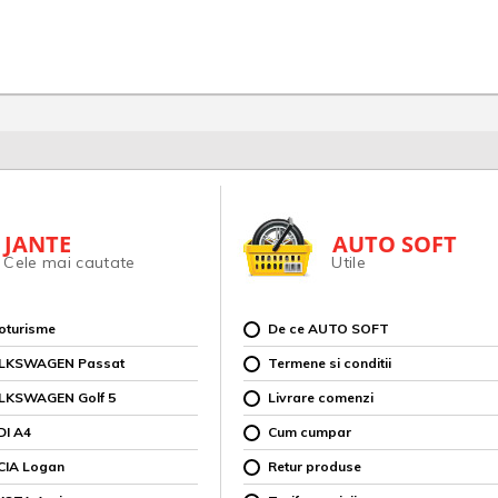
JANTE
AUTO SOFT
Cele mai cautate
Utile
toturisme
De ce AUTO SOFT
OLKSWAGEN Passat
Termene si conditii
OLKSWAGEN Golf 5
Livrare comenzi
DI A4
Cum cumpar
CIA Logan
Retur produse