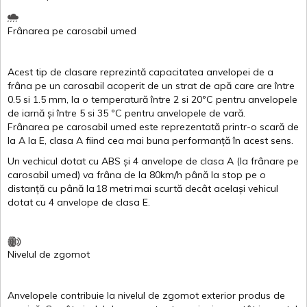
Frânarea
pe
carosabil
umed
Acest
tip de
clasare
reprezintă
capacitatea
anvelopei
de a
frâna
pe un
carosabil
acoperit
de un
strat
de
apă
care are
între
0.5
si
1.5 mm, la o
temperatură
între
2
si
20ºC
pentru
anvelopele
de
iarnă
și
între
5
si
35 ºC
pentru
anvelopele
de
vară
.
Frânarea
pe
carosabil
umed
este
reprezentată
printr
-o
scară
de
la
A
la
E
,
clasa
A
fiind
cea
mai
buna
performanță
în
acest
sens.
Un
vechicul
dotat
cu ABS
și
4
anvelope
de
clasa
A
(la
frânare
pe
carosabil
umed
)
va
frâna
de la 80km/h
până
la stop pe o
distanță
cu
până
la
18
metri
mai
scurtă
decât
același
vehicul
dotat
cu 4
anvelope
de
clasa
E
.
Nivelul
de
zgomot
Anvelopele
contribuie
la
nivelul
de
zgomot
exterior
produs
de