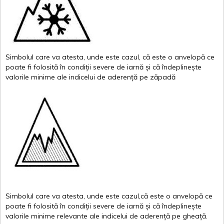
Simbolul
care
va
atesta
,
unde
este
cazul
,
că
este
o
anvelopă
ce
poate
fi
folosită
în
condiții
severe de
iarnă
și
că
îndeplinește
valor
i
le
minime
ale
indicelui
de
aderență
pe
zăpadă
Simbolul
care
va
atesta
,
unde
este
cazul,că
este
o
anvelopă
ce
poate
fi
folosită
în
condiții
severe de
iarnă
și
că
îndeplinește
valorile
minime
relevante
ale
indicelui
de
aderență
pe
gheață
.