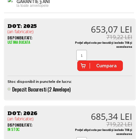
GARANTIE 3 ANI
la toate anvelopele
DOT:
2025
653,07 LEI
(an fabricatie)
719,22 LEI
DISPONIBILITATE:
ULTIMA BUCATA
Prețul afișat este per bucată și include TVA și
ecovaloarea
Cumpara
Stoc disponibil in punctele de lucru:
Depozit Bucuresti (2 Anvelope)
DOT:
2026
685,34 LEI
(an fabricatie)
719,22 LEI
DISPONIBILITATE:
IN STOC
Prețul afișat este per bucată și include TVA și
ecovaloarea