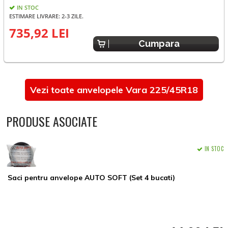
IN STOC
ESTIMARE LIVRARE: 2-3 ZILE.
735,92 LEI
6
Cumpara
Vezi toate anvelopele Vara 225/45R18
PRODUSE ASOCIATE
IN STOC
Saci pentru anvelope AUTO SOFT (Set 4 bucati)