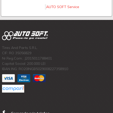
AUTO SOFT Service
Tires And Parts S.R.L.
CIF: RO 35056829
Nr.Reg.Com.: J2015011788401
Capital Social: 200.000 LEI
IBAN ING: RO20INGB5029008227358910