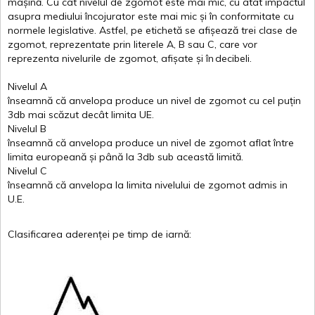
mașină
. Cu
cât
nivelul
de
zgomot
este
mai
mic, cu
atât
impactul
asupra
mediului
încojurator
este
mai
mic
și
în
conformitate
cu
normele
legislative.
Astfel
, pe
etichetă
se
afișează
trei
clase
de
zgomot
,
reprezentate
prin
literele
A
,
B
sau
C
, care
vor
reprezenta
nivelurile
de
zgomot
,
afișate
și
în
decibeli
.
Nivelul
A
înseamnă
că
anvelopa
produce un
nivel
de
zgomot
cu
cel
puțin
3db
mai
scăzut
decât
limita
UE.
Nivelul
B
înseamnă
că
anvelopa
produce un
nivel
de
zgomot
aflat
între
limita
europeană
și
până
la 3db sub
această
limită
.
Nivelul
C
înseamnă
că
anvelopa
la
limita
nivelului
de
zgomot
admis in
U.E.
Clasificarea
aderenței
pe
timp
de
iarnă
: