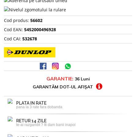
Cod produs:
56602
Cod EAN:
5452000496928
Cod CAI:
532678
GARANTIE:
36 Luni
GARANTĂM DOT-UL AFIȘAT
PLATA IN RATE
pana la 3 rate fara dobanda
RETUR 14 ZILE
te-ai razgandit ? Iti dam banii inapoi