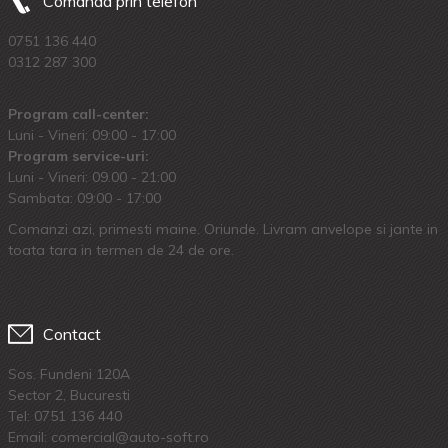
Comanda prin telefon
0751 136 440
0312 287 300
Program call-center:
Luni - Vineri: 09:00 - 17:00
Program service-uri:
Luni - Vineri: 09.00 - 21:00
Sambata: 09:00 - 17:00
Comanzi azi, primesti maine. Oriunde. Livram anvelope si jante in
toata tara in termen de 24 de ore.
Contact
Sos. Fundeni 120A
Sector 2, Bucuresti
Tel:
0751 136 440
Email: comercial@auto-soft.ro