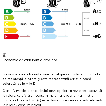
Economia de carburant
a
anvelopei
Economia de carburant a
unei
anvelope
se traduce
prin
gradul
de
rezistență
la
rulare
și
este
reprezentată
printr
-o
scară
colorată
, de la
A
la
E
.
Clasa
A
(
verde
)
este
atribuită
anvelopelor
cu
rezistența
scazută
la
rulare
,
ce
oferă
un
consum
mult
mai
eficient
(
mai
mic) la
rulare
,
în
timp
ce
E
(
roșu
)
este
clasa
cu
cea
mai
scazută
eficiență
la
rulare
/
consum
ridicat
.