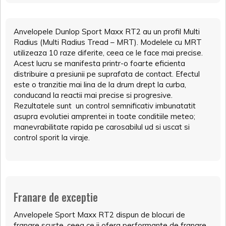
Anvelopele Dunlop Sport Maxx RT2 au un profil Multi
Radius (Multi Radius Tread – MRT). Modelele cu MRT
utilizeaza 10 raze diferite, ceea ce le face mai precise.
Acest lucru se manifesta printr-o foarte eficienta
distribuire a presiunii pe suprafata de contact. Efectul
este o tranzitie mai lina de la drum drept la curba,
conducand la reactii mai precise si progresive.
Rezultatele sunt un control semnificativ imbunatatit
asupra evolutiei amprentei in toate conditiile meteo;
manevrabilitate rapida pe carosabilul ud si uscat si
control sporit la viraje.
Franare de exceptie
Anvelopele Sport Maxx RT2 dispun de blocuri de
franare scurte, ceea ce ii ofera performante de franare