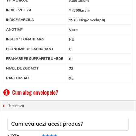
TIP VEHICUL
Autoturism
INDICE VITEZA
Y (300km/h)
INDICE SARCINA
95 (690kg/anvelopa)
ANOTIMP
Vara
INSCRIPTIONARE M+S
NU
ECONOMIE DE CARBURANT
C
FRANARE PE SUPRAFETE UMEDE
B
NIVEL DE ZGOMOT
72
RANFORSARE
XL
Cum aleg anvelopele?
Recenzii
Cum evaluezi acest produs?
NOTA