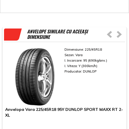
ANVELOPE SIMILARE CU ACEEAȘI
DIMENSIUNE
Dimensiune:
225/45R18
Sezon:
Vara
I. Incarcare:
95 (690kg/anv.)
I. Viteza:
Y (300km/h)
Producator:
DUNLOP
Anvelopa Vara 225/45R18 95Y DUNLOP SPORT MAXX RT 2-
A
XL
A