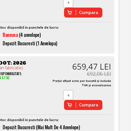
Cumpara
toc disponibil in punctele de lucru:
Baneasa
(4 anvelope)
Depozit Bucuresti (1 Anvelopa)
DOT:
2026
659,47 LEI
an fabricatie)
692,06 LEI
ISPONIBILITATE:
N STOC
Prețul afișat este per bucată și include
TVA și ecovaloarea
Cumpara
toc disponibil in punctele de lucru:
Depozit Bucuresti (mai Mult De 4 Anvelope)