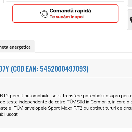
Comandă rapidă
Te sunăm înapoi
heta energetica
7Y (COD EAN: 5452000497093)
 RT2 permit automobiului sa-si transfere potentialul asupra per
 de teste independente de catre TÜV Süd in Germania, in care a 
 testele TÜV, anvelopele Sport Maxx RT2 au obtinut tururi de circui
bil uscat.