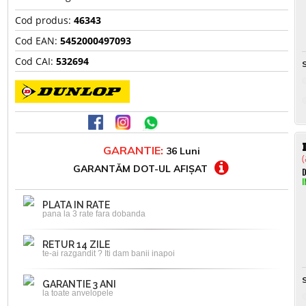
Cod produs:
46343
Cod EAN:
5452000497093
Cod CAI:
532694
S
GARANTIE:
36 Luni
(
GARANTĂM DOT-UL AFIȘAT
D
I
PLATA IN RATE
pana la 3 rate fara dobanda
RETUR 14 ZILE
te-ai razgandit ? Iti dam banii inapoi
S
GARANTIE 3 ANI
la toate anvelopele