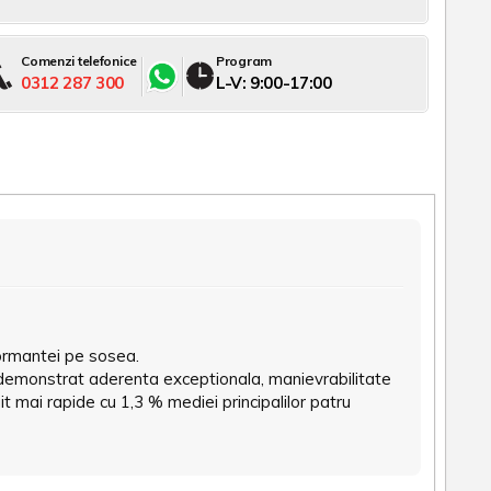
Comenzi telefonice
Program
0312 287 300
L-V: 9:00-17:00
formantei pe sosea.
demonstrat aderenta exceptionala, manievrabilitate
t mai rapide cu 1,3 % mediei principalilor patru