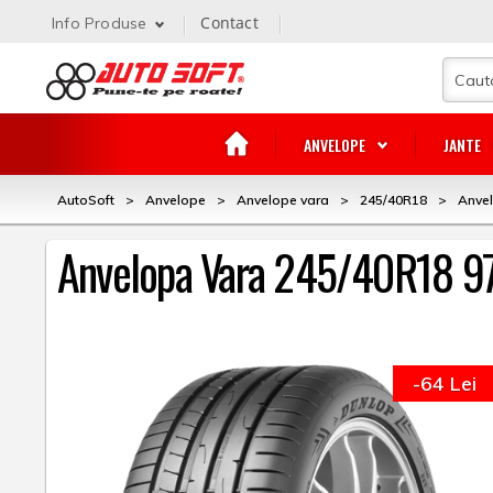
Contact
Info Produse
ANVELOPE
JANTE
AutoSoft
>
Anvelope
>
Anvelope vara
>
245/40R18
>
Anvel
Anvelopa Vara 245/40R18 97
-64 Lei