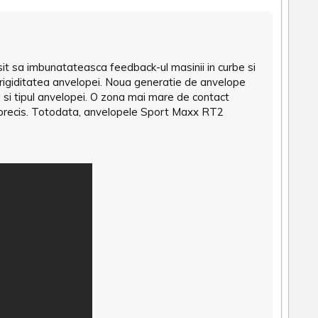
usit sa imbunatateasca feedback-ul masinii in curbe si
 rigiditatea anvelopei. Noua generatie de anvelope
a si tipul anvelopei. O zona mai mare de contact
si precis. Totodata, anvelopele Sport Maxx RT2