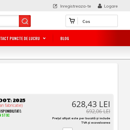
Inregistreaza-te
Logare
Cos
TACT PUNCTE DE LUCRU
BLOG
DOT:
2025
628,43 LEI
an fabricatie)
692,06 LEI
ISPONIBILITATE:
N STOC
Prețul afișat este per bucată și include
TVA și ecovaloarea