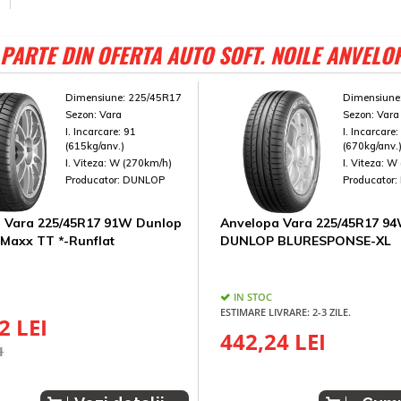
PARTE DIN OFERTA AUTO SOFT. NOILE ANVELO
Dimensiune:
225/45R17
Dimensiune
Sezon:
Vara
Sezon:
Vara
I. Incarcare:
91
I. Incarcare
(615kg/anv.)
(670kg/anv.
I. Viteza:
W (270km/h)
I. Viteza:
W 
Producator:
DUNLOP
Producator:
 Vara 225/45R17 91W Dunlop
Anvelopa Vara 225/45R17 9
 Maxx TT *-Runflat
DUNLOP BLURESPONSE-XL
IN STOC
ESTIMARE LIVRARE: 2-3 ZILE.
2 LEI
442,24 LEI
I