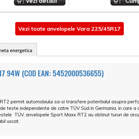
Vezi detalii
Cum
Vezi toate anvelopele Vara 225/45R17
heta energetica
7 94W (COD EAN: 5452000536655)
 RT2 permit automobiului sa-si transfere potentialul asupra per
 de teste independente de catre TÜV Süd in Germania, in care a 
 testele TÜV, anvelopele Sport Maxx RT2 au obtinut tururi de circui
bil uscat.