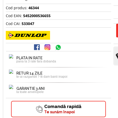
Cod produs:
46344
Cod EAN:
5452000536655
Cod CAI:
533047
PLATA IN RATE
pana la 3 rate fara dobanda
RETUR 14 ZILE
te-ai razgandit ? Iti dam banii inapoi
GARANTIE 3 ANI
la toate anvelopele
Comandă rapidă
Te sunăm înapoi