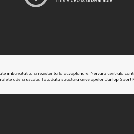
tate imbunatatita si rezistenta la acvaplanare. Nervura centrala cont
rafete ude si uscate. Totodata structura anvelopelor Dunlop Sport 