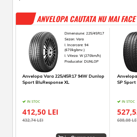
ANVELOPA CAUTATA NU MAI FACE 
Dimensiune:
225/45R17
Sezon:
Vara
I. Incarcare:
94
(670kg/anv.)
I. Viteza:
W (270km/h)
Producator:
DUNLOP
Anvelopa Vara 225/45R17 94W Dunlop
Anvelopa
Sport BluResponse XL
SP Sport
IN STOC
IN STOC
412,50 LEI
527,5
432,74 LEI
608,08 LE