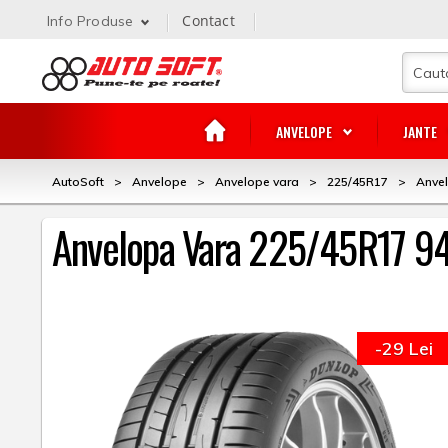
Contact
Info Produse
ANVELOPE
JANTE
AutoSoft
>
Anvelope
>
Anvelope vara
>
225/45R17
>
Anvel
Anvelopa Vara 225/45R17 94
-29 Lei