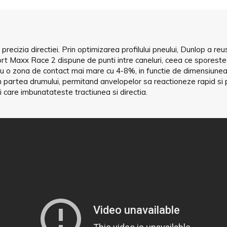
ecizia directiei. Prin optimizarea profilului pneului, Dunlop a re
t Maxx Race 2 dispune de punti intre caneluri, ceea ce sporeste
e, cu o zona de contact mai mare cu 4-8%, in functie de dimensiune
in partea drumului, permitand anvelopelor sa reactioneze rapid 
i care imbunatateste tractiunea si directia.