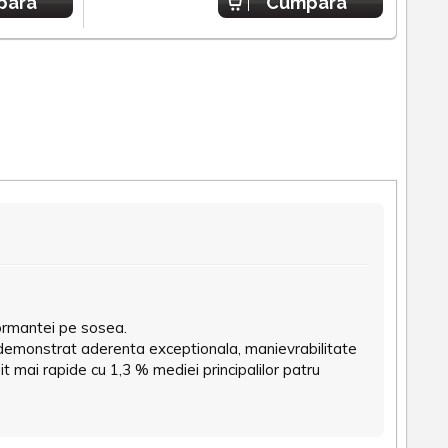
para
Cumpara
formantei pe sosea.
demonstrat aderenta exceptionala, manievrabilitate
t mai rapide cu 1,3 % mediei principalilor patru