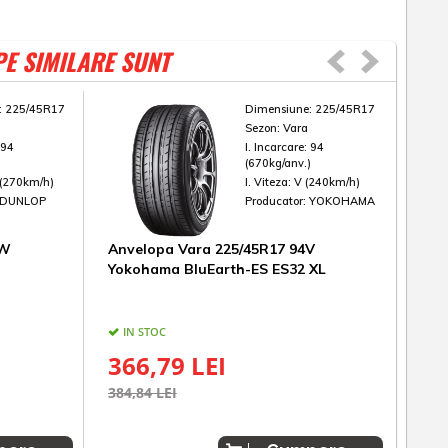
PE SIMILARE SUNT
:
225/45R17
Dimensiune:
225/45R17
Sezon:
Vara
:
94
I. Incarcare:
94
)
(670kg/anv.)
(270km/h)
I. Viteza:
V (240km/h)
DUNLOP
Producator:
YOKOHAMA
4W
Anvelopa Vara 225/45R17 94V
Anv
Yokohama BluEarth-ES ES32 XL
Good
IN STOC
IN
366,79 LEI
47
384,84 LEI
500,