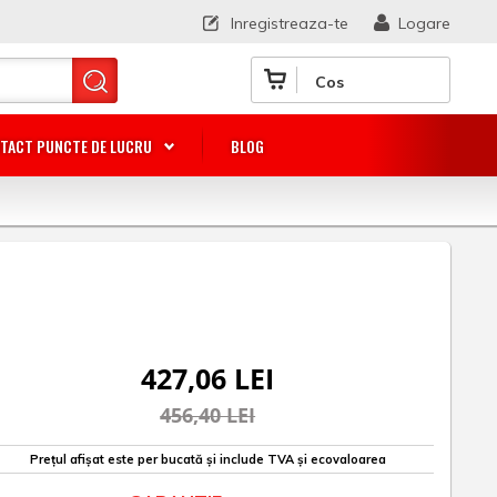
Inregistreaza-te
Logare
Cos
TACT PUNCTE DE LUCRU
BLOG
427,06 LEI
456,40 LEI
Prețul afișat este per bucată și include TVA și ecovaloarea