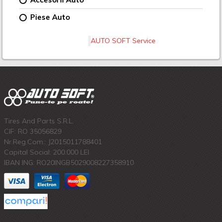
Piese Auto
AUTO SOFT Service
Tires And Parts S.R.L.
CIF: RO 35056829
Nr.Reg.Com.: J2015011788401
Capital Social: 200.000 LEI
IBAN ING: RO20INGB5029008227358910