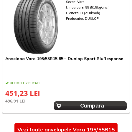
Sezon:
Vara
I. Incarcare:
85 (515kg/anv.)
I. Viteza:
H (210km/h)
Producator:
DUNLOP
Anvelopa Vara 195/55R15 85H Dunlop Sport BluResponse
A
ULTIMELE 2 BUCATI
451,23 LEI
496,91 LEI
5
Cumpara
Vezi toate anvelopele Vara 195/55R15