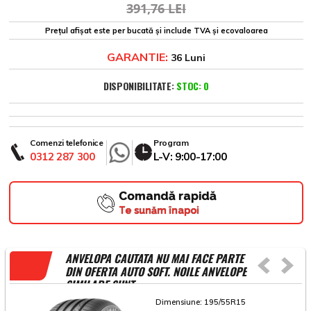
391,76 LEI
Prețul afișat este per bucată și include TVA și ecovaloarea
GARANTIE:
36 Luni
DISPONIBILITATE:
STOC: 0
Comenzi telefonice
Program
0312 287 300
L-V: 9:00-17:00
Comandă rapidă
Te sunăm înapoi
ANVELOPA CAUTATA NU MAI FACE PARTE
DIN OFERTA AUTO SOFT. NOILE ANVELOPE
SIMILARE SUNT
Dimensiune:
195/55R15