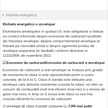
Eticheta energetica
Eticheta energetica a anvelopei
Etichetarea anvelopelor in spatiul U.E. este obligatorie si trebuie
sa contina informatii despre economia de carburant rezultata
din folosirea anvelopei, despre comportamentul anvelopei la
franare pe carosabil umed si despre zgomotul produs de
anvelopa respectiva (in decibeli), conform directivei nr.
1222/2009, din noiembrie 2012.
Economia de carburant a anvelopei
Economia de carburant a unei anvelope se traduce prin gradul
de rezistenta la rulare si este reprezentata printr-o scara
colorata, de la A la G. Clasa A (verde) este atribuita unei
anvelope care datorita rezistentei scazute la rulare, va oferi un
consum de combustibil mult mai eficient (mai mic) si o emisia de
gaze mai mica, in timp ce G (rosu) este clasa cu cea mai
scazuta eficienta la consumul de carburant.
O anvelopa de clasa A poate consuma cu
7,5% mai putin