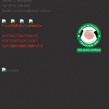
Sector 2, Bucuresti
Tel:
0751 136 440
Email: comercial@auto-soft.ro