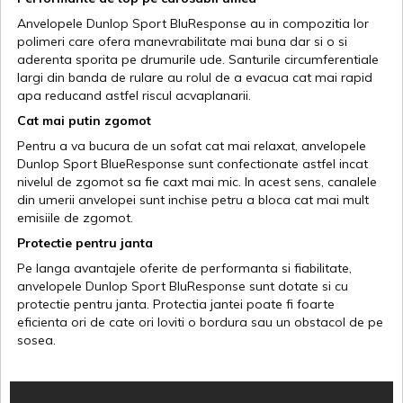
Anvelopele Dunlop Sport BluResponse au in compozitia lor
polimeri care ofera manevrabilitate mai buna dar si o si
aderenta sporita pe drumurile ude. Santurile circumferentiale
largi din banda de rulare au rolul de a evacua cat mai rapid
apa reducand astfel riscul acvaplanarii.
Cat mai putin zgomot
Pentru a va bucura de un sofat cat mai relaxat, anvelopele
Dunlop Sport BlueResponse sunt confectionate astfel incat
nivelul de zgomot sa fie caxt mai mic. In acest sens, canalele
din umerii anvelopei sunt inchise petru a bloca cat mai mult
emisiile de zgomot.
Protectie pentru janta
Pe langa avantajele oferite de performanta si fiabilitate,
anvelopele Dunlop Sport BluResponse sunt dotate si cu
protectie pentru janta. Protectia jantei poate fi foarte
eficienta ori de cate ori loviti o bordura sau un obstacol de pe
sosea.