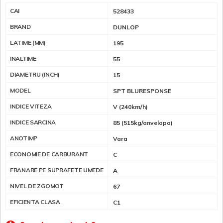
CAI
528433
BRAND
DUNLOP
LATIME (MM)
195
INALTIME
55
DIAMETRU (INCH)
15
MODEL
SPT BLURESPONSE
INDICE VITEZA
V (240km/h)
INDICE SARCINA
85 (515kg/anvelopa)
ANOTIMP
Vara
ECONOMIE DE CARBURANT
C
FRANARE PE SUPRAFETE UMEDE
A
NIVEL DE ZGOMOT
67
EFICIENTA CLASA
C1