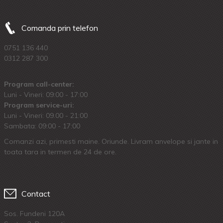
Comanda prin telefon
0751 136 440
0312 287 300
Program call-center:
Luni - Vineri: 09:00 - 17:00
Program service-uri:
Luni - Vineri: 09.00 - 21:00
Sambata: 09:00 - 17:00
Comanzi azi, primesti maine. Oriunde. Livram anvelope si jante in
toata tara in termen de 24 de ore.
Contact
Sos. Fundeni 120A