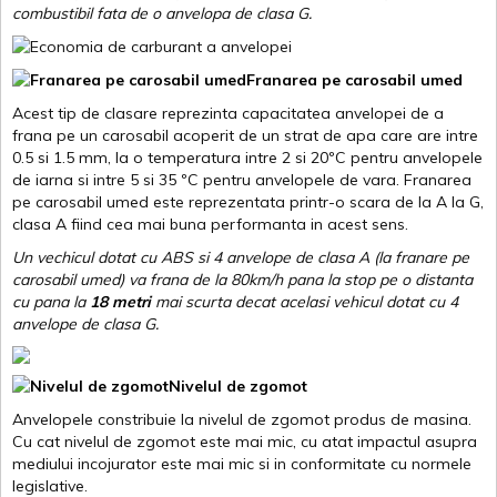
combustibil fata de o anvelopa de clasa G.
Franarea pe carosabil umed
Acest tip de clasare reprezinta capacitatea anvelopei de a
frana pe un carosabil acoperit de un strat de apa care are intre
0.5 si 1.5 mm, la o temperatura intre 2 si 20ºC pentru anvelopele
de iarna si intre 5 si 35 ºC pentru anvelopele de vara. Franarea
pe carosabil umed este reprezentata printr-o scara de la A la G,
clasa A fiind cea mai buna performanta in acest sens.
Un vechicul dotat cu ABS si 4 anvelope de clasa A (la franare pe
carosabil umed) va frana de la 80km/h pana la stop pe o distanta
cu pana la
18 metri
mai scurta decat acelasi vehicul dotat cu 4
anvelope de clasa G
.
Nivelul de zgomot
Anvelopele constribuie la nivelul de zgomot produs de masina.
Cu cat nivelul de zgomot este mai mic, cu atat impactul asupra
mediului incojurator este mai mic si in conformitate cu normele
legislative.