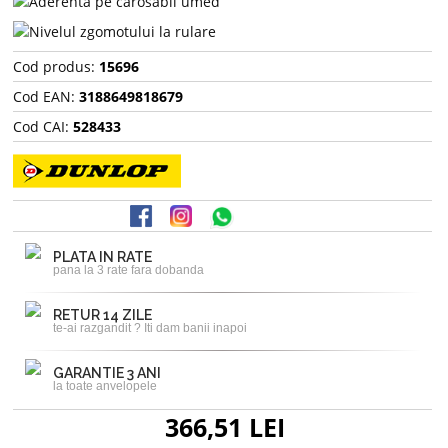
Cod produs:
15696
Cod EAN:
3188649818679
Cod CAI:
528433
PLATA IN RATE
pana la 3 rate fara dobanda
RETUR 14 ZILE
te-ai razgandit ? Iti dam banii inapoi
GARANTIE 3 ANI
la toate anvelopele
366,51 LEI