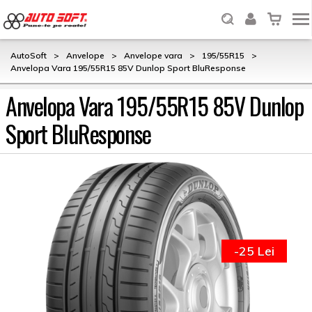
AutoSoft
>
Anvelope
>
Anvelope vara
>
195/55R15
>
Anvelopa Vara 195/55R15 85V Dunlop Sport BluResponse
Anvelopa Vara 195/55R15 85V Dunlop
Sport BluResponse
-25 Lei