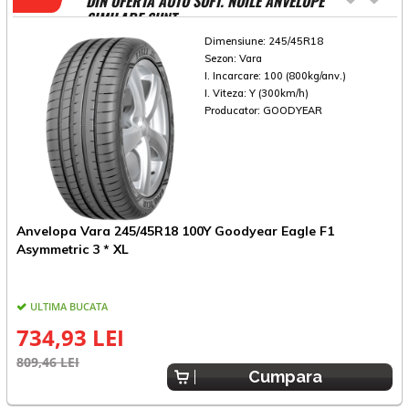
DIN OFERTA AUTO SOFT. NOILE ANVELOPE
SIMILARE SUNT
Dimensiune:
245/45R18
Sezon:
Vara
I. Incarcare:
100 (800kg/anv.)
I. Viteza:
Y (300km/h)
Producator:
GOODYEAR
Anvelopa Vara 245/45R18 100Y Goodyear Eagle F1
A
Asymmetric 3 * XL
X
ULTIMA BUCATA
734,93 LEI
809,46 LEI
9
Cumpara