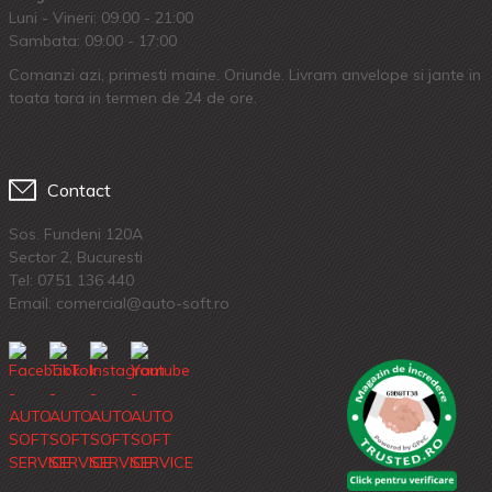
Luni - Vineri: 09.00 - 21:00
Sambata: 09:00 - 17:00
Comanzi azi, primesti maine. Oriunde. Livram anvelope si jante in
toata tara in termen de 24 de ore.
Contact
Sos. Fundeni 120A
Sector 2, Bucuresti
Tel:
0751 136 440
Email: comercial@auto-soft.ro