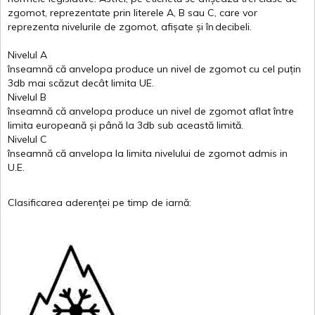
zgomot
,
reprezentate
prin
literele
A
,
B
sau
C
, care
vor
reprezenta
nivelurile
de
zgomot
,
afișate
și
în
decibeli
.
Nivelul
A
înseamnă
că
anvelopa
produce un
nivel
de
zgomot
cu
cel
puțin
3db
mai
scăzut
decât
limita
UE.
Nivelul
B
înseamnă
că
anvelopa
produce un
nivel
de
zgomot
aflat
între
limita
europeană
și
până
la 3db sub
această
limită
.
Nivelul
C
înseamnă
că
anvelopa
la
limita
nivelului
de
zgomot
admis in
U.E.
Clasificarea
aderenței
pe
timp
de
iarnă
: