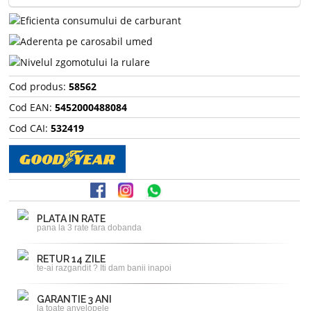
Cod produs:
58562
Cod EAN:
5452000488084
Cod CAI:
532419
PLATA IN RATE
pana la 3 rate fara dobanda
RETUR 14 ZILE
te-ai razgandit ? Iti dam banii inapoi
GARANTIE 3 ANI
la toate anvelopele