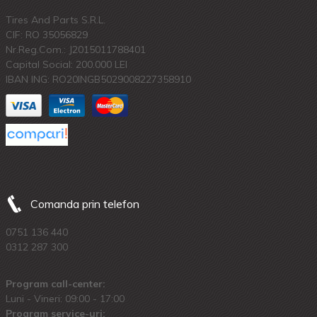
Tires And Parts S.R.L.
CIF: RO 35056829
Nr.Reg.Com.: J2015011788401
Capital Social: 200.000 LEI
IBAN ING: RO20INGB5029008227358910
Comanda prin telefon
0751 136 440
0312 287 300
Program call-center:
Luni - Vineri: 09:00 - 17:00
Program service-uri: