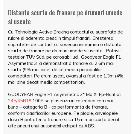
Distanta scurta de franare pe drumuri umede
si uscate
Cu Tehnologia Active Braking contactul cu suprafata de
rulare si aderenta cresc in timpul franarii. Cresterea
suprafetei de contact cu soseaua inseamna o distanta
scurta de franare pe drumuri umede si uscate. Potrivit
testelor TÜV Süd, pe carosabil ud, Goodyear Eagle F1
Asymmetric 3 a demonstrat o franare cu 2,6m mai
scurta (9% mai bine) decat media principalilor
competitori. Pe drum uscat, avansul a fost de 1.3m (4%
mai bine decat media competitorilor).
GOODYEAR Eagle F1 Asymmetric 3* Mo Xl Fp-Runflat
245/45R18
100Y se plaseaza in categoria cea mai
buna – categoria B - ca performanta de franare,
conform clasificarilor europene. Pe ploaie, anvelopele
clasa B pot oferi o franare si cu 15m mai scurta decat
alte pneuri unui automobil echipat cu ABS.