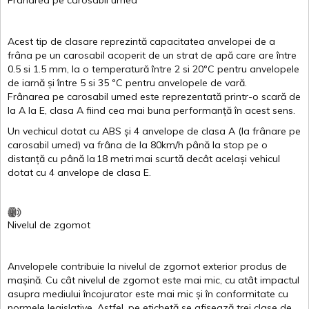
Frânarea
pe
carosabil
umed
Acest
tip de
clasare
reprezintă
capacitatea
anvelopei
de a
frâna
pe un
carosabil
acoperit
de un
strat
de
apă
care are
între
0.5
si
1.5 mm, la o
temperatură
între
2
si
20ºC
pentru
anvelopele
de
iarnă
și
între
5
si
35 ºC
pentru
anvelopele
de
vară
.
Frânarea
pe
carosabil
umed
este
reprezentată
printr
-o
scară
de
la
A
la
E
,
clasa
A
fiind
cea
mai
buna
performanță
în
acest
sens.
Un
vechicul
dotat
cu ABS
și
4
anvelope
de
clasa
A
(la
frânare
pe
carosabil
umed
)
va
frâna
de la 80km/h
până
la stop pe o
distanță
cu
până
la
18
metri
mai
scurtă
decât
același
vehicul
dotat
cu 4
anvelope
de
clasa
E
.
Nivelul
de
zgomot
Anvelopele
contribuie
la
nivelul
de
zgomot
exterior
produs
de
mașină
. Cu
cât
nivelul
de
zgomot
este
mai
mic, cu
atât
impactul
asupra
mediului
încojurator
este
mai
mic
și
în
conformitate
cu
normele
legislative.
Astfel
, pe
etichetă
se
afișează
trei
clase
de