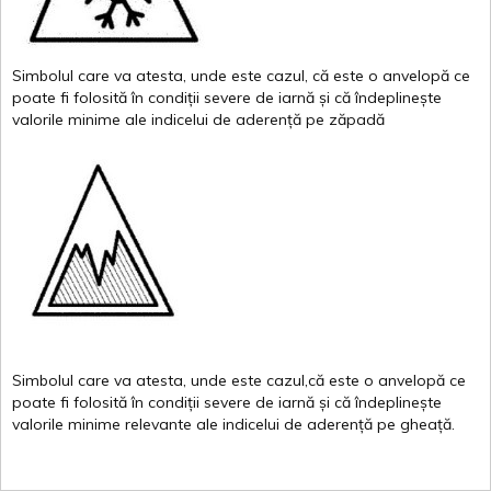
Simbolul
care
va
atesta
,
unde
este
cazul
,
că
este
o
anvelopă
ce
poate
fi
folosită
în
condiții
severe de
iarnă
și
că
îndeplinește
valor
i
le
minime
ale
indicelui
de
aderență
pe
zăpadă
Simbolul
care
va
atesta
,
unde
este
cazul,că
este
o
anvelopă
ce
poate
fi
folosită
în
condiții
severe de
iarnă
și
că
îndeplinește
valorile
minime
relevante
ale
indicelui
de
aderență
pe
gheață
.