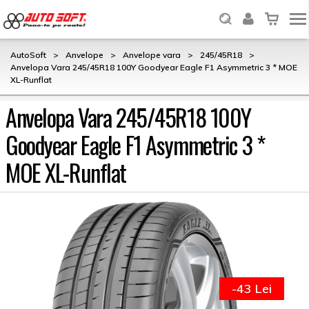
AutoSoft
>
Anvelope
>
Anvelope vara
>
245/45R18
>
Anvelopa Vara 245/45R18 100Y Goodyear Eagle F1 Asymmetric 3 * MOE
XL-Runflat
Anvelopa Vara 245/45R18 100Y
Goodyear Eagle F1 Asymmetric 3 *
MOE XL-Runflat
-43 Lei