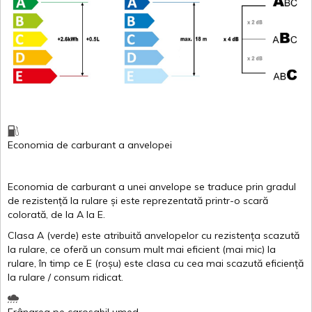
Economia de carburant
a
anvelopei
Economia de carburant a
unei
anvelope
se traduce
prin
gradul
de
rezistență
la
rulare
și
este
reprezentată
printr
-o
scară
colorată
, de la
A
la
E
.
Clasa
A
(
verde
)
este
atribuită
anvelopelor
cu
rezistența
scazută
la
rulare
,
ce
oferă
un
consum
mult
mai
eficient
(
mai
mic) la
rulare
,
în
timp
ce
E
(
roșu
)
este
clasa
cu
cea
mai
scazută
eficiență
la
rulare
/
consum
ridicat
.