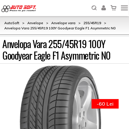
AutoSoft
>
Anvelope
>
Anvelope vara
>
255/45R19
>
Anvelopa Vara 255/45R19 100Y Goodyear Eagle F1 Asymmetric N0
Anvelopa Vara 255/45R19 100Y
Goodyear Eagle F1 Asymmetric N0
-60 Lei