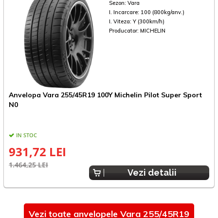
Sezon:
Vara
I. Incarcare:
100 (800kg/anv.)
I. Viteza:
Y (300km/h)
Producator:
MICHELIN
Anvelopa Vara 255/45R19 100Y Michelin Pilot Super Sport
A
N0
IN STOC
931,72 LEI
1.464,25 LEI
1
Vezi detalii
Vezi toate anvelopele Vara 255/45R19