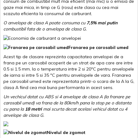
consum de combustibil mult mai eficient (mai mic) si o emisia de
gaze mai mica, in timp ce G (rosu) este clasa cu cea mai
scazuta eficienta la consumul de carburant.
O anvelopa de clasa A poate consuma cu
7,5% mai putin
combustibil fata de o anvelopa de clasa G.
Franarea pe carosabil umed
Acest tip de clasare reprezinta capacitatea anvelopei de a
frana pe un carosabil acoperit de un strat de apa care are intre
0.5 si 1.5 mm, la o temperatura intre 2 si 20ºC pentru anvelopele
de iarna si intre 5 si 35 ºC pentru anvelopele de vara. Franarea
pe carosabil umed este reprezentata printr-o scara de la A la G,
clasa A fiind cea mai buna performanta in acest sens.
Un vechicul dotat cu ABS si 4 anvelope de clasa A (la franare pe
carosabil umed) va frana de la 80km/h pana la stop pe o distanta
cu pana la
18 metri
mai scurta decat acelasi vehicul dotat cu 4
anvelope de clasa G
.
Nivelul de zgomot