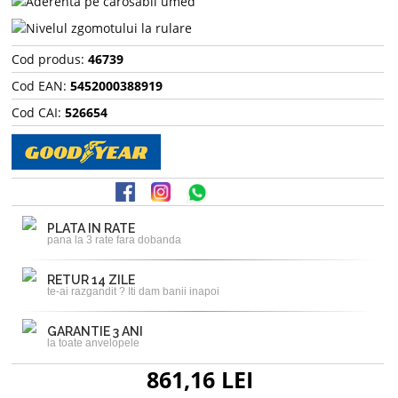
Cod produs:
46739
Cod EAN:
5452000388919
Cod CAI:
526654
PLATA IN RATE
pana la 3 rate fara dobanda
RETUR 14 ZILE
te-ai razgandit ? Iti dam banii inapoi
GARANTIE 3 ANI
la toate anvelopele
861,16 LEI