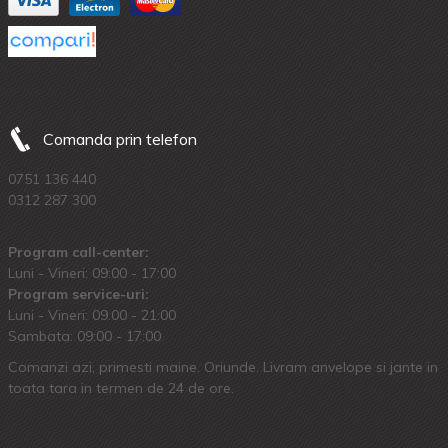
Comanda prin telefon
0751 136 440
0312 287 300
Program call-center:
Luni - Vineri: 09:00 - 17:00
Program service-uri:
Luni - Vineri: 09.00 - 21:00
Sambata: 09:00 - 17:00
Comanzi azi, primesti maine. Oriunde. Livram anvelope si jante in
toata tara in termen de 24 de ore.