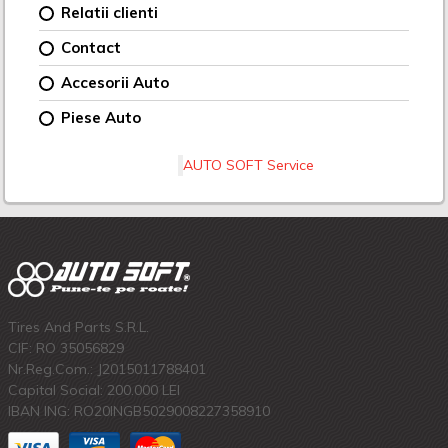
Relatii clienti
Contact
Accesorii Auto
Piese Auto
AUTO SOFT Service
Tires And Parts S.R.L.
CIF: RO 35056829
Nr.Reg.Com.: J2015011788401
Capital Social: 200.000 LEI
IBAN ING: RO20INGB5029008227358910