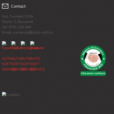
Contact
Sos. Fundeni 120A
Sector 2, Bucuresti
Tel:
0751 136 440
Email: comercial@auto-soft.ro