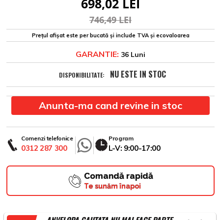
698,02 LEI
746,49 LEI
Prețul afișat este per bucată și include TVA și ecovaloarea
GARANTIE:
36 Luni
NU ESTE IN STOC
DISPONIBILITATE:
Anunta-ma cand revine in stoc
Comenzi telefonice
Program
0312 287 300
L-V: 9:00-17:00
Comandă rapidă
Te sunăm înapoi