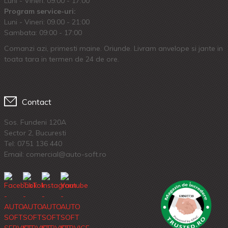
Luni - Vineri: 09:00 - 17:00
Program service-uri:
Luni - Vineri: 09.00 - 21:00
Sambata: 09:00 - 17:00
Comanzi azi, primesti maine. Oriunde. Livram anvelope si jante in
toata tara in termen de 24 de ore.
Contact
Sos. Fundeni 120A
Sector 2, Bucuresti
Tel:
0751 136 440
Email: comercial@auto-soft.ro