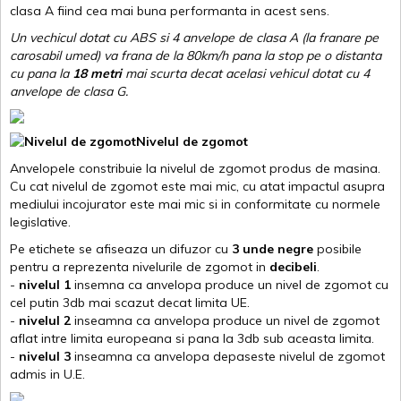
clasa A fiind cea mai buna performanta in acest sens.
Un vechicul dotat cu ABS si 4 anvelope de clasa A (la franare pe
carosabil umed) va frana de la 80km/h pana la stop pe o distanta
cu pana la
18 metri
mai scurta decat acelasi vehicul dotat cu 4
anvelope de clasa G
.
Nivelul de zgomot
Anvelopele constribuie la nivelul de zgomot produs de masina.
Cu cat nivelul de zgomot este mai mic, cu atat impactul asupra
mediului incojurator este mai mic si in conformitate cu normele
legislative.
Pe etichete se afiseaza un difuzor cu
3 unde negre
posibile
pentru a reprezenta nivelurile de zgomot in
decibeli
.
-
nivelul 1
insemna ca anvelopa produce un nivel de zgomot cu
cel putin 3db mai scazut decat limita UE.
-
nivelul 2
inseamna ca anvelopa produce un nivel de zgomot
aflat intre limita europeana si pana la 3db sub aceasta limita.
-
nivelul 3
inseamna ca anvelopa depaseste nivelul de zgomot
admis in U.E.