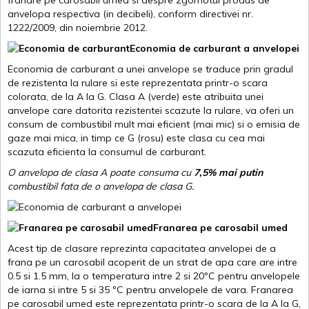
franare pe carosabil umed si despre zgomotul produs de
anvelopa respectiva (in decibeli), conform directivei nr.
1222/2009, din noiembrie 2012.
Economia de carburant a anvelopei
Economia de carburant a unei anvelope se traduce prin gradul
de rezistenta la rulare si este reprezentata printr-o scara
colorata, de la A la G. Clasa A (verde) este atribuita unei
anvelope care datorita rezistentei scazute la rulare, va oferi un
consum de combustibil mult mai eficient (mai mic) si o emisia de
gaze mai mica, in timp ce G (rosu) este clasa cu cea mai
scazuta eficienta la consumul de carburant.
O anvelopa de clasa A poate consuma cu
7,5% mai putin
combustibil fata de o anvelopa de clasa G.
Franarea pe carosabil umed
Acest tip de clasare reprezinta capacitatea anvelopei de a
frana pe un carosabil acoperit de un strat de apa care are intre
0.5 si 1.5 mm, la o temperatura intre 2 si 20ºC pentru anvelopele
de iarna si intre 5 si 35 ºC pentru anvelopele de vara. Franarea
pe carosabil umed este reprezentata printr-o scara de la A la G,