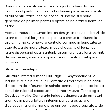
Banda de rulare utilizeaza tehnologia Goodyear Racing
Compound pentru a combina tractiunea pe soseaua uscata,
siliciul pentru tractiunea pe soseaua umeda si o noua
generatie de polimeri pentru a optimiza rigiditatea benzii de
rulare.
Acest compus este turnat intr-un design asimetric al benzii de
rulare cu blocuri largi, solide, pentru a creste tractiunea in
viraje, in timp ce o nervura centrala continua imbunatateste
stabilitatea de mare viteza, modelul deschis al benzii de
rulare dispersand apa. Santurile circumferentiale largi permit,
de asemenea, scurgerea apei intre amprenta anvelopei si
carosabil.
Structura anvelopei
Structura interna a modelului Eagle F1 Asymmetric SUV
include curele din otel dublu, armate cu trei straturi de cablu
din poliamida infasurate in spirala, pentru a spori stabilitatea
benzii de rulare si capacitatea de mare viteza. Tehnologia
Goodyear Active Cornergrip include adaugarea de armaturi
aramide in peretii laterali interiori pentru a asigura o
distributie mai uniforma a presiunii pe intreaga suprafata de