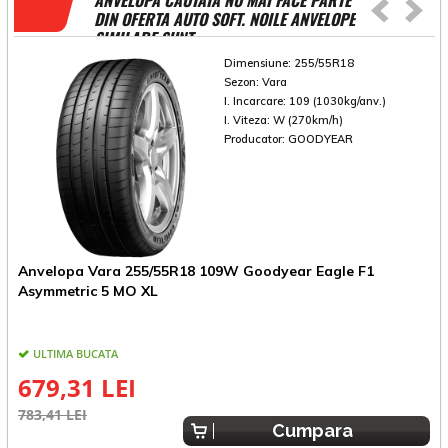
ANVELOPA CAUTATA NU MAI FACE PARTE
DIN OFERTA AUTO SOFT. NOILE ANVELOPE
SIMILARE SUNT
Dimensiune:
255/55R18
Sezon:
Vara
I. Incarcare:
109 (1030kg/anv.)
I. Viteza:
W (270km/h)
Producator:
GOODYEAR
Anvelopa Vara 255/55R18 109W Goodyear Eagle F1
A
Asymmetric 5 MO XL
ULTIMA BUCATA
679,31 LEI
783,41 LEI
5
Cumpara