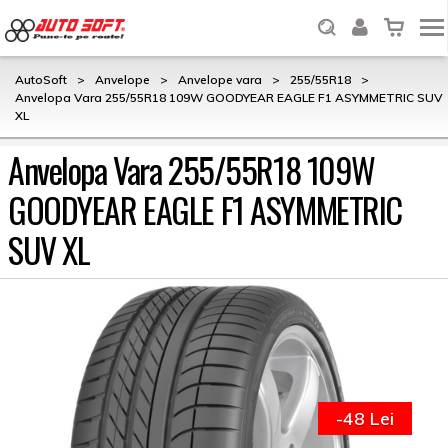
AutoSoft
>
Anvelope
>
Anvelope vara
>
255/55R18
>
Anvelopa Vara 255/55R18 109W GOODYEAR EAGLE F1 ASYMMETRIC SUV
XL
Anvelopa Vara 255/55R18 109W
GOODYEAR EAGLE F1 ASYMMETRIC
SUV XL
-48 Lei