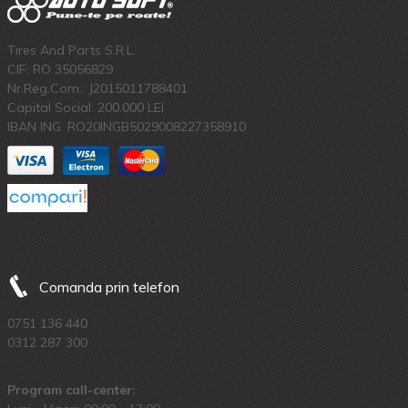
Tires And Parts S.R.L.
CIF: RO 35056829
Nr.Reg.Com.: J2015011788401
Capital Social: 200.000 LEI
IBAN ING: RO20INGB5029008227358910
Comanda prin telefon
0751 136 440
0312 287 300
Program call-center: