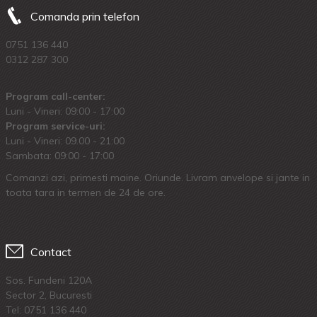
Comanda prin telefon
0751 136 440
0312 287 300
Program call-center:
Luni - Vineri: 09:00 - 17:00
Program service-uri:
Luni - Vineri: 09.00 - 21:00
Sambata: 09:00 - 17:00
Comanzi azi, primesti maine. Oriunde. Livram anvelope si jante in
toata tara in termen de 24 de ore.
Contact
Sos. Fundeni 120A
Sector 2, Bucuresti
Tel:
0751 136 440