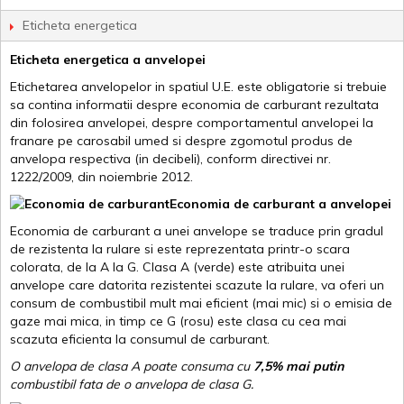
Eticheta energetica
Eticheta energetica a anvelopei
Etichetarea anvelopelor in spatiul U.E. este obligatorie si trebuie
sa contina informatii despre economia de carburant rezultata
din folosirea anvelopei, despre comportamentul anvelopei la
franare pe carosabil umed si despre zgomotul produs de
anvelopa respectiva (in decibeli), conform directivei nr.
1222/2009, din noiembrie 2012.
Economia de carburant a anvelopei
Economia de carburant a unei anvelope se traduce prin gradul
de rezistenta la rulare si este reprezentata printr-o scara
colorata, de la A la G. Clasa A (verde) este atribuita unei
anvelope care datorita rezistentei scazute la rulare, va oferi un
consum de combustibil mult mai eficient (mai mic) si o emisia de
gaze mai mica, in timp ce G (rosu) este clasa cu cea mai
scazuta eficienta la consumul de carburant.
O anvelopa de clasa A poate consuma cu
7,5% mai putin
combustibil fata de o anvelopa de clasa G.