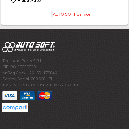
Piese Auto
AUTO SOFT Service
Tires And Parts S.R.L.
CIF: RO 35056829
Nr.Reg.Com.: J2015011788401
Capital Social: 200.000 LEI
IBAN ING: RO20INGB5029008227358910