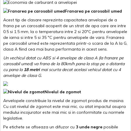
Franarea pe carosabil umed
Acest tip de clasare reprezinta capacitatea anvelopei de a
frana pe un carosabil acoperit de un strat de apa care are intre
0.5 si 1.5 mm, la o temperatura intre 2 si 20ºC pentru anvelopele
de iarna si intre 5 si 35 ºC pentru anvelopele de vara. Franarea
pe carosabil umed este reprezentata printr-o scara de la A la G,
clasa A fiind cea mai buna performanta in acest sens.
Un vechicul dotat cu ABS si 4 anvelope de clasa A (la franare pe
carosabil umed) va frana de la 80km/h pana la stop pe o distanta
cu pana la
18 metri
mai scurta decat acelasi vehicul dotat cu 4
anvelope de clasa G
.
Nivelul de zgomot
Anvelopele constribuie la nivelul de zgomot produs de masina.
Cu cat nivelul de zgomot este mai mic, cu atat impactul asupra
mediului incojurator este mai mic si in conformitate cu normele
legislative.
Pe etichete se afiseaza un difuzor cu
3 unde negre
posibile