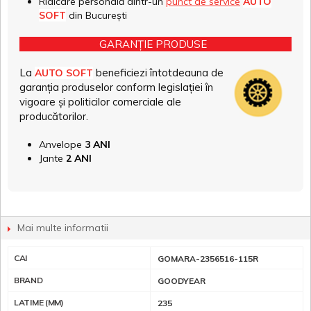
Ridicare personală dintr-un
punct de service
AUTO
SOFT
din București
GARANȚIE PRODUSE
La
beneficiezi întotdeauna de
AUTO SOFT
garanția produselor conform legislației în
vigoare și politicilor comerciale ale
producătorilor.
Anvelope
3 ANI
Jante
2 ANI
Mai multe informatii
CAI
GOMARA-2356516-115R
BRAND
GOODYEAR
LATIME (MM)
235