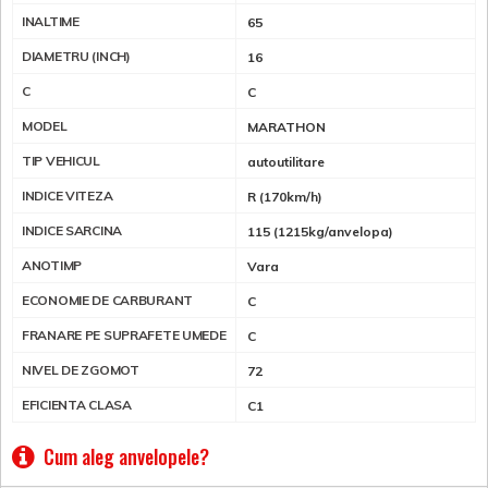
INALTIME
65
DIAMETRU (INCH)
16
C
C
MODEL
MARATHON
TIP VEHICUL
autoutilitare
INDICE VITEZA
R (170km/h)
INDICE SARCINA
115 (1215kg/anvelopa)
ANOTIMP
Vara
ECONOMIE DE CARBURANT
C
FRANARE PE SUPRAFETE UMEDE
C
NIVEL DE ZGOMOT
72
EFICIENTA CLASA
C1
Cum aleg anvelopele?