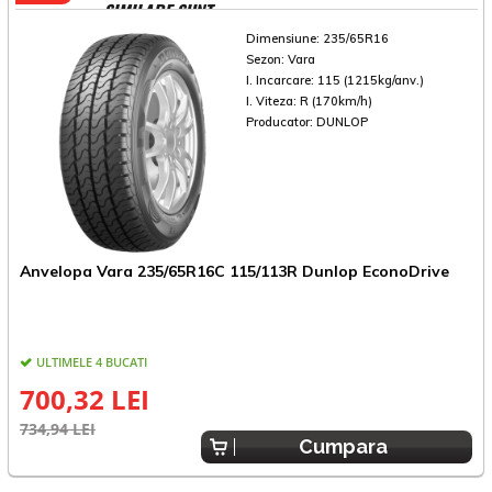
SIMILARE SUNT
Dimensiune:
235/65R16
Sezon:
Vara
I. Incarcare:
115 (1215kg/anv.)
I. Viteza:
R (170km/h)
Producator:
DUNLOP
Anvelopa Vara 235/65R16C 115/113R Dunlop EconoDrive
A
ULTIMELE 4 BUCATI
700,32 LEI
734,94 LEI
9
Cumpara