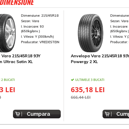
 DIMENSIUNE
Dimensiune:
215/45R18
Dimensiune
Sezon:
Vara
Sezon:
Vara
I. Incarcare:
93
I. Incarcare
(650kg/anv.)
(650kg/anv.
I. Viteza:
Y (300km/h)
I. Viteza:
Y 
Producator:
VREDESTEIN
Producator:
 Vara 215/45R18 93Y
Anvelopa Vara 215/45R18 93Y 
n Ultrac Satin XL
Powergy 2 XL
 2 BUCATI
ULTIMELE 3 BUCATI
3 LEI
635,18 LEI
I
666,44 LEI
Cumpara
Cum