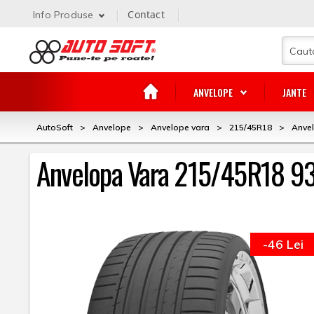
Contact
Info Produse
ANVELOPE
JANTE
AutoSoft
>
Anvelope
>
Anvelope vara
>
215/45R18
>
Anvel
Anvelopa Vara 215/45R18 93
-46 Lei