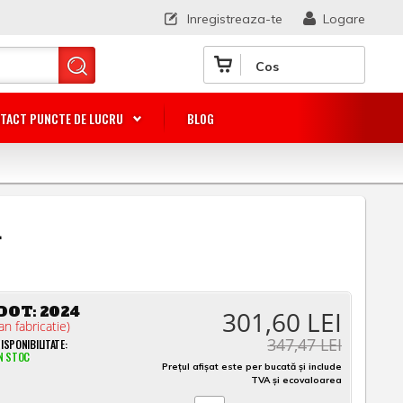
Inregistreaza-te
Logare
Cos
TACT PUNCTE DE LUCRU
BLOG
L
DOT:
2024
301,60 LEI
an fabricatie)
347,47 LEI
ISPONIBILITATE:
N STOC
Prețul afișat este per bucată și include
TVA și ecovaloarea