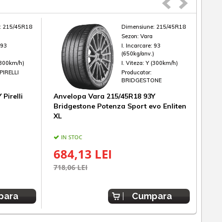
:
215/45R18
Dimensiune:
215/45R18
Sezon:
Vara
:
93
I. Incarcare:
93
)
(650kg/anv.)
(300km/h)
I. Viteza:
Y (300km/h)
PIRELLI
Producator:
BRIDGESTONE
Pirelli
Anvelopa Vara 215/45R18 93Y
Anv
Bridgestone Potenza Sport evo Enliten
Prim
XL
IN STOC
UL
684,13 LEI
73
718,06 LEI
849,
para
Cumpara