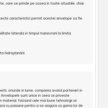
, care se prinde pe sosea in toate situatiile, chiar
ceste caracteristici permit acestei anvelope sa fie
tate laterala in timpul manevrarii la limita.
a hidroplanării.
ienti, oriunde in lume, compania avand parteneri in
a. Anvelopele sunt unice in ceea ce priveste
un material, folosind cele mai bune tehnologii sii
reaza cu pasiune pentru a se asigura ca gama lor de