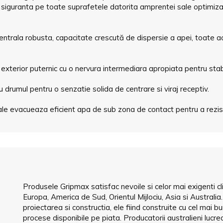
 siguranta pe toate suprafetele datorita amprentei sale optimizate
entrala robusta, capacitate crescută de dispersie a apei, toate a
exterior puternic cu o nervura intermediara apropiata pentru stabili
 drumul pentru o senzatie solida de centrare si viraj receptiv.
erale evacueaza eficient apa de sub zona de contact pentru a rezist
Produsele Gripmax satisfac nevoile si celor mai exigenti cl
Europa, America de Sud, Orientul Mijlociu, Asia si Australi
proiectarea si constructia, ele fiind construite cu cel mai b
procese disponibile pe piata. Producatorii australieni luc