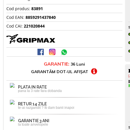
Cod produs:
83891
Cod EAN:
8859291437840
Cod CAI:
221020844
S
GARANTIE:
36 Luni
GARANTĂM DOT-UL AFIȘAT
(
D
I
PLATA IN RATE
pana la 3 rate fara dobanda
RETUR 14 ZILE
te-ai razgandit ? Iti dam banii inapoi
GARANTIE 3 ANI
la toate anvelopele
S