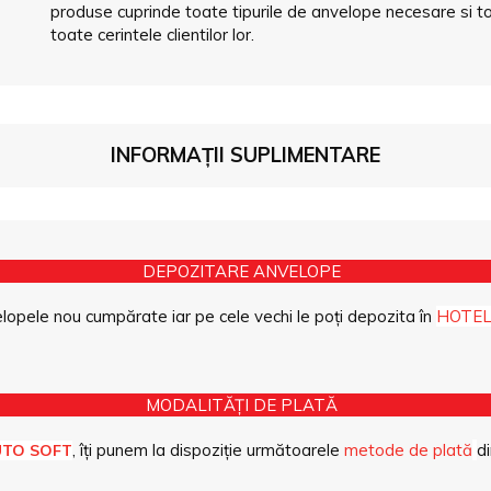
produse cuprinde toate tipurile de anvelope necesare si to
toate cerintele clientilor lor.
INFORMAȚII SUPLIMENTARE
DEPOZITARE ANVELOPE
opele nou cumpărate iar pe cele vechi le poți depozita în
HOTEL
MODALITĂȚI DE PLATĂ
, îți punem la dispoziție următoarele
metode de plată
di
UTO SOFT