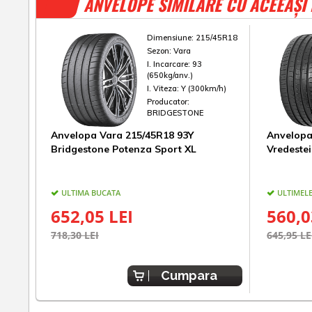
ANVELOPE SIMILARE CU ACEEAȘI
Dimensiune:
215/45R18
Sezon:
Vara
I. Incarcare:
93
(650kg/anv.)
I. Viteza:
Y (300km/h)
Producator:
BRIDGESTONE
Anvelopa Vara 215/45R18 93Y
Anvelopa
Bridgestone Potenza Sport XL
Vredestei
ULTIMA BUCATA
ULTIMELE
652,05 LEI
560,0
718,30 LEI
645,95 LE
Cumpara