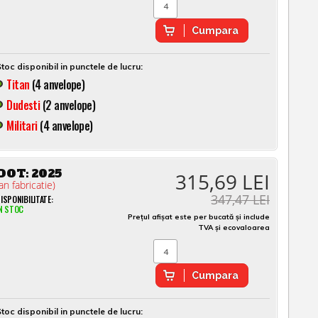
Cumpara
toc disponibil in punctele de lucru:
Titan
(4 anvelope)
Dudesti
(2 anvelope)
Militari
(4 anvelope)
DOT:
2025
315,69 LEI
an fabricatie)
347,47 LEI
ISPONIBILITATE:
N STOC
Prețul afișat este per bucată și include
TVA și ecovaloarea
Cumpara
toc disponibil in punctele de lucru: