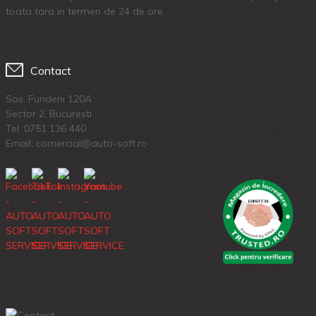
toata tara in termen de 24 de ore.
Contact
Sos. Fundeni 120A
Sector 2, Bucuresti
Tel:
0751 136 440
Email: comercial@auto-soft.ro