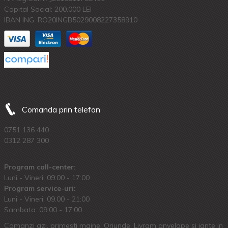
Capital Social: 200.000 LEI
IBAN ING: RO20INGB5029008227358910
Comanda prin telefon
0751 136 440
0312 287 300
Program call-center:
Luni - Vineri: 09:00 - 17:00
Program service-uri:
Luni - Vineri: 09.00 - 21:00
Sambata: 09:00 - 17:00
Comanzi azi, primesti maine. Oriunde. Livram anvelope si jante in