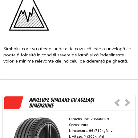
Simbolul
care
va
atesta
,
unde
este
cazul,că
este
o
anvelopă
ce
poate
fi
folosită
în
condiții
severe de
iarnă
și
că
îndeplinește
valorile
minime
relevante
ale
indicelui
de
aderență
pe
gheață
.
ANVELOPE SIMILARE CU ACEEAȘI
DIMENSIUNE
Dimensiune:
235/40R19
Sezon:
Vara
I. Incarcare:
96 (710kg/anv.)
I. Viteza:
Y (300km/h)