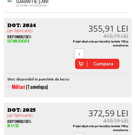
GARANTIE 3 ANI
la toate anvelopele
DOT:
2024
355,91 LEI
(an fabricatie)
410,19 LEI
DISPONIBILITATE:
ULTIMA BUCATA
Prețul afișat este per bucată și include TVA și
ecovaloarea
Cumpara
Stoc disponibil in punctele de lucru:
Militari
(1 anvelopa)
DOT:
2025
372,59 LEI
(an fabricatie)
410,19 LEI
DISPONIBILITATE:
IN STOC
Prețul afișat este per bucată și include TVA și
ecovaloarea