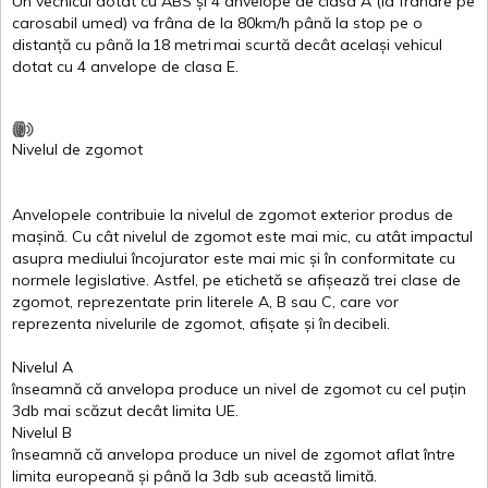
Un
vechicul
dotat
cu ABS
și
4
anvelope
de
clasa
A
(la
frânare
pe
carosabil
umed
)
va
frâna
de la 80km/h
până
la stop pe o
distanță
cu
până
la
18
metri
mai
scurtă
decât
același
vehicul
dotat
cu 4
anvelope
de
clasa
E
.
Nivelul
de
zgomot
Anvelopele
contribuie
la
nivelul
de
zgomot
exterior
produs
de
mașină
. Cu
cât
nivelul
de
zgomot
este
mai
mic, cu
atât
impactul
asupra
mediului
încojurator
este
mai
mic
și
în
conformitate
cu
normele
legislative.
Astfel
, pe
etichetă
se
afișează
trei
clase
de
zgomot
,
reprezentate
prin
literele
A
,
B
sau
C
, care
vor
reprezenta
nivelurile
de
zgomot
,
afișate
și
în
decibeli
.
Nivelul
A
înseamnă
că
anvelopa
produce un
nivel
de
zgomot
cu
cel
puțin
3db
mai
scăzut
decât
limita
UE.
Nivelul
B
înseamnă
că
anvelopa
produce un
nivel
de
zgomot
aflat
între
limita
europeană
și
până
la 3db sub
această
limită
.