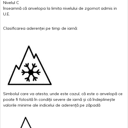
Nivelul
C
înseamnă
că
anvelopa
la
limita
nivelului
de
zgomot
admis in
U.E.
Clasificarea
aderenței
pe
timp
de
iarnă
:
Simbolul
care
va
atesta
,
unde
este
cazul
,
că
este
o
anvelopă
ce
poate
fi
folosită
în
condiții
severe de
iarnă
și
că
îndeplinește
valor
i
le
minime
ale
indicelui
de
aderență
pe
zăpadă