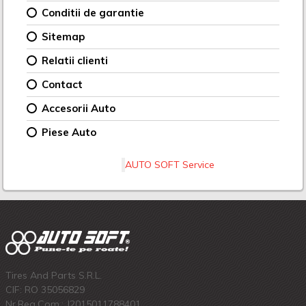
Conditii de garantie
Sitemap
Relatii clienti
Contact
Accesorii Auto
Piese Auto
AUTO SOFT Service
Tires And Parts S.R.L.
CIF: RO 35056829
Nr.Reg.Com.: J2015011788401