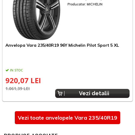
Producator:
MICHELIN
Anvelopa Vara 235/40R19 96Y Michelin Pilot Sport 5 XL
A
IN STOC
920,07 LEI
1.061,39 LEI
8
Vezi detalii
Vezi toate anvelopele Vara 235/40R19