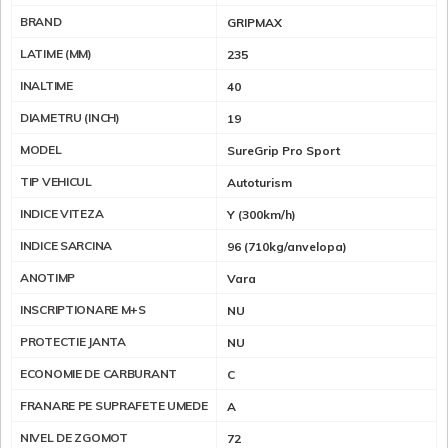
BRAND
GRIPMAX
LATIME (MM)
235
INALTIME
40
DIAMETRU (INCH)
19
MODEL
SureGrip Pro Sport
TIP VEHICUL
Autoturism
INDICE VITEZA
Y (300km/h)
INDICE SARCINA
96 (710kg/anvelopa)
ANOTIMP
Vara
INSCRIPTIONARE M+S
NU
PROTECTIE JANTA
NU
ECONOMIE DE CARBURANT
C
FRANARE PE SUPRAFETE UMEDE
A
NIVEL DE ZGOMOT
72