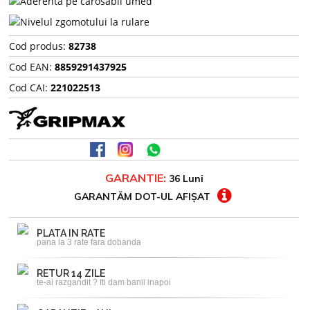
Cod produs:
82738
Cod EAN:
8859291437925
Cod CAI:
221022513
GARANTIE:
36 Luni
GARANTĂM DOT-UL AFIȘAT
PLATA IN RATE
pana la 3 rate fara dobanda
RETUR 14 ZILE
te-ai razgandit ? Iti dam banii inapoi