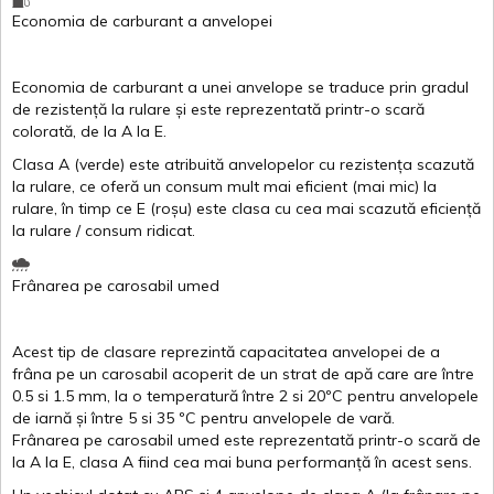
Economia de carburant
a
anvelopei
Economia de carburant a
unei
anvelope
se traduce
prin
gradul
de
rezistență
la
rulare
și
este
reprezentată
printr
-o
scară
colorată
, de la
A
la
E
.
Clasa
A
(
verde
)
este
atribuită
anvelopelor
cu
rezistența
scazută
la
rulare
,
ce
oferă
un
consum
mult
mai
eficient
(
mai
mic) la
rulare
,
în
timp
ce
E
(
roșu
)
este
clasa
cu
cea
mai
scazută
eficiență
la
rulare
/
consum
ridicat
.
Frânarea
pe
carosabil
umed
Acest
tip de
clasare
reprezintă
capacitatea
anvelopei
de a
frâna
pe un
carosabil
acoperit
de un
strat
de
apă
care are
între
0.5
si
1.5 mm, la o
temperatură
între
2
si
20ºC
pentru
anvelopele
de
iarnă
și
între
5
si
35 ºC
pentru
anvelopele
de
vară
.
Frânarea
pe
carosabil
umed
este
reprezentată
printr
-o
scară
de
la
A
la
E
,
clasa
A
fiind
cea
mai
buna
performanță
în
acest
sens.