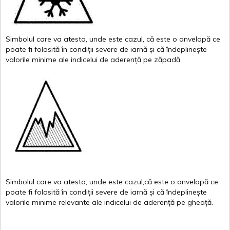
Simbolul
care
va
atesta
,
unde
este
cazul
,
că
este
o
anvelopă
ce
poate
fi
folosită
în
condiții
severe de
iarnă
și
că
îndeplinește
valor
i
le
minime
ale
indicelui
de
aderență
pe
zăpadă
Simbolul
care
va
atesta
,
unde
este
cazul,că
este
o
anvelopă
ce
poate
fi
folosită
în
condiții
severe de
iarnă
și
că
îndeplinește
valorile
minime
relevante
ale
indicelui
de
aderență
pe
gheață
.