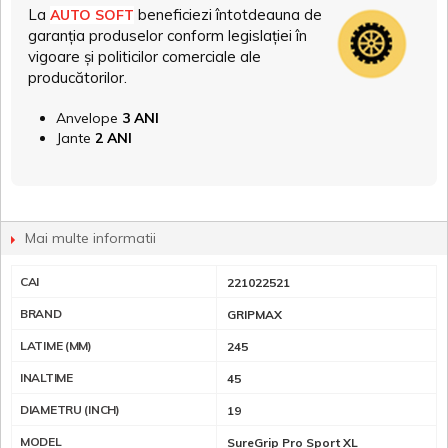
La
beneficiezi întotdeauna de
AUTO SOFT
garanția produselor conform legislației în
vigoare și politicilor comerciale ale
producătorilor.
Anvelope
3 ANI
Jante
2 ANI
Mai multe informatii
CAI
221022521
BRAND
GRIPMAX
LATIME (MM)
245
INALTIME
45
DIAMETRU (INCH)
19
MODEL
SureGrip Pro Sport XL