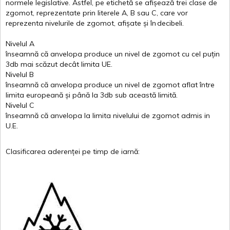
normele
legislative.
Astfel
, pe
etichetă
se
afișează
trei
clase
de
zgomot
,
reprezentate
prin
literele
A
,
B
sau
C
, care
vor
reprezenta
nivelurile
de
zgomot
,
afișate
și
în
decibeli
.
Nivelul
A
înseamnă
că
anvelopa
produce un
nivel
de
zgomot
cu
cel
puțin
3db
mai
scăzut
decât
limita
UE.
Nivelul
B
înseamnă
că
anvelopa
produce un
nivel
de
zgomot
aflat
între
limita
europeană
și
până
la 3db sub
această
limită
.
Nivelul
C
înseamnă
că
anvelopa
la
limita
nivelului
de
zgomot
admis in
U.E.
Clasificarea
aderenței
pe
timp
de
iarnă
: