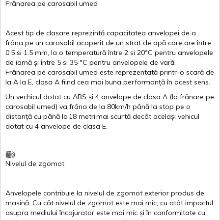
Frânarea
pe
carosabil
umed
Acest
tip de
clasare
reprezintă
capacitatea
anvelopei
de a
frâna
pe un
carosabil
acoperit
de un
strat
de
apă
care are
între
0.5
si
1.5 mm, la o
temperatură
între
2
si
20ºC
pentru
anvelopele
de
iarnă
și
între
5
si
35 ºC
pentru
anvelopele
de
vară
.
Frânarea
pe
carosabil
umed
este
reprezentată
printr
-o
scară
de
la
A
la
E
,
clasa
A
fiind
cea
mai
buna
performanță
în
acest
sens.
Un
vechicul
dotat
cu ABS
și
4
anvelope
de
clasa
A
(la
frânare
pe
carosabil
umed
)
va
frâna
de la 80km/h
până
la stop pe o
distanță
cu
până
la
18
metri
mai
scurtă
decât
același
vehicul
dotat
cu 4
anvelope
de
clasa
E
.
Nivelul
de
zgomot
Anvelopele
contribuie
la
nivelul
de
zgomot
exterior
produs
de
mașină
. Cu
cât
nivelul
de
zgomot
este
mai
mic, cu
atât
impactul
asupra
mediului
încojurator
este
mai
mic
și
în
conformitate
cu