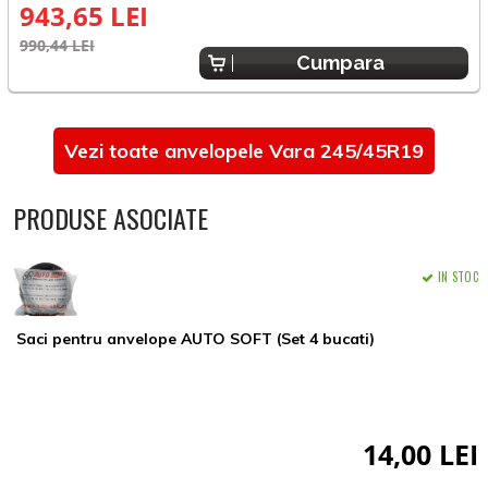
943,65 LEI
9
990,44 LEI
Cumpara
Vezi toate anvelopele Vara 245/45R19
PRODUSE ASOCIATE
IN STOC
Saci pentru anvelope AUTO SOFT (Set 4 bucati)
14,00 LEI