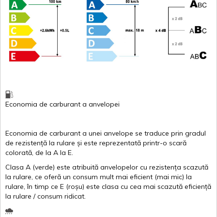
Economia de carburant
a
anvelopei
Economia de carburant a
unei
anvelope
se traduce
prin
gradul
de
rezistență
la
rulare
și
este
reprezentată
printr
-o
scară
colorată
, de la
A
la
E
.
Clasa
A
(
verde
)
este
atribuită
anvelopelor
cu
rezistența
scazută
la
rulare
,
ce
oferă
un
consum
mult
mai
eficient
(
mai
mic) la
rulare
,
în
timp
ce
E
(
roșu
)
este
clasa
cu
cea
mai
scazută
eficiență
la
rulare
/
consum
ridicat
.