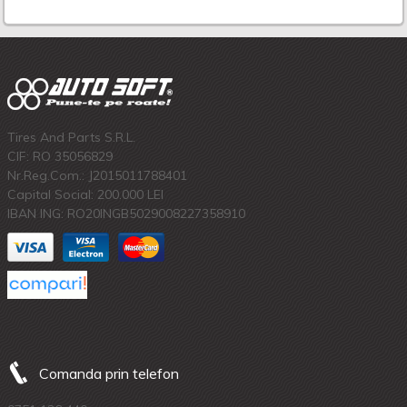
Tires And Parts S.R.L.
CIF: RO 35056829
Nr.Reg.Com.: J2015011788401
Capital Social: 200.000 LEI
IBAN ING: RO20INGB5029008227358910
Comanda prin telefon