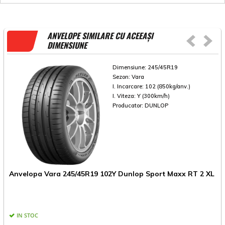
ANVELOPE SIMILARE CU ACEEAȘI
DIMENSIUNE
Dimensiune:
245/45R19
Sezon:
Vara
I. Incarcare:
102 (850kg/anv.)
I. Viteza:
Y (300km/h)
Producator:
DUNLOP
A
Anvelopa Vara 245/45R19 102Y Dunlop Sport Maxx RT 2 XL
A
IN STOC