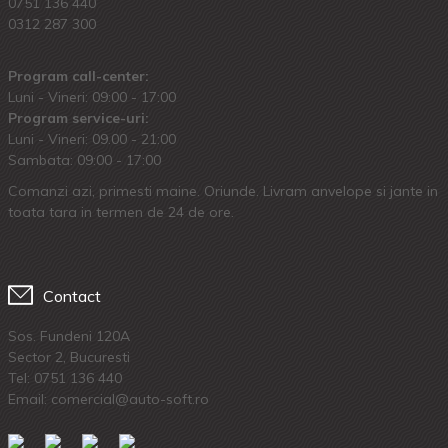
0751 136 440
0312 287 300
Program call-center:
Luni - Vineri: 09:00 - 17:00
Program service-uri:
Luni - Vineri: 09.00 - 21:00
Sambata: 09:00 - 17:00
Comanzi azi, primesti maine. Oriunde. Livram anvelope si jante in
toata tara in termen de 24 de ore.
Contact
Sos. Fundeni 120A
Sector 2, Bucuresti
Tel:
0751 136 440
Email: comercial@auto-soft.ro