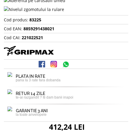
Cod produs:
83225
Cod EAN:
8859291438021
Cod CAI:
221022521
PLATA IN RATE
pana la 3 rate fara dobanda
RETUR 14 ZILE
te-ai razgandit ? Iti dam banii inapoi
GARANTIE 3 ANI
la toate anvelopele
412,24 LEI