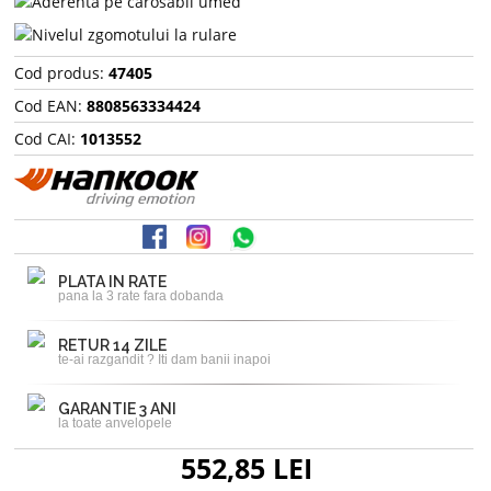
Cod produs:
47405
Cod EAN:
8808563334424
Cod CAI:
1013552
PLATA IN RATE
pana la 3 rate fara dobanda
RETUR 14 ZILE
te-ai razgandit ? Iti dam banii inapoi
GARANTIE 3 ANI
la toate anvelopele
552,85 LEI