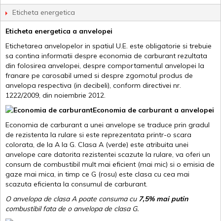
Eticheta energetica
Eticheta energetica a anvelopei
Etichetarea anvelopelor in spatiul U.E. este obligatorie si trebuie
sa contina informatii despre economia de carburant rezultata
din folosirea anvelopei, despre comportamentul anvelopei la
franare pe carosabil umed si despre zgomotul produs de
anvelopa respectiva (in decibeli), conform directivei nr.
1222/2009, din noiembrie 2012.
Economia de carburant a anvelopei
Economia de carburant a unei anvelope se traduce prin gradul
de rezistenta la rulare si este reprezentata printr-o scara
colorata, de la A la G. Clasa A (verde) este atribuita unei
anvelope care datorita rezistentei scazute la rulare, va oferi un
consum de combustibil mult mai eficient (mai mic) si o emisia de
gaze mai mica, in timp ce G (rosu) este clasa cu cea mai
scazuta eficienta la consumul de carburant.
O anvelopa de clasa A poate consuma cu
7,5% mai putin
combustibil fata de o anvelopa de clasa G.