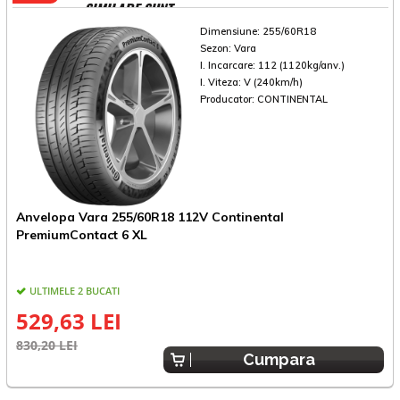
SIMILARE SUNT
Dimensiune:
255/60R18
Sezon:
Vara
I. Incarcare:
112 (1120kg/anv.)
I. Viteza:
V (240km/h)
Producator:
CONTINENTAL
Anvelopa Vara 255/60R18 112V Continental
A
PremiumContact 6 XL
ULTIMELE 2 BUCATI
529,63 LEI
830,20 LEI
9
Cumpara