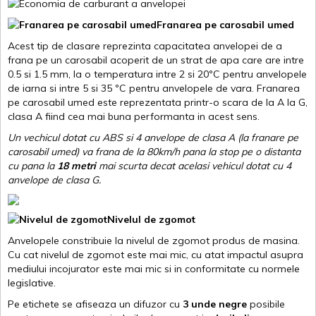
Franarea pe carosabil umed
Acest tip de clasare reprezinta capacitatea anvelopei de a
frana pe un carosabil acoperit de un strat de apa care are intre
0.5 si 1.5 mm, la o temperatura intre 2 si 20ºC pentru anvelopele
de iarna si intre 5 si 35 ºC pentru anvelopele de vara. Franarea
pe carosabil umed este reprezentata printr-o scara de la A la G,
clasa A fiind cea mai buna performanta in acest sens.
Un vechicul dotat cu ABS si 4 anvelope de clasa A (la franare pe
carosabil umed) va frana de la 80km/h pana la stop pe o distanta
cu pana la
18 metri
mai scurta decat acelasi vehicul dotat cu 4
anvelope de clasa G
.
Nivelul de zgomot
Anvelopele constribuie la nivelul de zgomot produs de masina.
Cu cat nivelul de zgomot este mai mic, cu atat impactul asupra
mediului incojurator este mai mic si in conformitate cu normele
legislative.
Pe etichete se afiseaza un difuzor cu
3 unde negre
posibile