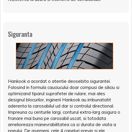
Siguranta
Hankook a acordat o atentie deosebita sigurantei.
Folosind in formula cauciucului doar compusi de siliciu si
optimizand tiparul suprafetei de rulare, mai ales
designul blocurilor, inginerii Hankook au imbunatatit
aderenta la carosabilul ud dar si controlul directional.
Impreuna cu centurile largi, conturul extra-larg asigura o
franare mai buna pe carosabil uscat, si totodata
amelioreaza manevrabilitatea ca si durata de viata a
pneului. De asemeni, cele 4 caneluri previn si ele