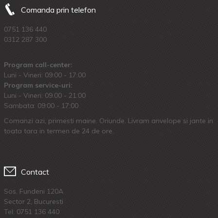
Comanda prin telefon
0751 136 440
0312 287 300
Program call-center:
Luni - Vineri: 09:00 - 17:00
Program service-uri:
Luni - Vineri: 09.00 - 21:00
Sambata: 09:00 - 17:00
Comanzi azi, primesti maine. Oriunde. Livram anvelope si jante in
toata tara in termen de 24 de ore.
Contact
Sos. Fundeni 120A
Sector 2, Bucuresti
Tel:
0751 136 440