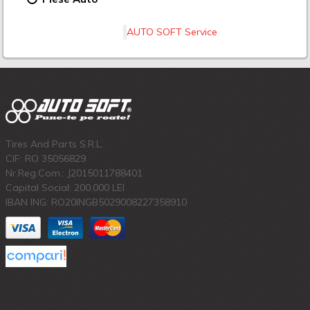
AUTO SOFT Service
Tires And Parts S.R.L.
CIF: RO 35056829
Nr.Reg.Com.: J2015011788401
Capital Social: 200.000 LEI
IBAN ING: RO20INGB5029008227358910