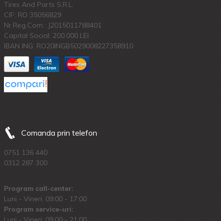
Tires And Parts S.R.L.
CIF: RO 35056829
Nr.Reg.Com.: J2015011788401
Capital Social: 200.000 LEI
IBAN ING: RO20INGB5029008227358910
Comanda prin telefon
0751 136 440
0312 287 300
Program call-center:
Luni - Vineri: 09:00 - 17:00
Program service-uri:
Luni - Vineri: 09.00 - 21:00