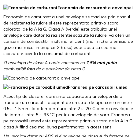
Economia de carburant a anvelopei
Economia de carburant a unei anvelope se traduce prin gradul
de rezistenta la rulare si este reprezentata printr-o scara
colorata, de la A la G. Clasa A (verde) este atribuita unei
anvelope care datorita rezistentei scazute la rulare, va oferi un
consum de combustibil mult mai eficient (mai mic) si o emisia de
gaze mai mica, in timp ce G (rosu) este clasa cu cea mai
scazuta eficienta la consumul de carburant.
O anvelopa de clasa A poate consuma cu
7,5% mai putin
combustibil fata de o anvelopa de clasa G.
Franarea pe carosabil umed
Acest tip de clasare reprezinta capacitatea anvelopei de a
frana pe un carosabil acoperit de un strat de apa care are intre
0.5 si 1.5 mm, la o temperatura intre 2 si 20ºC pentru anvelopele
de iarna si intre 5 si 35 ºC pentru anvelopele de vara. Franarea
pe carosabil umed este reprezentata printr-o scara de la A la G,
clasa A fiind cea mai buna performanta in acest sens.
Un vechicul dotat cu ABS si 4 anvelope de clasa A (la franare pe