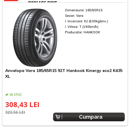
SIMILARE SUNT
Dimensiune:
185/65R15
Sezon:
Vara
I. Incarcare:
92 (630kg/anv.)
I. Viteza:
T (190km/h)
Producator:
HANKOOK
Anvelopa Vara 185/65R15 92T Hankook Kinergy eco2 K435
A
XL
IN STOC
308,43 LEI
323,56 LEI
2
Cumpara