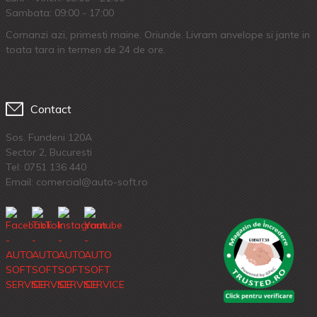
Sambata: 09:00 - 17:00
Comanzi azi, primesti maine. Oriunde. Livram anvelope si jante in
toata tara in termen de 24 de ore.
Contact
Sos. Fundeni 120A
Sector 2, Bucuresti
Tel:
0751 136 440
Email: comercial@auto-soft.ro