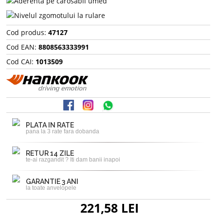
Cod produs:
47127
Cod EAN:
8808563333991
Cod CAI:
1013509
PLATA IN RATE
pana la 3 rate fara dobanda
RETUR 14 ZILE
te-ai razgandit ? Iti dam banii inapoi
GARANTIE 3 ANI
la toate anvelopele
221,58 LEI