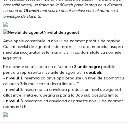
carosabil umed) va frana de la 80km/h pana la stop pe o distanta
cu pana la
18 metri
mai scurta decat acelasi vehicul dotat cu 4
anvelope de clasa G
.
Nivelul de zgomot
Anvelopele constribuie la nivelul de zgomot produs de masina.
Cu cat nivelul de zgomot este mai mic, cu atat impactul asupra
mediului incojurator este mai mic si in conformitate cu normele
legislative.
Pe etichete se afiseaza un difuzor cu
3 unde negre
posibile
pentru a reprezenta nivelurile de zgomot in
decibeli
.
-
nivelul 1
insemna ca anvelopa produce un nivel de zgomot cu
cel putin 3db mai scazut decat limita UE.
-
nivelul 2
inseamna ca anvelopa produce un nivel de zgomot
aflat intre limita europeana si pana la 3db sub aceasta limita.
-
nivelul 3
inseamna ca anvelopa depaseste nivelul de zgomot
admis in U.E.