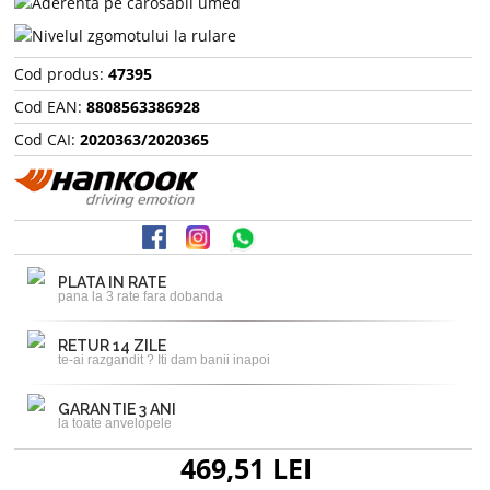
Cod produs:
47395
Cod EAN:
8808563386928
Cod CAI:
2020363/2020365
PLATA IN RATE
pana la 3 rate fara dobanda
RETUR 14 ZILE
te-ai razgandit ? Iti dam banii inapoi
GARANTIE 3 ANI
la toate anvelopele
469,51 LEI