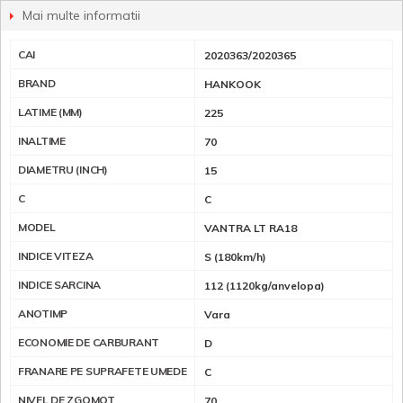
Mai multe informatii
CAI
2020363/2020365
BRAND
HANKOOK
LATIME (MM)
225
INALTIME
70
DIAMETRU (INCH)
15
C
C
MODEL
VANTRA LT RA18
INDICE VITEZA
S (180km/h)
INDICE SARCINA
112 (1120kg/anvelopa)
ANOTIMP
Vara
ECONOMIE DE CARBURANT
D
FRANARE PE SUPRAFETE UMEDE
C
NIVEL DE ZGOMOT
70