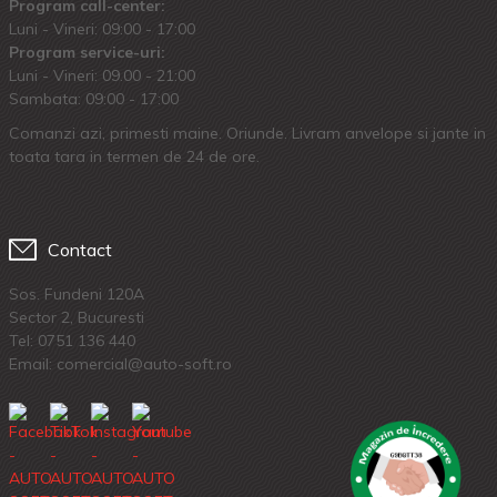
Program call-center:
Luni - Vineri: 09:00 - 17:00
Program service-uri:
Luni - Vineri: 09.00 - 21:00
Sambata: 09:00 - 17:00
Comanzi azi, primesti maine. Oriunde. Livram anvelope si jante in
toata tara in termen de 24 de ore.
Contact
Sos. Fundeni 120A
Sector 2, Bucuresti
Tel:
0751 136 440
Email: comercial@auto-soft.ro