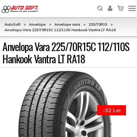
AutoSoft
>
Anvelope
>
Anvelope vara
>
225/70R15
>
Anvelopa Vara 225/70R15C 112/110S Hankook Vantra LT RA18
Anvelopa Vara 225/70R15C 112/110S
Hankook Vantra LT RA18
-32 Lei