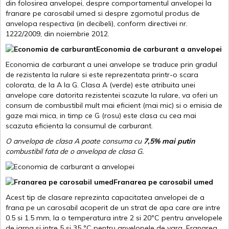
din folosirea anvelopei, despre comportamentul anvelopei la
franare pe carosabil umed si despre zgomotul produs de
anvelopa respectiva (in decibeli), conform directivei nr.
1222/2009, din noiembrie 2012.
Economia de carburant a anvelopei
Economia de carburant a unei anvelope se traduce prin gradul
de rezistenta la rulare si este reprezentata printr-o scara
colorata, de la A la G. Clasa A (verde) este atribuita unei
anvelope care datorita rezistentei scazute la rulare, va oferi un
consum de combustibil mult mai eficient (mai mic) si o emisia de
gaze mai mica, in timp ce G (rosu) este clasa cu cea mai
scazuta eficienta la consumul de carburant.
O anvelopa de clasa A poate consuma cu
7,5% mai putin
combustibil fata de o anvelopa de clasa G.
Franarea pe carosabil umed
Acest tip de clasare reprezinta capacitatea anvelopei de a
frana pe un carosabil acoperit de un strat de apa care are intre
0.5 si 1.5 mm, la o temperatura intre 2 si 20ºC pentru anvelopele
de iarna si intre 5 si 35 ºC pentru anvelopele de vara. Franarea