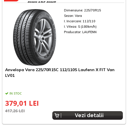
SIMILARE SUNT
Dimensiune:
225/70R15
Sezon:
Vara
I. Incarcare:
112/110
I. Viteza:
S (180km/h)
Producator:
LAUFENN
Anvelopa Vara 225/70R15C 112/110S Laufenn X FIT Van
A
LV01
IN STOC
379,01 LEI
417,26 LEI
6
Vezi detalii