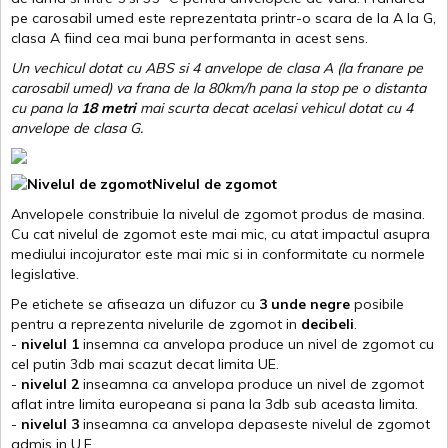
pe carosabil umed este reprezentata printr-o scara de la A la G,
clasa A fiind cea mai buna performanta in acest sens.
Un vechicul dotat cu ABS si 4 anvelope de clasa A (la franare pe
carosabil umed) va frana de la 80km/h pana la stop pe o distanta
cu pana la
18 metri
mai scurta decat acelasi vehicul dotat cu 4
anvelope de clasa G
.
Nivelul de zgomot
Anvelopele constribuie la nivelul de zgomot produs de masina.
Cu cat nivelul de zgomot este mai mic, cu atat impactul asupra
mediului incojurator este mai mic si in conformitate cu normele
legislative.
Pe etichete se afiseaza un difuzor cu
3 unde negre
posibile
pentru a reprezenta nivelurile de zgomot in
decibeli
.
-
nivelul 1
insemna ca anvelopa produce un nivel de zgomot cu
cel putin 3db mai scazut decat limita UE.
-
nivelul 2
inseamna ca anvelopa produce un nivel de zgomot
aflat intre limita europeana si pana la 3db sub aceasta limita.
-
nivelul 3
inseamna ca anvelopa depaseste nivelul de zgomot
admis in U.E.