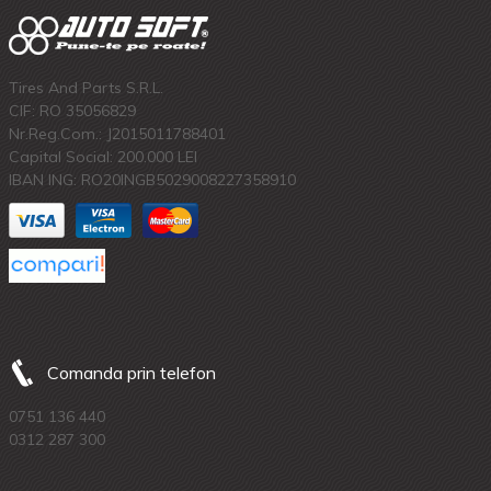
Tires And Parts S.R.L.
CIF: RO 35056829
Nr.Reg.Com.: J2015011788401
Capital Social: 200.000 LEI
IBAN ING: RO20INGB5029008227358910
Comanda prin telefon
0751 136 440
0312 287 300