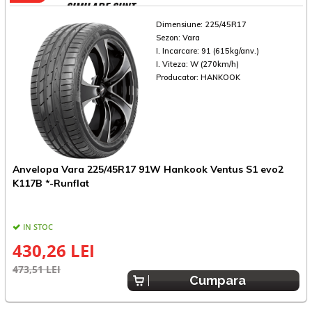
SIMILARE SUNT
Dimensiune:
225/45R17
Sezon:
Vara
I. Incarcare:
91 (615kg/anv.)
I. Viteza:
W (270km/h)
Producator:
HANKOOK
Anvelopa Vara 225/45R17 91W Hankook Ventus S1 evo2
A
K117B *-Runflat
IN STOC
430,26 LEI
473,51 LEI
4
Cumpara