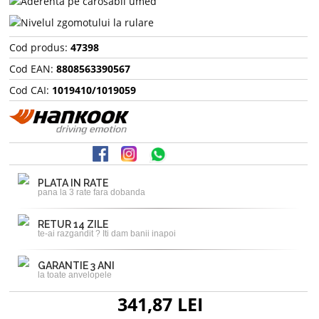
Cod produs:
47398
Cod EAN:
8808563390567
Cod CAI:
1019410/1019059
PLATA IN RATE
pana la 3 rate fara dobanda
RETUR 14 ZILE
te-ai razgandit ? Iti dam banii inapoi
GARANTIE 3 ANI
la toate anvelopele
341,87 LEI