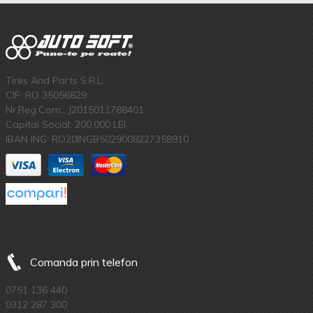
Tires And Parts S.R.L.
CIF: RO 35056829
Nr.Reg.Com.: J2015011788401
Capital Social: 200.000 LEI
IBAN ING: RO20INGB5029008227358910
Comanda prin telefon
0751 136 440
0312 287 300