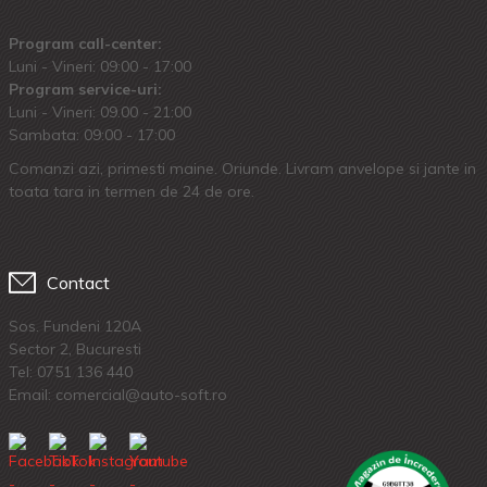
Program call-center:
Luni - Vineri: 09:00 - 17:00
Program service-uri:
Luni - Vineri: 09.00 - 21:00
Sambata: 09:00 - 17:00
Comanzi azi, primesti maine. Oriunde. Livram anvelope si jante in
toata tara in termen de 24 de ore.
Contact
Sos. Fundeni 120A
Sector 2, Bucuresti
Tel:
0751 136 440
Email: comercial@auto-soft.ro