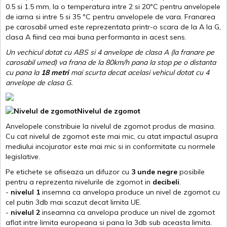
0.5 si 1.5 mm, la o temperatura intre 2 si 20ºC pentru anvelopele
de iarna si intre 5 si 35 ºC pentru anvelopele de vara. Franarea
pe carosabil umed este reprezentata printr-o scara de la A la G,
clasa A fiind cea mai buna performanta in acest sens.
Un vechicul dotat cu ABS si 4 anvelope de clasa A (la franare pe
carosabil umed) va frana de la 80km/h pana la stop pe o distanta
cu pana la
18 metri
mai scurta decat acelasi vehicul dotat cu 4
anvelope de clasa G
.
Nivelul de zgomot
Anvelopele constribuie la nivelul de zgomot produs de masina.
Cu cat nivelul de zgomot este mai mic, cu atat impactul asupra
mediului incojurator este mai mic si in conformitate cu normele
legislative.
Pe etichete se afiseaza un difuzor cu
3 unde negre
posibile
pentru a reprezenta nivelurile de zgomot in
decibeli
.
-
nivelul 1
insemna ca anvelopa produce un nivel de zgomot cu
cel putin 3db mai scazut decat limita UE.
-
nivelul 2
inseamna ca anvelopa produce un nivel de zgomot
aflat intre limita europeana si pana la 3db sub aceasta limita.