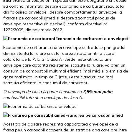
Etichetarea anvelopelor in spatiul U.E. este obligatorie si trebuie
sa contina informatii despre economia de carburant rezultata
din folosirea anvelopei, despre comportamentul anvelopei la
franare pe carosabil umed si despre zgomotul produs de
anvelopa respectiva (in decibeli), conform directivei nr.
1222/2009, din noiembrie 2012.
Economia de carburant a anvelopei
Economia de carburant a unei anvelope se traduce prin gradul
de rezistenta la rulare si este reprezentata printr-o scara
colorata, de la A la G. Clasa A (verde) este atribuita unei
anvelope care datorita rezistentei scazute la rulare, va oferi un
consum de combustibil mult mai eficient (mai mic) si o emisia de
gaze mai mica, in timp ce G (rosu) este clasa cu cea mai
scazuta eficienta la consumul de carburant.
O anvelopa de clasa A poate consuma cu
7,5% mai putin
combustibil fata de o anvelopa de clasa G.
Franarea pe carosabil umed
Acest tip de clasare reprezinta capacitatea anvelopei de a
frana pe un carosabil acoperit de un strat de apa care are intre