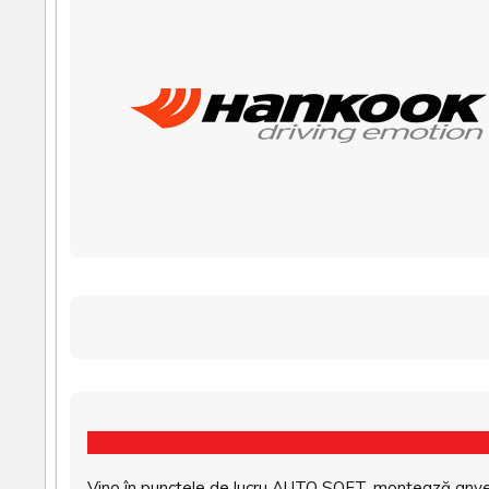
Vino în punctele de lucru AUTO SOFT, montează anvel