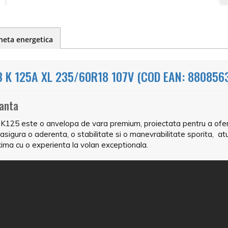
heta energetica
 K 125A XL 235/60R18 107V (COD EAN: 880856
ranta
K125 este o anvelopa de vara premium, proiectata pentru a oferi 
u asigura o aderenta, o stabilitate si o manevrabilitate sporita, 
ma cu o experienta la volan exceptionala.