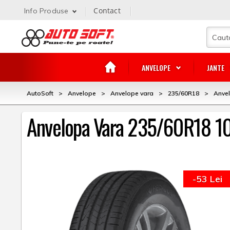
Contact
Info Produse
ANVELOPE
JANTE
AutoSoft
>
Anvelope
>
Anvelope vara
>
235/60R18
>
Anve
Anvelopa Vara 235/60R18 1
-53 Lei