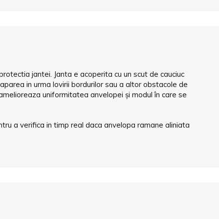
rotectia jantei. Janta e acoperita cu un scut de cauciuc
 aparea in urma lovirii bordurilor sau a altor obstacole de
on amelioreaza uniformitatea anvelopei și modul în care se
ntru a verifica in timp real daca anvelopa ramane aliniata