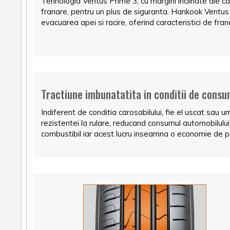
Tehnologia Ventus Prime 3, cu margini inclinate ale ca
franare, pentru un plus de siguranta. Hankook Ventus
evacuarea apei si racire, oferind caracteristici de fr
Tractiune imbunatatita in conditii de cons
Indiferent de conditia carosabilului, fie el uscat sau 
rezistentei la rulare, reducand consumul automobil
combustibil iar acest lucru inseamna o economie de pa