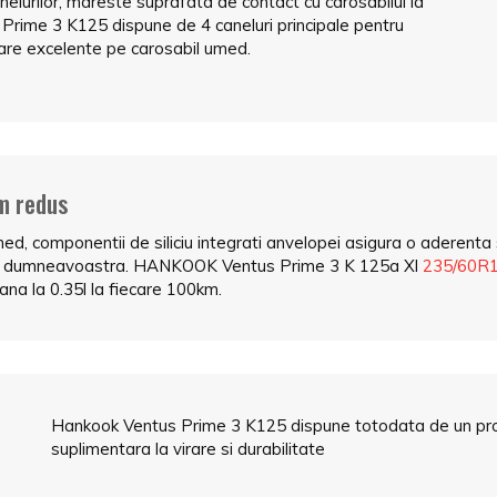
nelurilor, mareste suprafata de contact cu carosabilul la
 Prime 3 K125 dispune de 4 caneluri principale pentru
anare excelente pe carosabil umed.
um redus
umed, componentii de siliciu integrati anvelopei asigura o aderenta
ului dumneavoastra. HANKOOK Ventus Prime 3 K 125a Xl
235/60R
na la 0.35l la fiecare 100km.
Hankook Ventus Prime 3 K125 dispune totodata de un profil c
suplimentara la virare si durabilitate