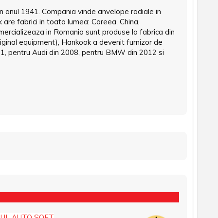
n anul 1941. Compania vinde anvelope radiale in
 are fabrici in toata lumea: Coreea, China,
mercializeaza in Romania sunt produse la fabrica din
iginal equipment), Hankook a devenit furnizor de
91, pentru Audi din 2008, pentru BMW din 2012 si
UL AUTO SOFT