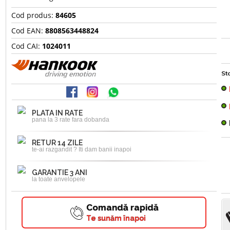
Cod produs:
84605
Cod EAN:
8808563448824
Cod CAI:
1024011
Sto
PLATA IN RATE
pana la 3 rate fara dobanda
RETUR 14 ZILE
te-ai razgandit ? Iti dam banii inapoi
GARANTIE 3 ANI
la toate anvelopele
Comandă rapidă
Te sunăm înapoi