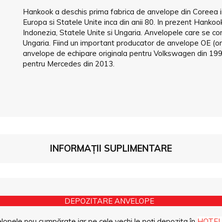
Hankook a deschis prima fabrica de anvelope din Coreea i
Europa si Statele Unite inca din anii 80. In prezent Hankook
Indonezia, Statele Unite si Ungaria. Anvelopele care se co
Ungaria. Fiind un important producator de anvelope OE (or
anvelope de echipare originala pentru Volkswagen din 19
pentru Mercedes din 2013.
INFORMAȚII SUPLIMENTARE
DEPOZITARE ANVELOPE
opele nou cumpărate iar pe cele vechi le poți depozita în
HOTEL