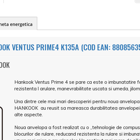
heta energetica
OK VENTUS PRIME4 K135A (COD EAN: 8808563
KOOK
Hankook Ventus Prime 4 se pare ca este o imbunatatire fa
rezistenta l arulare, manevrabilitate uscata si umeda, jilome
Una dintre cele mai mari descoperiri pentru noua anvelopa 
HANKOOK au reusit sa mareasca durabilitatea anvelopei 
alte aspecte.
Noua anvelopa a fost realizat cu o „tehnologie de compus cu
blocurilor de rulare, reducand rezistenta la rulare si imbun