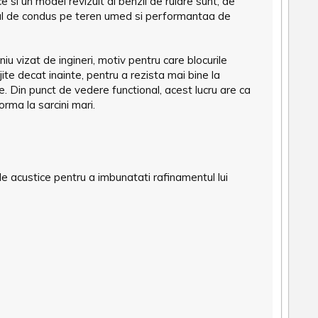
 si un model revizuit al benzii de rulare sunt, de
l de condus pe teren umed si performantaa de
u vizat de ingineri, motiv pentru care blocurile
jite decat inainte, pentru a rezista mai bine la
ele. Din punct de vedere functional, acest lucru are ca
rma la sarcini mari.
ele acustice pentru a imbunatati rafinamentul lui