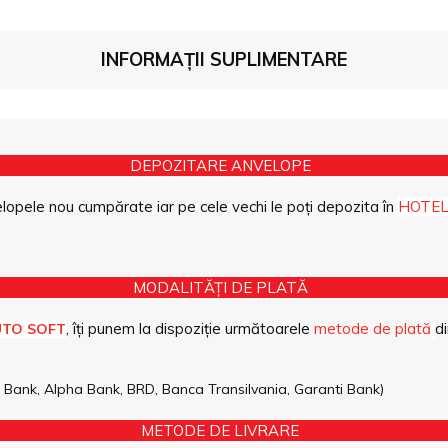
INFORMAȚII SUPLIMENTARE
DEPOZITARE ANVELOPE
opele nou cumpărate iar pe cele vechi le poți depozita în
HOTEL
MODALITĂȚI DE PLATĂ
, îți punem la dispoziție următoarele
metode de plată
di
UTO SOFT
pe Bank, Alpha Bank, BRD, Banca Transilvania, Garanti Bank)
METODE DE LIVRARE