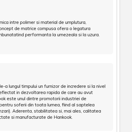
imica intre polimer si material de umplutura,
 concept de matrice compusa ofera o legatura
 imbunatatind performanta la umezeala si la uzura.
 lungul timpului un furnizor de incredere si la nivel
 reflectat in dezvoltarea rapida de care au avut
k este unul dintre promotorii industriei de
 pentru soferii din toata lumea, fiind al saptelea
ri). Aderenta, stabilitatea si, mai ales, calitatea
iectate si manufacturate de Hankook.