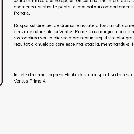
uzura mai mica a anvelopelor. Un continut mai mare de silice
asemenea, sustinute pentru a imbunatatii comportamentu
franare.
Raspunsul directiei pe drumurile uscate a fost un alt domeni
benzii de rulare ale lui Ventus Prime 4 au margini mai rotun
rostogolirea sau la plierea marginilor in timpul virajelor gr
rezultat o anvelopa care este mai stabila, mentinandu-si fo
In cele din urma, inginerii Hankook s-au inspirat si din test
Ventus Prime 4.