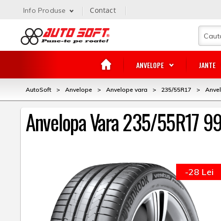
Contact
Info Produse
ANVELOPE
JANTE
AutoSoft
>
Anvelope
>
Anvelope vara
>
235/55R17
>
Anve
Anvelopa Vara 235/55R17 9
-28 Lei