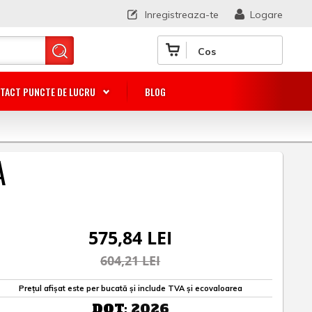
Inregistreaza-te
Logare
Cos
TACT PUNCTE DE LUCRU
BLOG
A
575,84 LEI
604,21 LEI
Prețul afișat este per bucată și include TVA și ecovaloarea
DOT:
2026