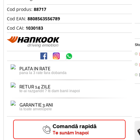
Cod produs:
88717
Cod EAN:
8808563556789
Cod CAI:
1030183
Sto
PLATA IN RATE
pana la 3 rate fara dobanda
RETUR 14 ZILE
te-ai razgandit ? Iti dam banii inapoi
GARANTIE 3 ANI
la toate anvelopele
Comandă rapidă
Te sunăm înapoi