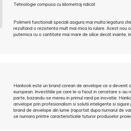
Tehnologie compusa cu kilometraj ridicat
Polimerii functionali speciali asigura mai multa legatura ch
rezultand o rezistenta mult mai mica la rulare. Acest nou
puternica cu o cantitate mai mare de silice decat inainte,
Hankook este un brand corean de anvelope ce a devenit de-a
european. Investitiile pe care le-a facut in cercetare s-au
parte, bazandu-se mereu in primul rand pe inovatie. Hankoo
anvelope prin profesionalism si solutii inteligente si sigure
brand de anvelope din lume (raportat dupa numarul de vanza
se numara printre caracteristicele tuturor produselor pro