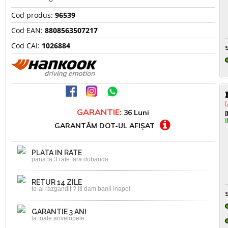
Cod produs:
96539
Cod EAN:
8808563507217
Cod CAI:
1026884
S
(
GARANTIE:
36 Luni
D
I
GARANTĂM DOT-UL AFIȘAT
PLATA IN RATE
pana la 3 rate fara dobanda
RETUR 14 ZILE
te-ai razgandit ? Iti dam banii inapoi
S
GARANTIE 3 ANI
la toate anvelopele