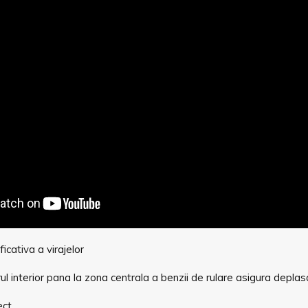
icativa a virajelor
rul interior pana la zona centrala a benzii de rulare asigura depl
ect