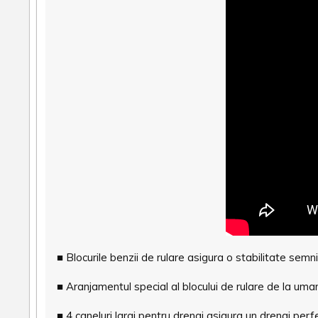
■ Blocurile benzii de rulare asigura o stabilitate semnif
■ Aranjamentul special al blocului de rulare de la uma
■ 4 caneluri largi pentru drenaj asigura un drenaj perf