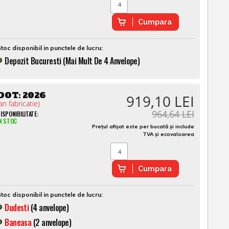
Cumpara
toc disponibil in punctele de lucru:
Depozit Bucuresti (mai Mult De 4 Anvelope)
DOT:
2026
919,10 LEI
an fabricatie)
964,64 LEI
ISPONIBILITATE:
N STOC
Prețul afișat este per bucată și include
TVA și ecovaloarea
Cumpara
toc disponibil in punctele de lucru:
Dudesti
(4 anvelope)
Baneasa
(2 anvelope)