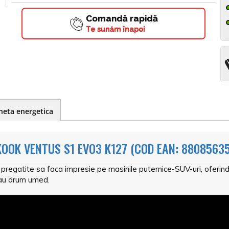
Comandă rapidă
Te sunăm înapoi
heta energetica
OOK VENTUS S1 EVO3 K127 (COD EAN: 88085635
egatite sa faca impresie pe masinile puternice-SUV-uri, oferindu-l
 sau drum umed.