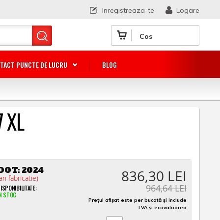
Inregistreaza-te
Logare
Cos
TACT PUNCTE DE LUCRU
BLOG
7 XL
DOT:
2024
836,30 LEI
an fabricatie)
964,64 LEI
ISPONIBILITATE:
N STOC
Prețul afișat este per bucată și include
TVA și ecovaloarea