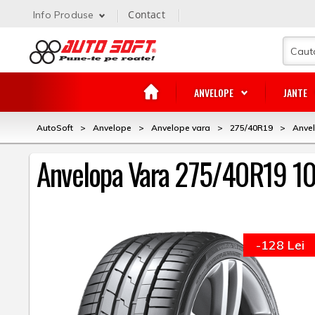
Contact
Info Produse
ANVELOPE
JANTE
AutoSoft
>
Anvelope
>
Anvelope vara
>
275/40R19
>
Anve
Anvelopa Vara 275/40R19 10
-128 Lei