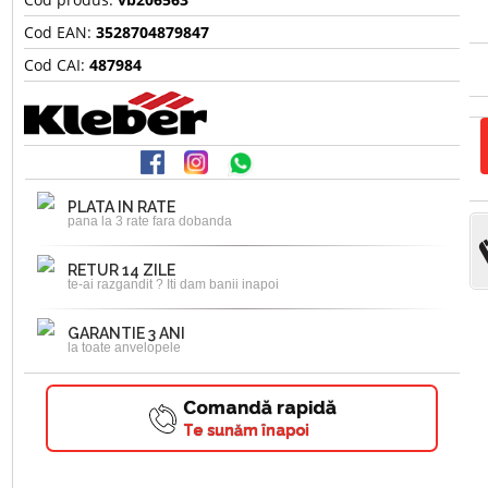
Cod EAN:
3528704879847
Cod CAI:
487984
PLATA IN RATE
pana la 3 rate fara dobanda
RETUR 14 ZILE
te-ai razgandit ? Iti dam banii inapoi
GARANTIE 3 ANI
la toate anvelopele
Comandă rapidă
Te sunăm înapoi