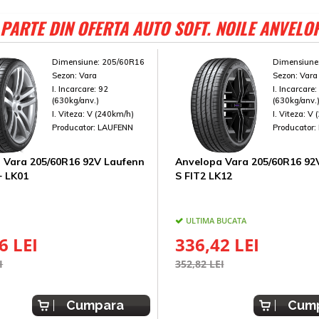
PARTE DIN OFERTA AUTO SOFT. NOILE ANVELO
Dimensiune:
205/60R16
Dimensiune
Sezon:
Vara
Sezon:
Vara
I. Incarcare:
92
I. Incarcare
(630kg/anv.)
(630kg/anv.
I. Viteza:
V (240km/h)
I. Viteza:
V 
Producator:
LAUFENN
Producator:
 Vara 205/60R16 92V Laufenn
Anvelopa Vara 205/60R16 92
+ LK01
S FIT2 LK12
ULTIMA BUCATA
6 LEI
336,42 LEI
I
352,82 LEI
Cumpara
Cum