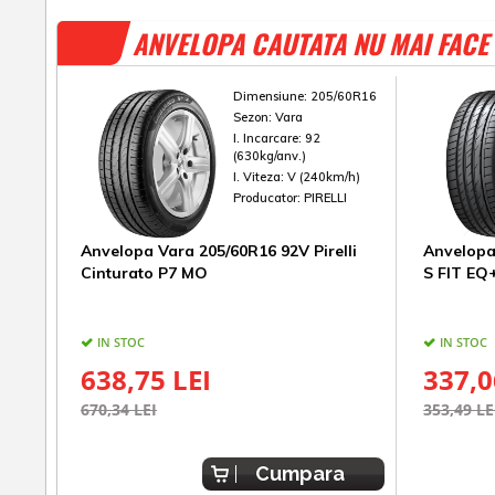
ANVELOPA CAUTATA NU MAI FACE 
Dimensiune:
205/60R16
Sezon:
Vara
I. Incarcare:
92
(630kg/anv.)
I. Viteza:
V (240km/h)
Producator:
PIRELLI
Anvelopa Vara 205/60R16 92V Pirelli
Anvelopa
Cinturato P7 MO
S FIT EQ
IN STOC
IN STOC
638,75 LEI
337,0
670,34 LEI
353,49 LE
Cumpara