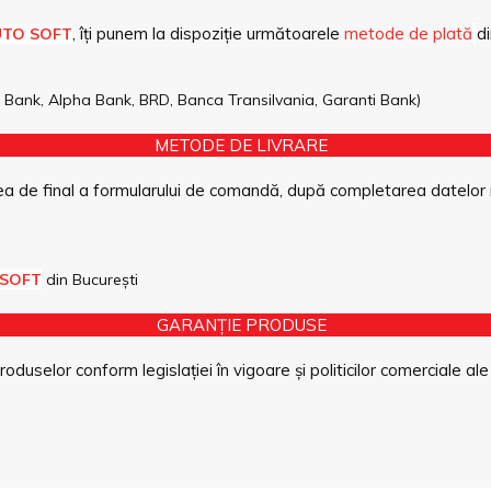
, îți punem la dispoziție următoarele
metode de plată
di
UTO SOFT
pe Bank, Alpha Bank, BRD, Banca Transilvania, Garanti Bank)
METODE DE LIVRARE
a de final a formularului de comandă, după completarea datelor 
 SOFT
din București
GARANȚIE PRODUSE
duselor conform legislației în vigoare și politicilor comerciale ale