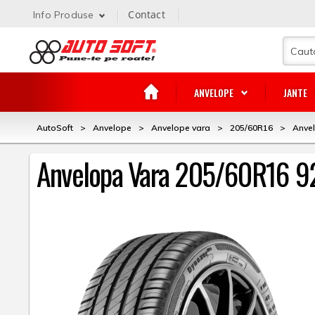
Contact
Info Produse
ANVELOPE
JANTE
AutoSoft
>
Anvelope
>
Anvelope vara
>
205/60R16
>
Anvel
Anvelopa Vara 205/60R16 9