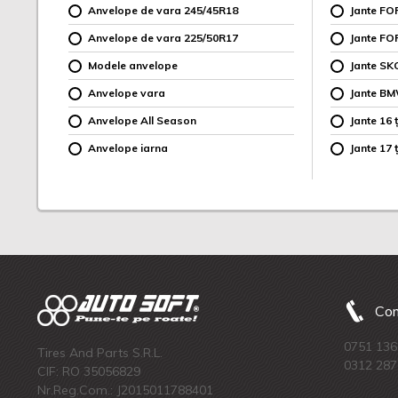
Anvelope de vara 245/45R18
Jante F
Anvelope de vara 225/50R17
Jante FO
Modele anvelope
Jante SK
Anvelope vara
Jante B
Anvelope All Season
Jante 16 ț
Anvelope iarna
Jante 17 ț
Com
0751 136
Tires And Parts S.R.L.
0312 287
CIF: RO 35056829
Nr.Reg.Com.: J2015011788401