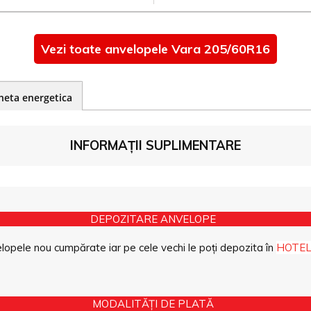
Vezi toate anvelopele Vara 205/60R16
heta energetica
INFORMAȚII SUPLIMENTARE
DEPOZITARE ANVELOPE
opele nou cumpărate iar pe cele vechi le poți depozita în
HOTEL
MODALITĂȚI DE PLATĂ