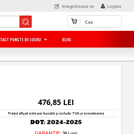
Inregistreaza-te
Logare
Cos
TACT PUNCTE DE LUCRU
BLOG
476,85 LEI
Prețul afișat este per bucată și include TVA și ecovaloarea
DOT:
2024-2025
GARANTIE:
36 Luni