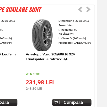
PE SIMILARE SUNT
:
205/60R16
Dimensiune:
205/60R16
Sezon:
Vara
:
92
I. Incarcare:
92
)
(630kg/anv.)
(240km/h)
I. Viteza:
V (240km/h)
LAUFENN
Producator:
LANDSPIDER
V Laufenn
Anvelopa Vara 205/60R16 92V
Anve
Landspider Eurotraxx H/P
Cint
IN STOC
IN
231,98 LEI
81
243,30 LEI
900,
para
Cumpara