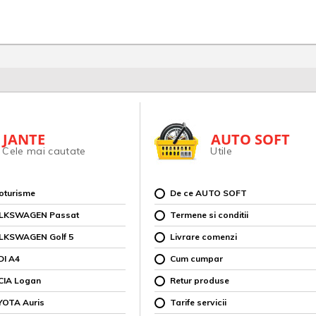
JANTE
AUTO SOFT
Cele mai cautate
Utile
toturisme
De ce AUTO SOFT
OLKSWAGEN Passat
Termene si conditii
OLKSWAGEN Golf 5
Livrare comenzi
DI A4
Cum cumpar
CIA Logan
Retur produse
YOTA Auris
Tarife servicii