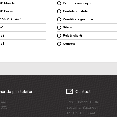
ORD Mondeo
Promotii anvelope
RD Focus
Confidentialitate
ODA Octavia 1
Conditii de garantie
MW
Sitemap
oli
Relatii clienti
oli
Contact
anda prin telefon
Contact
 440
Sos. Fundeni 120A
 300
Sector 2, Bucuresti
Tel:
0751 136 440