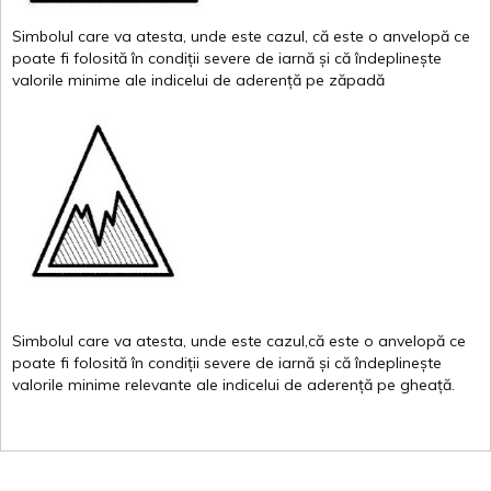
Simbolul
care
va
atesta
,
unde
este
cazul
,
că
este
o
anvelopă
ce
poate
fi
folosită
în
condiții
severe de
iarnă
și
că
îndeplinește
valor
i
le
minime
ale
indicelui
de
aderență
pe
zăpadă
Simbolul
care
va
atesta
,
unde
este
cazul,că
este
o
anvelopă
ce
poate
fi
folosită
în
condiții
severe de
iarnă
și
că
îndeplinește
valorile
minime
relevante
ale
indicelui
de
aderență
pe
gheață
.