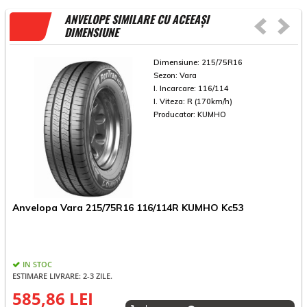
ANVELOPE SIMILARE CU ACEEAȘI
DIMENSIUNE
Dimensiune:
215/75R16
Sezon:
Vara
I. Incarcare:
116/114
I. Viteza:
R (170km/h)
Producator:
KUMHO
A
Anvelopa Vara 215/75R16 116/114R KUMHO Kc53
C
IN STOC
ESTIMARE LIVRARE: 2-3 ZILE.
585,86 LEI
9