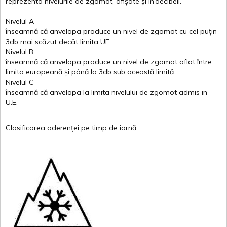
reprezenta
nivelurile
de
zgomot
,
afișate
și
în
decibeli
.
Nivelul
A
înseamnă
că
anvelopa
produce un
nivel
de
zgomot
cu
cel
puțin
3db
mai
scăzut
decât
limita
UE.
Nivelul
B
înseamnă
că
anvelopa
produce un
nivel
de
zgomot
aflat
între
limita
europeană
și
până
la 3db sub
această
limită
.
Nivelul
C
înseamnă
că
anvelopa
la
limita
nivelului
de
zgomot
admis in
U.E.
Clasificarea
aderenței
pe
timp
de
iarnă
: