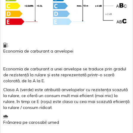
Economia de carburant
a
anvelopei
Economia de carburant a
unei
anvelope
se traduce
prin
gradul
de
rezistență
la
rulare
și
este
reprezentată
printr
-o
scară
colorată
, de la
A
la
E
.
Clasa
A
(
verde
)
este
atribuită
anvelopelor
cu
rezistența
scazută
la
rulare
,
ce
oferă
un
consum
mult
mai
eficient
(
mai
mic) la
rulare
,
în
timp
ce
E
(
roșu
)
este
clasa
cu
cea
mai
scazută
eficiență
la
rulare
/
consum
ridicat
.
Frânarea
pe
carosabil
umed