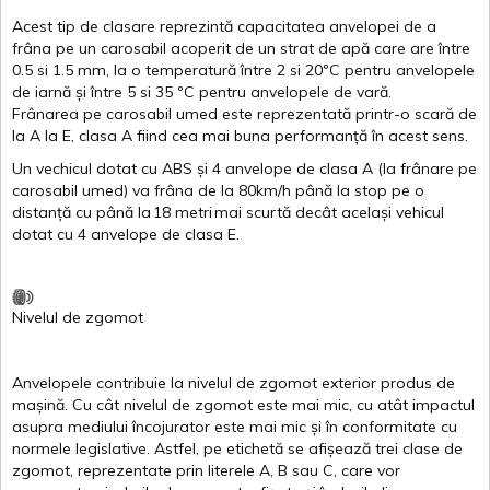
Acest
tip de
clasare
reprezintă
capacitatea
anvelopei
de a
frâna
pe un
carosabil
acoperit
de un
strat
de
apă
care are
între
0.5
si
1.5 mm, la o
temperatură
între
2
si
20ºC
pentru
anvelopele
de
iarnă
și
între
5
si
35 ºC
pentru
anvelopele
de
vară
.
Frânarea
pe
carosabil
umed
este
reprezentată
printr
-o
scară
de
la
A
la
E
,
clasa
A
fiind
cea
mai
buna
performanță
în
acest
sens.
Un
vechicul
dotat
cu ABS
și
4
anvelope
de
clasa
A
(la
frânare
pe
carosabil
umed
)
va
frâna
de la 80km/h
până
la stop pe o
distanță
cu
până
la
18
metri
mai
scurtă
decât
același
vehicul
dotat
cu 4
anvelope
de
clasa
E
.
Nivelul
de
zgomot
Anvelopele
contribuie
la
nivelul
de
zgomot
exterior
produs
de
mașină
. Cu
cât
nivelul
de
zgomot
este
mai
mic, cu
atât
impactul
asupra
mediului
încojurator
este
mai
mic
și
în
conformitate
cu
normele
legislative.
Astfel
, pe
etichetă
se
afișează
trei
clase
de
zgomot
,
reprezentate
prin
literele
A
,
B
sau
C
, care
vor