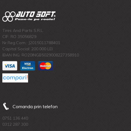
Tires And Parts S.R.L.
CIF: RO 35056829
Nr.Reg.Com.: J2015011788401
Capital Social: 200.000 LEI
IBAN ING: RO20INGB5029008227358910
Comanda prin telefon
0751 136 440
0312 287 300