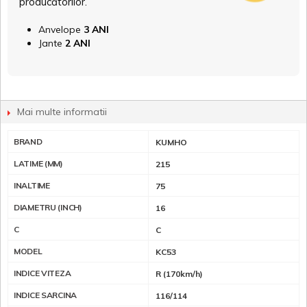
producătorilor.
Anvelope
3 ANI
Jante
2 ANI
Mai multe informatii
BRAND
KUMHO
LATIME (MM)
215
INALTIME
75
DIAMETRU (INCH)
16
C
C
MODEL
KC53
INDICE VITEZA
R (170km/h)
INDICE SARCINA
116/114