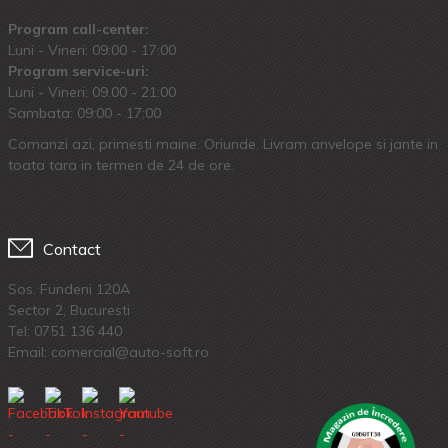
Program call-center:
Luni - Vineri: 09:00 - 17:00
Program service-uri:
Luni - Vineri: 09.00 - 21:00
Sambata: 09:00 - 17:00
Comanzi azi, primesti maine. Oriunde. Livram anvelope si jante in
toata tara in termen de 24 de ore.
Contact
Sos. Fundeni 120A
Sector 2, Bucuresti
Tel:
0751 136 440
Email: comercial@auto-soft.ro