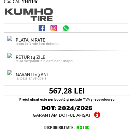
Cod CAI:
116114r
PLATA IN RATE
pana la 3 rate fara dobanda
RETUR 14 ZILE
te-ai razgandit ? Iti dam banii inapoi
GARANTIE 3 ANI
la toate anvelopele
567,28 LEI
Prețul afișat este per bucată și include TVA și ecovaloarea
DOT:
2024/2025
GARANTĂM DOT-UL AFIȘAT
DISPONIBILITATE:
IN STOC