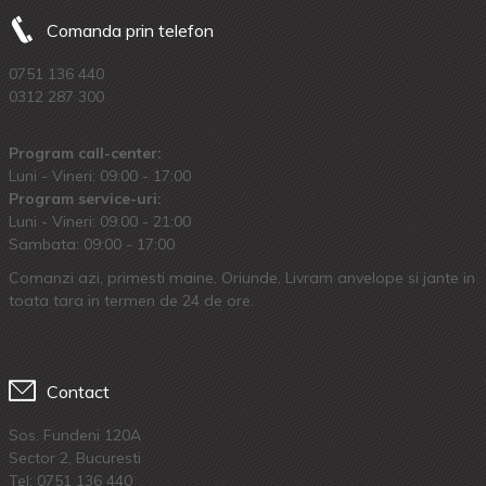
Comanda prin telefon
0751 136 440
0312 287 300
Program call-center:
Luni - Vineri: 09:00 - 17:00
Program service-uri:
Luni - Vineri: 09.00 - 21:00
Sambata: 09:00 - 17:00
Comanzi azi, primesti maine. Oriunde. Livram anvelope si jante in
toata tara in termen de 24 de ore.
Contact
Sos. Fundeni 120A
Sector 2, Bucuresti
Tel:
0751 136 440