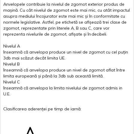
Anvelopele
contribuie
la
nivelul
de
zgomot
exterior
produs
de
mașină
. Cu
cât
nivelul
de
zgomot
este
mai
mic, cu
atât
impactul
asupra
mediului
încojurator
este
mai
mic
și
în
conformitate
cu
normele
legislative.
Astfel
, pe
etichetă
se
afișează
trei
clase
de
zgomot
,
reprezentate
prin
literele
A
,
B
sau
C
, care
vor
reprezenta
nivelurile
de
zgomot
,
afișate
și
în
decibeli
.
Nivelul
A
înseamnă
că
anvelopa
produce un
nivel
de
zgomot
cu
cel
puțin
3db
mai
scăzut
decât
limita
UE.
Nivelul
B
înseamnă
că
anvelopa
produce un
nivel
de
zgomot
aflat
între
limita
europeană
și
până
la 3db sub
această
limită
.
Nivelul
C
înseamnă
că
anvelopa
la
limita
nivelului
de
zgomot
admis in
U.E.
Clasificarea
aderenței
pe
timp
de
iarnă
: