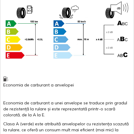
Economia de carburant
a
anvelopei
Economia de carburant a
unei
anvelope
se traduce
prin
gradul
de
rezistență
la
rulare
și
este
reprezentată
printr
-o
scară
colorată
, de la
A
la
E
.
Clasa
A
(
verde
)
este
atribuită
anvelopelor
cu
rezistența
scazută
la
rulare
,
ce
oferă
un
consum
mult
mai
eficient
(
mai
mic) la