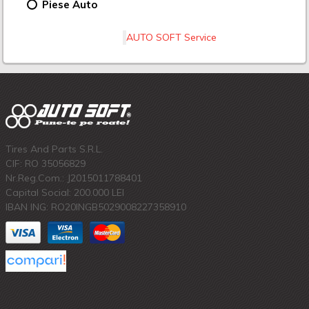
Piese Auto
AUTO SOFT Service
Tires And Parts S.R.L.
CIF: RO 35056829
Nr.Reg.Com.: J2015011788401
Capital Social: 200.000 LEI
IBAN ING: RO20INGB5029008227358910