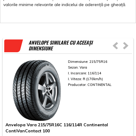
valorile
minime
relevante
ale
indicelui
de
aderență
pe
gheață
.
ANVELOPE SIMILARE CU ACEEAȘI
DIMENSIUNE
Dimensiune:
215/75R16
Sezon:
Vara
I. Incarcare:
116/114
I. Viteza:
R (170km/h)
Producator:
CONTINENTAL
Anvelopa Vara 215/75R16C 116/114R Continental
A
ContiVanContact 100