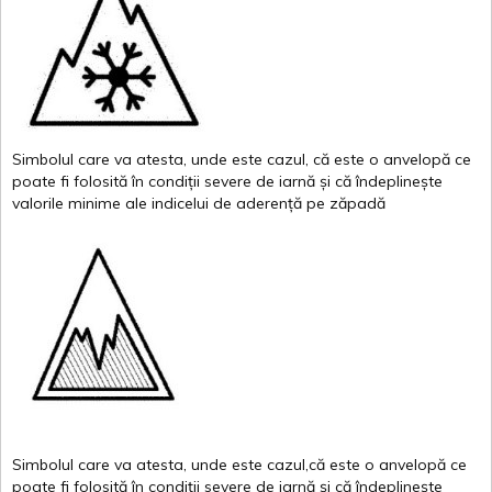
Simbolul
care
va
atesta
,
unde
este
cazul
,
că
este
o
anvelopă
ce
poate
fi
folosită
în
condiții
severe de
iarnă
și
că
îndeplinește
valor
i
le
minime
ale
indicelui
de
aderență
pe
zăpadă
Simbolul
care
va
atesta
,
unde
este
cazul,că
este
o
anvelopă
ce
poate
fi
folosită
în
condiții
severe de
iarnă
și
că
îndeplinește