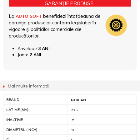
GARANȚIE PRODUSE
La
beneficiezi întotdeauna de
AUTO SOFT
garanția produselor conform legislației în
vigoare și politicilor comerciale ale
producătorilor.
Anvelope
3 ANI
Jante
2 ANI
Mai multe informatii
BRAND
NOKIAN
LATIME (MM)
215
INALTIME
75
DIAMETRU (INCH)
16
C
C