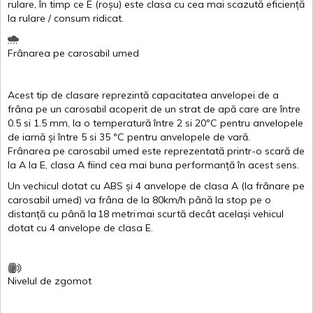
rulare
,
în
timp
ce
E
(
roșu
)
este
clasa
cu
cea
mai
scazută
eficiență
la
rulare
/
consum
ridicat
.
Frânarea
pe
carosabil
umed
Acest
tip de
clasare
reprezintă
capacitatea
anvelopei
de a
frâna
pe un
carosabil
acoperit
de un
strat
de
apă
care are
între
0.5
si
1.5 mm, la o
temperatură
între
2
si
20ºC
pentru
anvelopele
de
iarnă
și
între
5
si
35 ºC
pentru
anvelopele
de
vară
.
Frânarea
pe
carosabil
umed
este
reprezentată
printr
-o
scară
de
la
A
la
E
,
clasa
A
fiind
cea
mai
buna
performanță
în
acest
sens.
Un
vechicul
dotat
cu ABS
și
4
anvelope
de
clasa
A
(la
frânare
pe
carosabil
umed
)
va
frâna
de la 80km/h
până
la stop pe o
distanță
cu
până
la
18
metri
mai
scurtă
decât
același
vehicul
dotat
cu 4
anvelope
de
clasa
E
.
Nivelul
de
zgomot