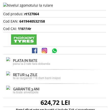
Cod produs:
rt127064
Cod EAN:
6419440532158
Cod CAI:
116114r
PLATA IN RATE
pana la 3 rate fara dobanda
RETUR 14 ZILE
te-ai razgandit ? Iti dam banii inapoi
GARANTIE 3 ANI
la toate anvelopele
624,72 LEI
Prețul afișat este per bucată și include TVA și ecovaloarea