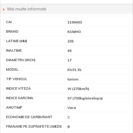
Mai multe informatii
CAI
2190403
BRAND
KUMHO
LATIME (MM)
235
INALTIME
45
DIAMETRU (INCH)
17
MODEL
KU31 XL
TIP VEHICUL
turism
INDICE VITEZA
W (270km/h)
INDICE SARCINA
97 (730kg/anvelopa)
ANOTIMP
Vara
ECONOMIE DE CARBURANT
C
FRANARE PE SUPRAFETE UMEDE
B