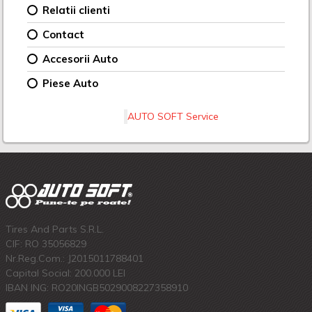
Relatii clienti
Contact
Accesorii Auto
Piese Auto
AUTO SOFT Service
Tires And Parts S.R.L.
CIF: RO 35056829
Nr.Reg.Com.: J2015011788401
Capital Social: 200.000 LEI
IBAN ING: RO20INGB5029008227358910