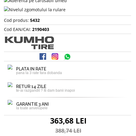
Cod produs:
5432
Cod EAN/CAI:
2190403
PLATA IN RATE
pana la 3 rate fara dobanda
RETUR 14 ZILE
te-ai razgandit ? Iti dam banii inapoi
GARANTIE 3 ANI
la toate anvelopele
363,68 LEI
388,74 LEI