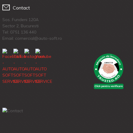
Contact
Sos. Fundeni 120A
Sector 2, Bucuresti
Tel:
0751 136 440
Email: comercial@auto-soft.ro