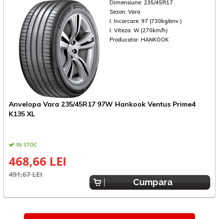
Dimensiune:
235/45R17
Sezon:
Vara
I. Incarcare:
97 (730kg/anv.)
I. Viteza:
W (270km/h)
Producator:
HANKOOK
Anvelopa Vara 235/45R17 97W Hankook Ventus Prime4
A
K135 XL
IN STOC
468,66 LEI
491,67 LEI
3
Cumpara