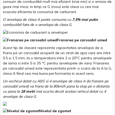
consum de combustibil mult mai eficient (mai mic) si o emisia de
gaze mai mica, in timp ce G (rosu) este clasa cu cea mai
scazuta eficienta la consumul de carburant.
O anvelopa de clasa A poate consuma cu
7,5% mai putin
combustibil fata de o anvelopa de clasa G.
Franarea pe carosabil umed
Acest tip de clasare reprezinta capacitatea anvelopei de a
frana pe un carosabil acoperit de un strat de apa care are intre
0.5 si 1.5 mm, la o temperatura intre 2 si 20ºC pentru anvelopele
de iarna si intre 5 si 35 ºC pentru anvelopele de vara. Franarea
pe carosabil umed este reprezentata printr-o scara de la A la G,
clasa A fiind cea mai buna performanta in acest sens.
Un vechicul dotat cu ABS si 4 anvelope de clasa A (la franare pe
carosabil umed) va frana de la 80km/h pana la stop pe o distanta
cu pana la
18 metri
mai scurta decat acelasi vehicul dotat cu 4
anvelope de clasa G
.
Nivelul de zgomot