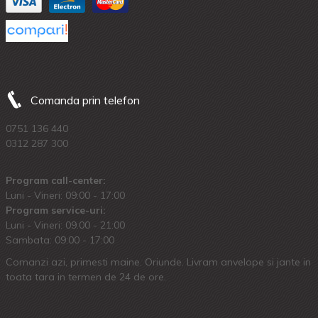
Comanda prin telefon
0751 136 440
0312 287 300
Program call-center:
Luni - Vineri: 09:00 - 17:00
Program service-uri:
Luni - Vineri: 09.00 - 21:00
Sambata: 09:00 - 17:00
Comanzi azi, primesti maine. Oriunde. Livram anvelope si jante in
toata tara in termen de 24 de ore.