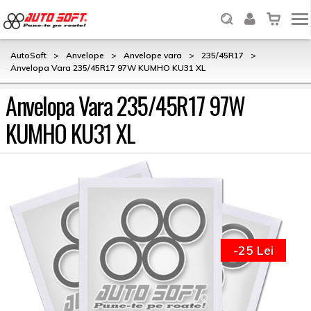
AutoSoft
>
Anvelope
>
Anvelope vara
>
235/45R17
>
Anvelopa Vara 235/45R17 97W KUMHO KU31 XL
Anvelopa Vara 235/45R17 97W
KUMHO KU31 XL
-25 Lei