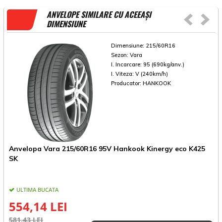
ANVELOPE SIMILARE CU ACEEAȘI
DIMENSIUNE
Dimensiune:
215/60R16
Sezon:
Vara
I. Incarcare:
95 (690kg/anv.)
I. Viteza:
V (240km/h)
Producator:
HANKOOK
Anvelopa Vara 215/60R16 95V Hankook Kinergy eco K425
A
SK
ULTIMA BUCATA
554,14 LEI
581,43 LEI
7