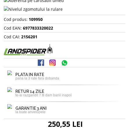
Cod produs:
109950
Cod EAN:
6977833320022
Cod CAI:
2156201
PLATA IN RATE
pana la 3 rate fara dobanda
RETUR 14 ZILE
te-ai razgandit ? Iti dam banii inapoi
GARANTIE 3 ANI
la toate anvelopele
250,55 LEI