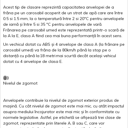
Acest
tip de
clasare
reprezintă
capacitatea
anvelopei
de a
frâna
pe un
carosabil
acoperit
de un
strat
de
apă
care are
între
0.5
si
1.5 mm, la o
temperatură
între
2
si
20ºC
pentru
anvelopele
de
iarnă
și
între
5
si
35 ºC
pentru
anvelopele
de
vară
.
Frânarea
pe
carosabil
umed
este
reprezentată
printr
-o
scară
de
la
A
la
E
,
clasa
A
fiind
cea
mai
buna
performanță
în
acest
sens.
Un
vechicul
dotat
cu ABS
și
4
anvelope
de
clasa
A
(la
frânare
pe
carosabil
umed
)
va
frâna
de la 80km/h
până
la stop pe o
distanță
cu
până
la
18
metri
mai
scurtă
decât
același
vehicul
dotat
cu 4
anvelope
de
clasa
E
.
Nivelul
de
zgomot
Anvelopele
contribuie
la
nivelul
de
zgomot
exterior
produs
de
mașină
. Cu
cât
nivelul
de
zgomot
este
mai
mic, cu
atât
impactul
asupra
mediului
încojurator
este
mai
mic
și
în
conformitate
cu
normele
legislative.
Astfel
, pe
etichetă
se
afișează
trei
clase
de
zgomot
,
reprezentate
prin
literele
A
,
B
sau
C
, care
vor