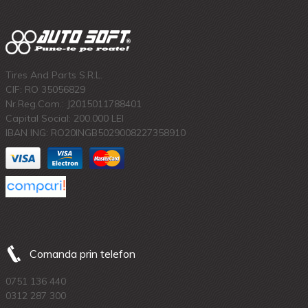
Tires And Parts S.R.L.
CIF: RO 35056829
Nr.Reg.Com.: J2015011788401
Capital Social: 200.000 LEI
IBAN ING: RO20INGB5029008227358910
Comanda prin telefon
0751 136 440
0312 287 300