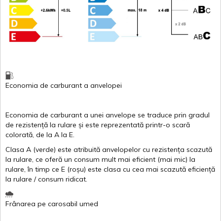
Economia de carburant
a
anvelopei
Economia de carburant a
unei
anvelope
se traduce
prin
gradul
de
rezistență
la
rulare
și
este
reprezentată
printr
-o
scară
colorată
, de la
A
la
E
.
Clasa
A
(
verde
)
este
atribuită
anvelopelor
cu
rezistența
scazută
la
rulare
,
ce
oferă
un
consum
mult
mai
eficient
(
mai
mic) la
rulare
,
în
timp
ce
E
(
roșu
)
este
clasa
cu
cea
mai
scazută
eficiență
la
rulare
/
consum
ridicat
.
Frânarea
pe
carosabil
umed