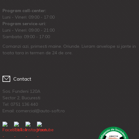
Program call-center:
Luni - Vineri: 09:00 - 17:00
Program service-uri:
Luni - Vineri: 09.00 - 21:00
Sambata: 09:00 - 17:00
Comanzi azi, primesti maine. Oriunde. Livram anvelope si jante in
toata tara in termen de 24 de ore.
Contact
Sos. Fundeni 120A
Sector 2, Bucuresti
Tel:
0751 136 440
Email: comercial@auto-soft.ro