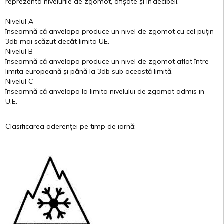
reprezenta
nivelurile
de
zgomot
,
afișate
și
în
decibeli
.
Nivelul
A
înseamnă
că
anvelopa
produce un
nivel
de
zgomot
cu
cel
puțin
3db
mai
scăzut
decât
limita
UE.
Nivelul
B
înseamnă
că
anvelopa
produce un
nivel
de
zgomot
aflat
între
limita
europeană
și
până
la 3db sub
această
limită
.
Nivelul
C
înseamnă
că
anvelopa
la
limita
nivelului
de
zgomot
admis in
U.E.
Clasificarea
aderenței
pe
timp
de
iarnă
: