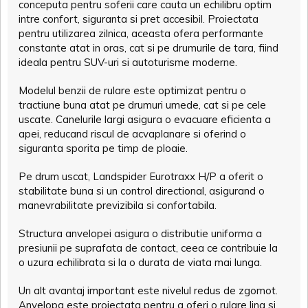
conceputa pentru soferii care cauta un echilibru optim
intre confort, siguranta si pret accesibil. Proiectata
pentru utilizarea zilnica, aceasta ofera performante
constante atat in oras, cat si pe drumurile de tara, fiind
ideala pentru SUV-uri si autoturisme moderne.
Modelul benzii de rulare este optimizat pentru o
tractiune buna atat pe drumuri umede, cat si pe cele
uscate. Canelurile largi asigura o evacuare eficienta a
apei, reducand riscul de acvaplanare si oferind o
siguranta sporita pe timp de ploaie.
Pe drum uscat, Landspider Eurotraxx H/P a oferit o
stabilitate buna si un control directional, asigurand o
manevrabilitate previzibila si confortabila.
Structura anvelopei asigura o distributie uniforma a
presiunii pe suprafata de contact, ceea ce contribuie la
o uzura echilibrata si la o durata de viata mai lunga.
Un alt avantaj important este nivelul redus de zgomot.
Anvelopa este proiectata pentru a oferi o rulare lina si