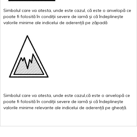
Simbolul
care
va
atesta
,
unde
este
cazul
,
că
este
o
anvelopă
ce
poate
fi
folosită
în
condiții
severe de
iarnă
și
că
îndeplinește
valor
i
le
minime
ale
indicelui
de
aderență
pe
zăpadă
Simbolul
care
va
atesta
,
unde
este
cazul,că
este
o
anvelopă
ce
poate
fi
folosită
în
condiții
severe de
iarnă
și
că
îndeplinește
valorile
minime
relevante
ale
indicelui
de
aderență
pe
gheață
.