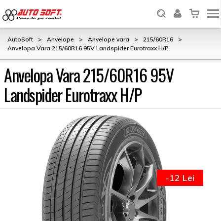
AutoSoft
>
Anvelope
>
Anvelope vara
>
215/60R16
>
Anvelopa Vara 215/60R16 95V Landspider Eurotraxx H/P
Anvelopa Vara 215/60R16 95V
Landspider Eurotraxx H/P
-12 Lei