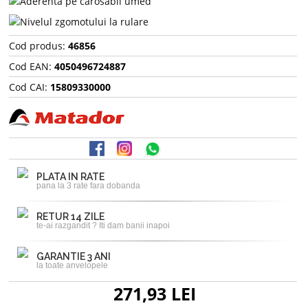
Cod produs:
46856
Cod EAN:
4050496724887
Cod CAI:
15809330000
PLATA IN RATE
pana la 3 rate fara dobanda
RETUR 14 ZILE
te-ai razgandit ? Iti dam banii inapoi
GARANTIE 3 ANI
la toate anvelopele
271,93 LEI