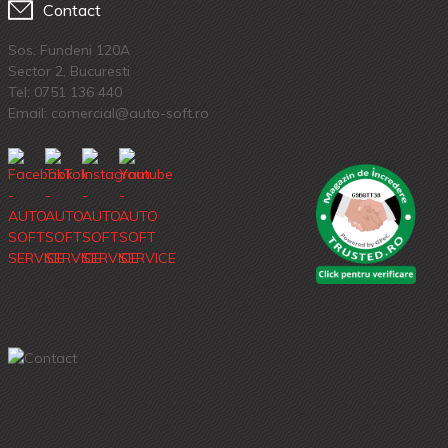
Contact
Sos. Fundeni 120A
Sector 2, Bucuresti
Tel:
0751 136 440
Email: comercial@auto-soft.ro