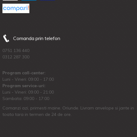
Comanda prin telefon
0751 136 440
0312 287 300
Program call-center:
Luni - Vineri: 09:00 - 17:00
Program service-uri:
Luni - Vineri: 09.00 - 21:00
Sambata: 09:00 - 17:00
Comanzi azi, primesti maine. Oriunde. Livram anvelope si jante in
toata tara in termen de 24 de ore.