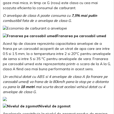
gaze mai mica, in timp ce G (rosu) este clasa cu cea mai
scazuta eficienta la consumul de carburant.
O anvelopa de clasa A poate consuma cu
7,5% mai putin
combustibil fata de o anvelopa de clasa G.
Franarea pe carosabil umed
Acest tip de clasare reprezinta capacitatea anvelopei de a
frana pe un carosabil acoperit de un strat de apa care are intre
0.5 si 1.5 mm, la o temperatura intre 2 si 20ºC pentru anvelopele
de iarna si intre 5 si 35 ºC pentru anvelopele de vara. Franarea
pe carosabil umed este reprezentata printr-o scara de la A la G,
clasa A fiind cea mai buna performanta in acest sens.
Un vechicul dotat cu ABS si 4 anvelope de clasa A (la franare pe
carosabil umed) va frana de la 80km/h pana la stop pe o distanta
cu pana la
18 metri
mai scurta decat acelasi vehicul dotat cu 4
anvelope de clasa G
.
Nivelul de zgomot
Anvelopele constribuie la nivelul de zgomot produs de masina.