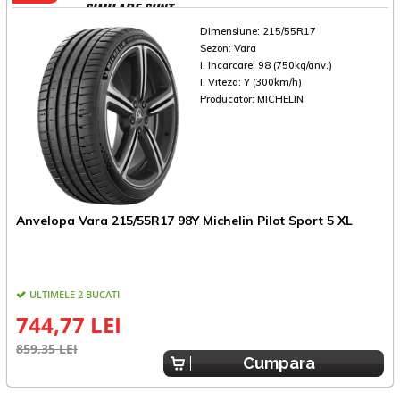
SIMILARE SUNT
Dimensiune:
215/55R17
Sezon:
Vara
I. Incarcare:
98 (750kg/anv.)
I. Viteza:
Y (300km/h)
Producator:
MICHELIN
Anvelopa Vara 215/55R17 98Y Michelin Pilot Sport 5 XL
A
ULTIMELE 2 BUCATI
E
744,77 LEI
859,35 LEI
Cumpara