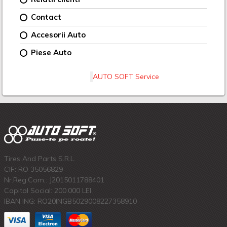
Contact
Accesorii Auto
Piese Auto
AUTO SOFT Service
Tires And Parts S.R.L.
CIF: RO 35056829
Nr.Reg.Com.: J2015011788401
Capital Social: 200.000 LEI
IBAN ING: RO20INGB5029008227358910