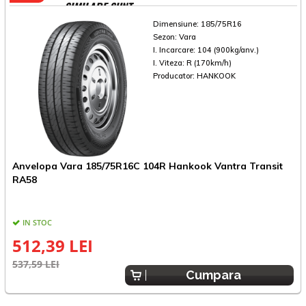
SIMILARE SUNT
Dimensiune:
185/75R16
Sezon:
Vara
I. Incarcare:
104 (900kg/anv.)
I. Viteza:
R (170km/h)
Producator:
HANKOOK
Anvelopa Vara 185/75R16C 104R Hankook Vantra Transit
A
RA58
IN STOC
E
512,39 LEI
537,59 LEI
Cumpara