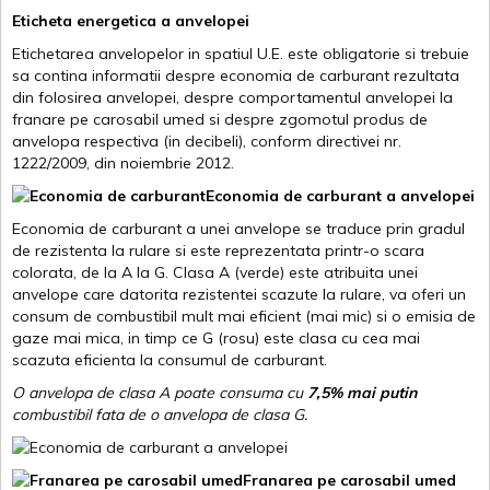
Eticheta energetica a anvelopei
Etichetarea anvelopelor in spatiul U.E. este obligatorie si trebuie
sa contina informatii despre economia de carburant rezultata
din folosirea anvelopei, despre comportamentul anvelopei la
franare pe carosabil umed si despre zgomotul produs de
anvelopa respectiva (in decibeli), conform directivei nr.
1222/2009, din noiembrie 2012.
Economia de carburant a anvelopei
Economia de carburant a unei anvelope se traduce prin gradul
de rezistenta la rulare si este reprezentata printr-o scara
colorata, de la A la G. Clasa A (verde) este atribuita unei
anvelope care datorita rezistentei scazute la rulare, va oferi un
consum de combustibil mult mai eficient (mai mic) si o emisia de
gaze mai mica, in timp ce G (rosu) este clasa cu cea mai
scazuta eficienta la consumul de carburant.
O anvelopa de clasa A poate consuma cu
7,5% mai putin
combustibil fata de o anvelopa de clasa G.
Franarea pe carosabil umed