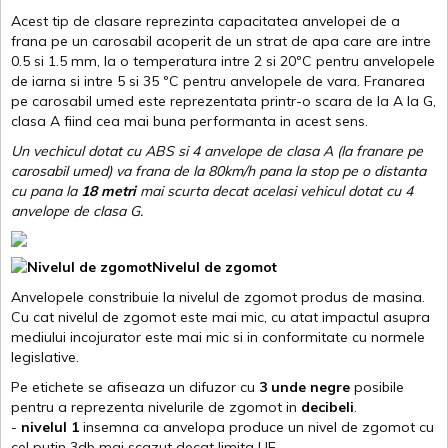
Acest tip de clasare reprezinta capacitatea anvelopei de a
frana pe un carosabil acoperit de un strat de apa care are intre
0.5 si 1.5 mm, la o temperatura intre 2 si 20ºC pentru anvelopele
de iarna si intre 5 si 35 ºC pentru anvelopele de vara. Franarea
pe carosabil umed este reprezentata printr-o scara de la A la G,
clasa A fiind cea mai buna performanta in acest sens.
Un vechicul dotat cu ABS si 4 anvelope de clasa A (la franare pe
carosabil umed) va frana de la 80km/h pana la stop pe o distanta
cu pana la
18 metri
mai scurta decat acelasi vehicul dotat cu 4
anvelope de clasa G
.
Nivelul de zgomot
Anvelopele constribuie la nivelul de zgomot produs de masina.
Cu cat nivelul de zgomot este mai mic, cu atat impactul asupra
mediului incojurator este mai mic si in conformitate cu normele
legislative.
Pe etichete se afiseaza un difuzor cu
3 unde negre
posibile
pentru a reprezenta nivelurile de zgomot in
decibeli
.
-
nivelul 1
insemna ca anvelopa produce un nivel de zgomot cu
cel putin 3db mai scazut decat limita UE.