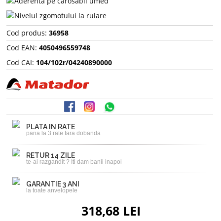
Cod produs:
36958
Cod EAN:
4050496559748
Cod CAI:
104/102r/04240890000
PLATA IN RATE
pana la 3 rate fara dobanda
RETUR 14 ZILE
te-ai razgandit ? Iti dam banii inapoi
GARANTIE 3 ANI
la toate anvelopele
318,68 LEI