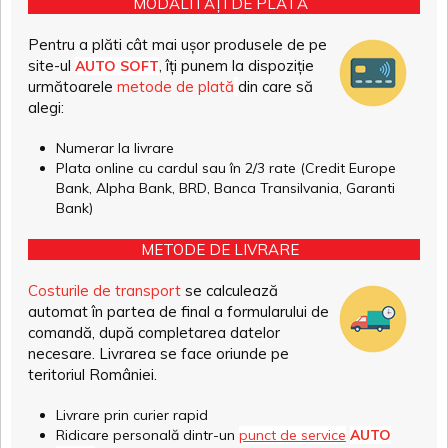
MODALITĂȚI DE PLATĂ
Pentru a plăti cât mai ușor produsele de pe
site-ul
, îți punem la dispoziție
AUTO SOFT
următoarele
metode de plată
din care să
alegi:
Numerar la livrare
Plata online cu cardul sau în 2/3 rate (Credit Europe
Bank, Alpha Bank, BRD, Banca Transilvania, Garanti
Bank)
METODE DE LIVRARE
Costurile de transport
se calculează
automat în partea de final a formularului de
comandă, după completarea datelor
necesare. Livrarea se face oriunde pe
teritoriul României.
Livrare prin curier rapid
Ridicare personală dintr-un
punct de service
AUTO