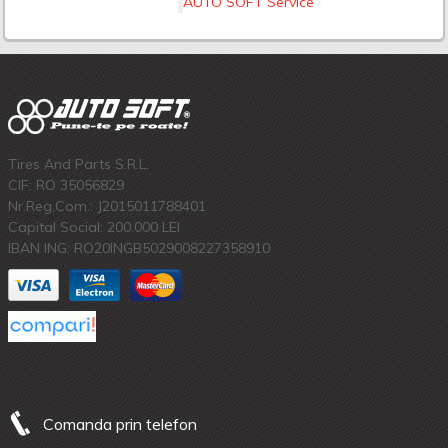
AUTO SOFT Service
Tires And Parts S.R.L.
CIF: RO 35056829
Nr.Reg.Com.: J2015011788401
Capital Social: 200.000 LEI
IBAN ING: RO20INGB5029008227358910
Comanda prin telefon