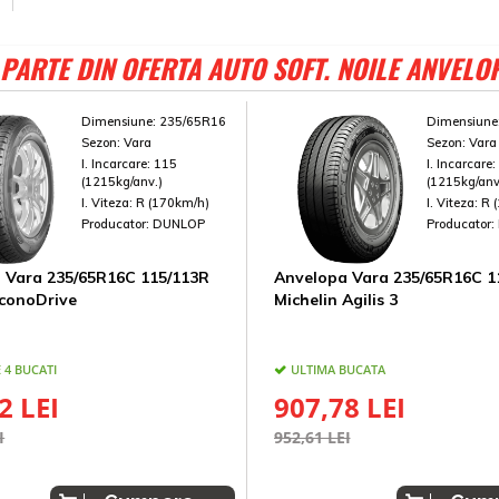
PARTE DIN OFERTA AUTO SOFT. NOILE ANVELO
Dimensiune:
235/65R16
Dimensiune
Sezon:
Vara
Sezon:
Vara
I. Incarcare:
115
I. Incarcare
(1215kg/anv.)
(1215kg/anv
I. Viteza:
R (170km/h)
I. Viteza:
R 
Producator:
DUNLOP
Producator:
 Vara 235/65R16C 115/113R
Anvelopa Vara 235/65R16C 1
conoDrive
Michelin Agilis 3
 4 BUCATI
ULTIMA BUCATA
2 LEI
907,78 LEI
I
952,61 LEI