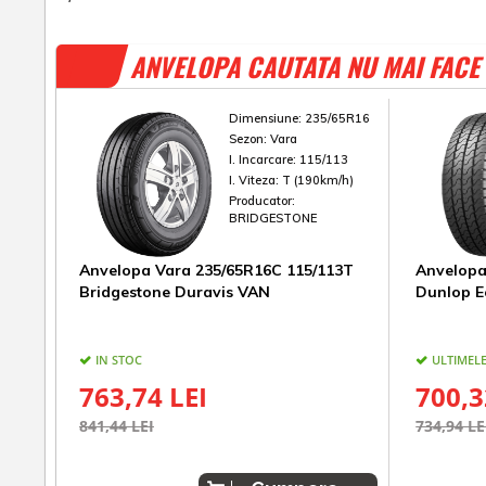
ANVELOPA CAUTATA NU MAI FACE 
Dimensiune:
235/65R16
Sezon:
Vara
I. Incarcare:
115/113
I. Viteza:
T (190km/h)
Producator:
BRIDGESTONE
Anvelopa Vara 235/65R16C 115/113T
Anvelopa
Bridgestone Duravis VAN
Dunlop E
IN STOC
ULTIMELE
763,74 LEI
700,3
841,44 LEI
734,94 LE