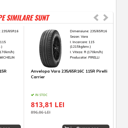
PE SIMILARE SUNT
:
235/65R16
Dimensiune:
235/65R16
Sezon:
Vara
:
115
I. Incarcare:
115
.)
(1215kg/anv.)
(170km/h)
I. Viteza:
R (170km/h)
MICHELIN
Producator:
PIRELLI
15R
Anvelopa Vara 235/65R16C 115R Pirelli
Anv
Carrier
Han
IN STOC
IN
813,81 LEI
65
896,06 LEI
682,