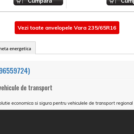
Cumpara
Cum
Vezi toate anvelopele Vara 235/65R16
heta energetica
96559724)
vehicule de transport
utie economica si sigura pentru vehiculele de transport regional 