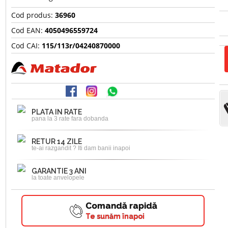
Cod produs:
36960
Cod EAN:
4050496559724
Cod CAI:
115/113r/04240870000
PLATA IN RATE
pana la 3 rate fara dobanda
RETUR 14 ZILE
te-ai razgandit ? Iti dam banii inapoi
GARANTIE 3 ANI
la toate anvelopele
Comandă rapidă
Te sunăm înapoi