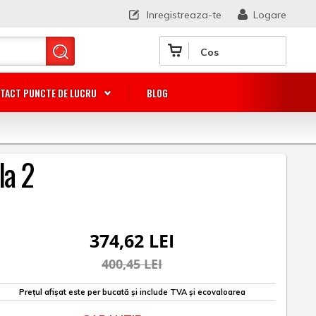
Inregistreaza-te
Logare
Cos
TACT PUNCTE DE LUCRU
BLOG
la 2
374,62 LEI
400,45 LEI
Prețul afișat este per bucată și include TVA și ecovaloarea