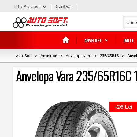
Contact
Info Produse
ANVELOPE
JANTE
AutoSoft
>
Anvelope
>
Anvelope vara
>
235/65R16
>
Anve
Anvelopa Vara 235/65R16C 
-26 Lei