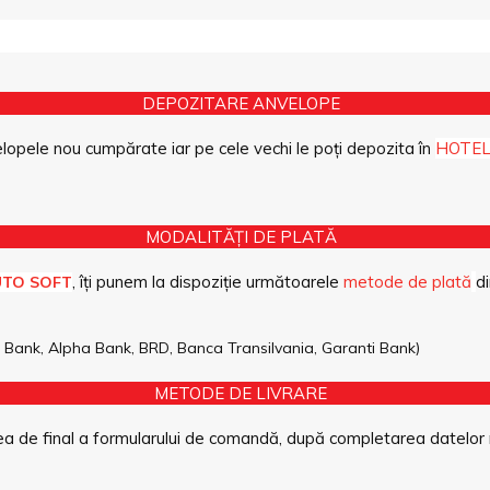
DEPOZITARE ANVELOPE
opele nou cumpărate iar pe cele vechi le poți depozita în
HOTEL
MODALITĂȚI DE PLATĂ
, îți punem la dispoziție următoarele
metode de plată
di
UTO SOFT
pe Bank, Alpha Bank, BRD, Banca Transilvania, Garanti Bank)
METODE DE LIVRARE
a de final a formularului de comandă, după completarea datelor 