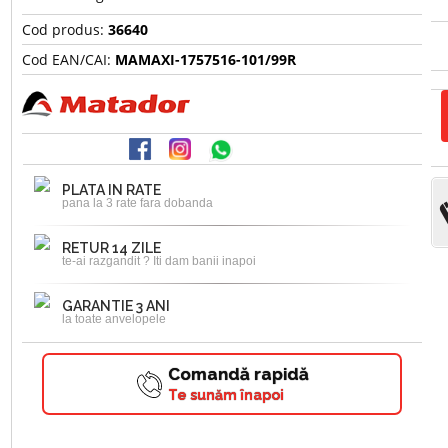
Cod produs:
36640
Cod EAN/CAI:
MAMAXI-1757516-101/99R
PLATA IN RATE
pana la 3 rate fara dobanda
RETUR 14 ZILE
te-ai razgandit ? Iti dam banii inapoi
GARANTIE 3 ANI
la toate anvelopele
Comandă rapidă
Te sunăm înapoi