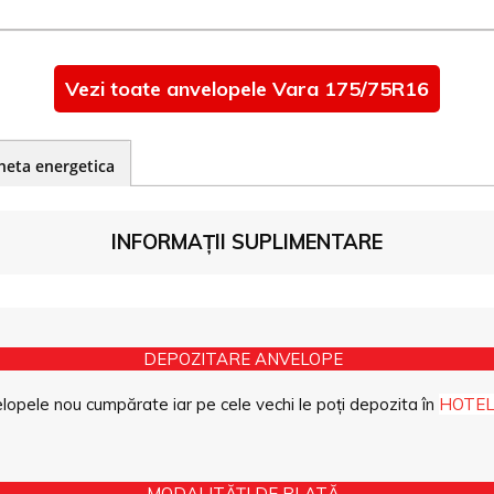
Vezi toate anvelopele Vara 175/75R16
heta energetica
INFORMAȚII SUPLIMENTARE
DEPOZITARE ANVELOPE
opele nou cumpărate iar pe cele vechi le poți depozita în
HOTEL
MODALITĂȚI DE PLATĂ