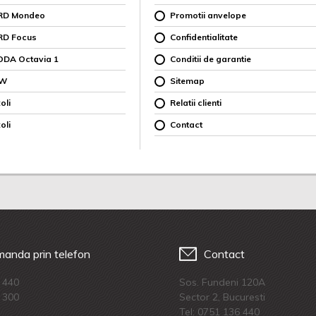
ORD Mondeo
Promotii anvelope
RD Focus
Confidentialitate
ODA Octavia 1
Conditii de garantie
MW
Sitemap
oli
Relatii clienti
oli
Contact
anda prin telefon
Contact
 440
Sos. Fundeni 120A
 300
Sector 2, Bucuresti
Tel:
0751 136 440