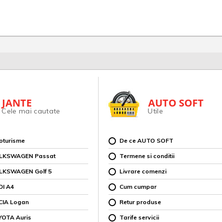
JANTE
AUTO SOFT
Cele mai cautate
Utile
toturisme
De ce AUTO SOFT
OLKSWAGEN Passat
Termene si conditii
OLKSWAGEN Golf 5
Livrare comenzi
DI A4
Cum cumpar
CIA Logan
Retur produse
YOTA Auris
Tarife servicii