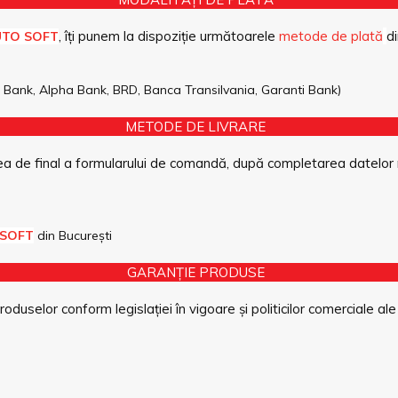
, îți punem la dispoziție următoarele
metode de plată
di
UTO SOFT
pe Bank, Alpha Bank, BRD, Banca Transilvania, Garanti Bank)
METODE DE LIVRARE
a de final a formularului de comandă, după completarea datelor 
 SOFT
din București
GARANȚIE PRODUSE
duselor conform legislației în vigoare și politicilor comerciale ale