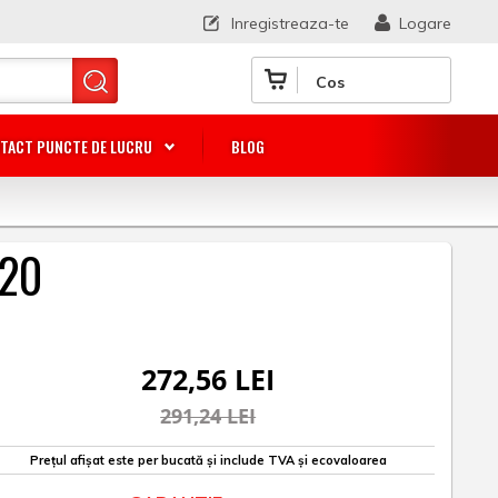
Inregistreaza-te
Logare
Cos
TACT PUNCTE DE LUCRU
BLOG
320
272,56 LEI
291,24 LEI
Prețul afișat este per bucată și include TVA și ecovaloarea