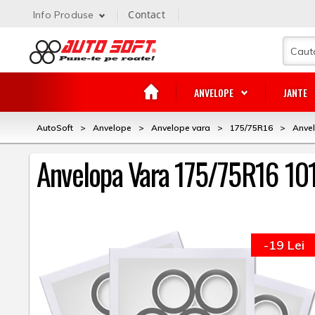
Contact
Info Produse
ANVELOPE
JANTE
AutoSoft
>
Anvelope
>
Anvelope vara
>
175/75R16
>
Anve
Anvelopa Vara 175/75R16 
-19 Lei