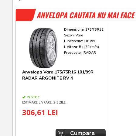
ANVELOPA CAUTATA NU MAI FACE 
Dimensiune:
175/75R16
Sezon:
Vara
I. Incarcare:
101/99
I. Viteza:
R (170km/h)
Producator:
RADAR
Anvelopa Vara 175/75R16 101/99R
RADAR ARGONITE RV 4
IN STOC
ESTIMARE LIVRARE: 2-3 ZILE.
306,61 LEI
Cumpara