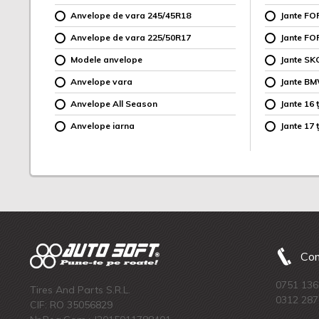
Anvelope de vara 245/45R18
Jante F
Anvelope de vara 225/50R17
Jante FO
Modele anvelope
Jante SK
Anvelope vara
Jante B
Anvelope All Season
Jante 16 ț
Anvelope iarna
Jante 17 ț
Com
0751 136
Tires And Parts S.R.L.
0312 287
CIF: RO 35056829