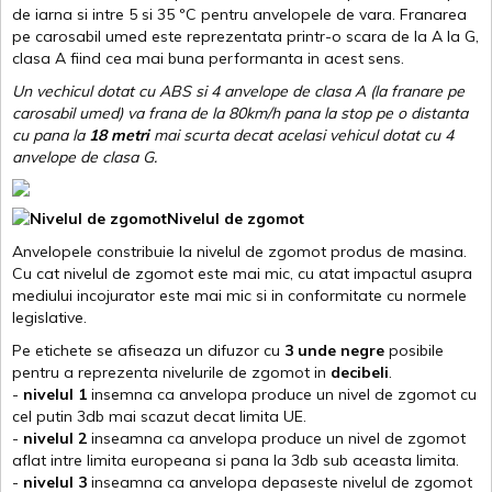
de iarna si intre 5 si 35 ºC pentru anvelopele de vara. Franarea
pe carosabil umed este reprezentata printr-o scara de la A la G,
clasa A fiind cea mai buna performanta in acest sens.
Un vechicul dotat cu ABS si 4 anvelope de clasa A (la franare pe
carosabil umed) va frana de la 80km/h pana la stop pe o distanta
cu pana la
18 metri
mai scurta decat acelasi vehicul dotat cu 4
anvelope de clasa G
.
Nivelul de zgomot
Anvelopele constribuie la nivelul de zgomot produs de masina.
Cu cat nivelul de zgomot este mai mic, cu atat impactul asupra
mediului incojurator este mai mic si in conformitate cu normele
legislative.
Pe etichete se afiseaza un difuzor cu
3 unde negre
posibile
pentru a reprezenta nivelurile de zgomot in
decibeli
.
-
nivelul 1
insemna ca anvelopa produce un nivel de zgomot cu
cel putin 3db mai scazut decat limita UE.
-
nivelul 2
inseamna ca anvelopa produce un nivel de zgomot
aflat intre limita europeana si pana la 3db sub aceasta limita.
-
nivelul 3
inseamna ca anvelopa depaseste nivelul de zgomot