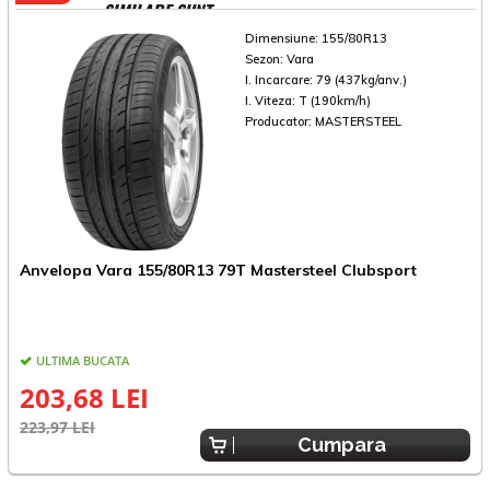
SIMILARE SUNT
Dimensiune:
155/80R13
Sezon:
Vara
I. Incarcare:
79 (437kg/anv.)
I. Viteza:
T (190km/h)
Producator:
MASTERSTEEL
Anvelopa Vara 155/80R13 79T Mastersteel Clubsport
A
ULTIMA BUCATA
E
203,68 LEI
223,97 LEI
Cumpara