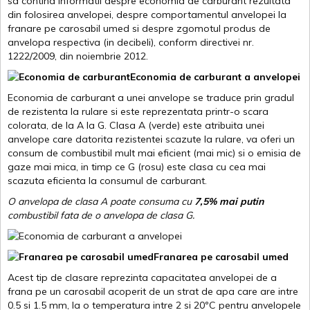
sa contina informatii despre economia de carburant rezultata
din folosirea anvelopei, despre comportamentul anvelopei la
franare pe carosabil umed si despre zgomotul produs de
anvelopa respectiva (in decibeli), conform directivei nr.
1222/2009, din noiembrie 2012.
Economia de carburant a anvelopei
Economia de carburant a unei anvelope se traduce prin gradul
de rezistenta la rulare si este reprezentata printr-o scara
colorata, de la A la G. Clasa A (verde) este atribuita unei
anvelope care datorita rezistentei scazute la rulare, va oferi un
consum de combustibil mult mai eficient (mai mic) si o emisia de
gaze mai mica, in timp ce G (rosu) este clasa cu cea mai
scazuta eficienta la consumul de carburant.
O anvelopa de clasa A poate consuma cu
7,5% mai putin
combustibil fata de o anvelopa de clasa G.
Franarea pe carosabil umed
Acest tip de clasare reprezinta capacitatea anvelopei de a
frana pe un carosabil acoperit de un strat de apa care are intre
0.5 si 1.5 mm, la o temperatura intre 2 si 20ºC pentru anvelopele