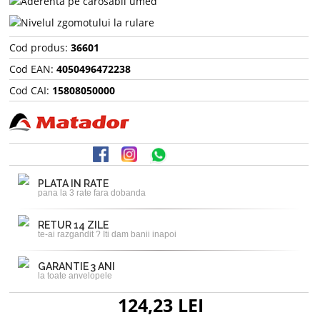
Cod produs:
36601
Cod EAN:
4050496472238
Cod CAI:
15808050000
PLATA IN RATE
pana la 3 rate fara dobanda
RETUR 14 ZILE
te-ai razgandit ? Iti dam banii inapoi
GARANTIE 3 ANI
la toate anvelopele
124,23 LEI