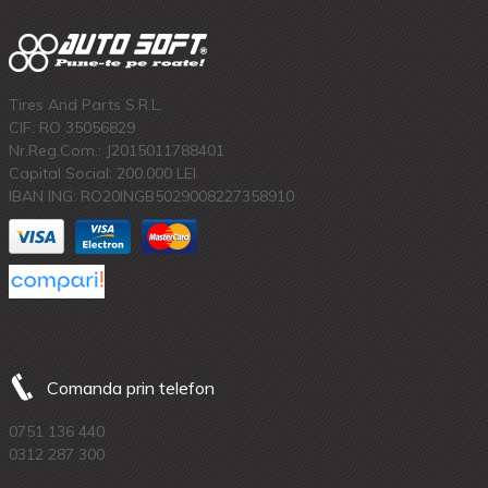
Tires And Parts S.R.L.
CIF: RO 35056829
Nr.Reg.Com.: J2015011788401
Capital Social: 200.000 LEI
IBAN ING: RO20INGB5029008227358910
Comanda prin telefon
0751 136 440
0312 287 300