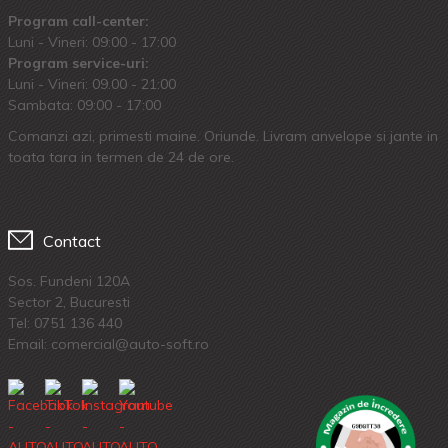
Program call-center:
Luni - Vineri: 09:00 - 17:00
Program service-uri:
Luni - Vineri: 09.00 - 21:00
Sambata: 09:00 - 17:00
Comanzi azi, primesti maine. Oriunde. Livram anvelope si jante in
toata tara in termen de 24 de ore.
Contact
Sos. Fundeni 120A
Sector 2, Bucuresti
Tel:
0751 136 440
Email: comercial@auto-soft.ro