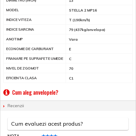
DIAMETRU (INCH)
13
MODEL
STELLA 2 MP16
INDICE VITEZA
T (190km/h)
INDICE SARCINA
79 (437kg/anvelopa)
ANOTIMP
Vara
ECONOMIE DE CARBURANT
E
FRANARE PE SUPRAFETE UMEDE
C
NIVEL DE ZGOMOT
70
EFICIENTA CLASA
C1
Cum aleg anvelopele?
Recenzii
Cum evaluezi acest produs?