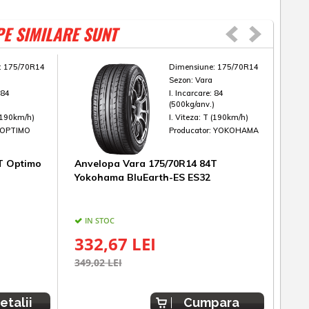
PE SIMILARE SUNT
:
175/70R14
Dimensiune:
175/70R14
Sezon:
Vara
:
84
I. Incarcare:
84
)
(500kg/anv.)
(190km/h)
I. Viteza:
T (190km/h)
OPTIMO
Producator:
YOKOHAMA
T Optimo
Anvelopa Vara 175/70R14 84T
Anv
Yokohama BluEarth-ES ES32
Tou
IN STOC
UL
332,67 LEI
16
349,02 LEI
237,
etalii
Cumpara