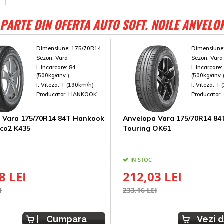
PARTE DIN OFERTA AUTO SOFT. NOILE ANVELO
Dimensiune:
175/70R14
Dimensiune
Sezon:
Vara
Sezon:
Vara
I. Incarcare:
84
I. Incarcare
(500kg/anv.)
(500kg/anv.
I. Viteza:
T (190km/h)
I. Viteza:
T 
Producator:
HANKOOK
Producator:
 Vara 175/70R14 84T Hankook
Anvelopa Vara 175/70R14 84
eco2 K435
Touring OK61
IN STOC
8 LEI
212,03 LEI
I
233,16 LEI
Cumpara
Vezi d