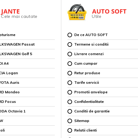
JANTE
AUTO SOFT
Cele mai cautate
Utile
toturisme
De ce AUTO SOFT
OLKSWAGEN Passat
Termene si conditii
OLKSWAGEN Golf 5
Livrare comenzi
DI A4
Cum cumpar
CIA Logan
Retur produse
YOTA Auris
Tarife servicii
ORD Mondeo
Promotii anvelope
RD Focus
Confidentialitate
ODA Octavia 1
Conditii de garantie
MW
Sitemap
oli
Relatii clienti