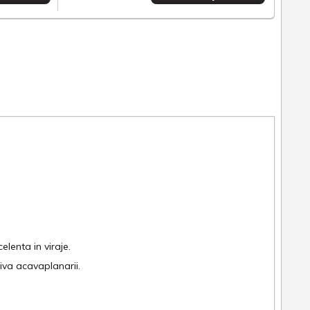
elenta in viraje.
iva acavaplanarii.