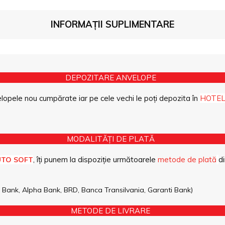
INFORMAȚII SUPLIMENTARE
DEPOZITARE ANVELOPE
opele nou cumpărate iar pe cele vechi le poți depozita în
HOTEL
MODALITĂȚI DE PLATĂ
, îți punem la dispoziție următoarele
metode de plată
di
UTO SOFT
pe Bank, Alpha Bank, BRD, Banca Transilvania, Garanti Bank)
METODE DE LIVRARE