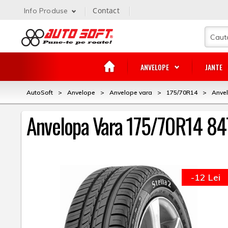
Contact
Info Produse
ANVELOPE
JANTE
AutoSoft
>
Anvelope
>
Anvelope vara
>
175/70R14
>
Anve
Anvelopa Vara 175/70R14 
-12 Lei