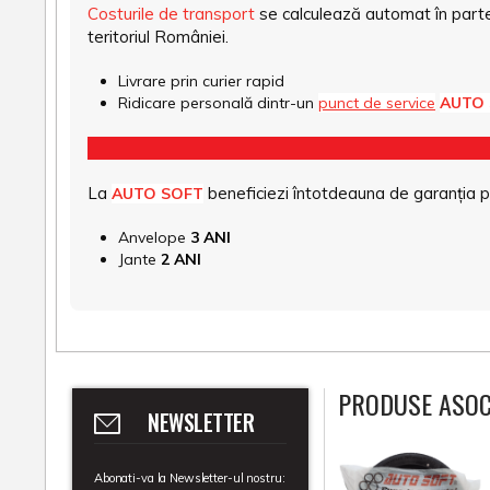
Costurile de transport
se calculează automat în parte
teritoriul României.
Livrare prin curier rapid
Ridicare personală dintr-un
punct de service
AUTO
La
beneficiezi întotdeauna de garanția pro
AUTO SOFT
Anvelope
3 ANI
Jante
2 ANI
PRODUSE ASOC
NEWSLETTER
Abonati-va la Newsletter-ul nostru: