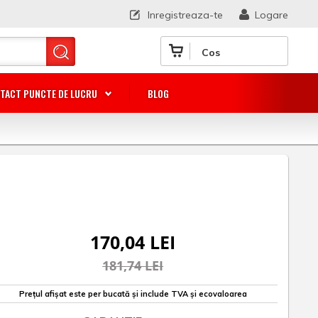
Inregistreaza-te
Logare
Cos
TACT PUNCTE DE LUCRU
BLOG
170,04 LEI
181,74 LEI
Prețul afișat este per bucată și include TVA și ecovaloarea