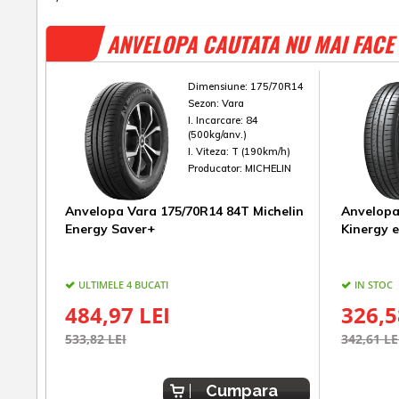
ANVELOPA CAUTATA NU MAI FACE 
Dimensiune:
175/70R14
Sezon:
Vara
I. Incarcare:
84
(500kg/anv.)
I. Viteza:
T (190km/h)
Producator:
MICHELIN
Anvelopa Vara 175/70R14 84T Michelin
Anvelopa
Energy Saver+
Kinergy 
ULTIMELE 4 BUCATI
IN STOC
484,97 LEI
326,5
533,82 LEI
342,61 LE
Cumpara