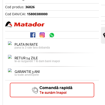
Cod produs:
36826
Cod EAN/CAI:
15800380000
PLATA IN RATE
pana la 3 rate fara dobanda
RETUR 14 ZILE
te-ai razgandit ? Iti dam banii inapoi
GARANTIE 3 ANI
la toate anvelopele
Comandă rapidă
Te sunăm înapoi