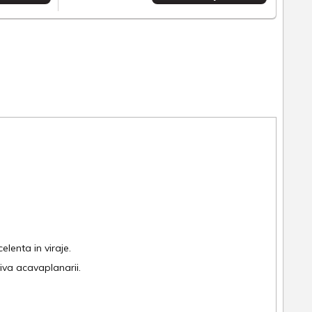
elenta in viraje.
iva acavaplanarii.