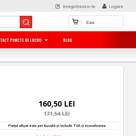
Inregistreaza-te
Logare
Cos
TACT PUNCTE DE LUCRU
BLOG
160,50 LEI
171,54 LEI
Prețul afișat este per bucată și include TVA și ecovaloarea