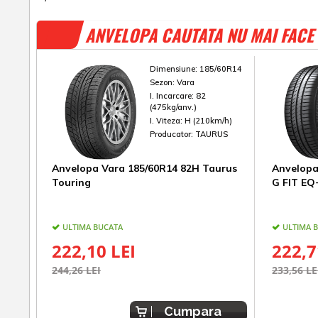
ANVELOPA CAUTATA NU MAI FACE 
Dimensiune:
185/60R14
Sezon:
Vara
I. Incarcare:
82
(475kg/anv.)
I. Viteza:
H (210km/h)
Producator:
TAURUS
Anvelopa Vara 185/60R14 82H Taurus
Anvelopa
Touring
G FIT EQ
ULTIMA BUCATA
ULTIMA 
222,10 LEI
222,7
244,26 LEI
233,56 LE
Cumpara