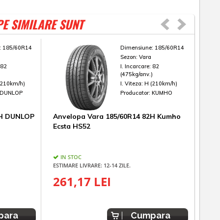
PE SIMILARE SUNT
:
185/60R14
Dimensiune:
185/60R14
Sezon:
Vara
:
82
I. Incarcare:
82
)
(475kg/anv.)
(210km/h)
I. Viteza:
H (210km/h)
DUNLOP
Producator:
KUMHO
2H DUNLOP
Anvelopa Vara 185/60R14 82H Kumho
Anv
Ecsta HS52
Yok
IN STOC
IN
ESTIMARE LIVRARE: 12-14 ZILE.
ESTIM
261,17 LEI
29
para
Cumpara