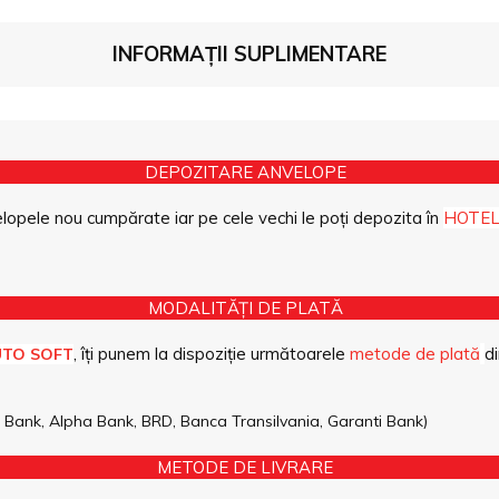
INFORMAȚII SUPLIMENTARE
DEPOZITARE ANVELOPE
opele nou cumpărate iar pe cele vechi le poți depozita în
HOTEL
MODALITĂȚI DE PLATĂ
, îți punem la dispoziție următoarele
metode de plată
di
UTO SOFT
pe Bank, Alpha Bank, BRD, Banca Transilvania, Garanti Bank)
METODE DE LIVRARE