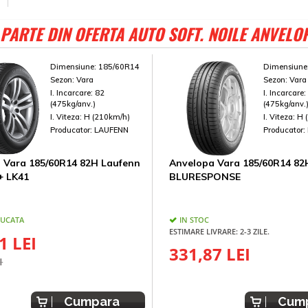
PARTE DIN OFERTA AUTO SOFT. NOILE ANVELO
Dimensiune:
185/60R14
Dimensiune
Sezon:
Vara
Sezon:
Vara
I. Incarcare:
82
I. Incarcare
(475kg/anv.)
(475kg/anv.
I. Viteza:
H (210km/h)
I. Viteza:
H 
Producator:
LAUFENN
Producator:
 Vara 185/60R14 82H Laufenn
Anvelopa Vara 185/60R14 8
+ LK41
BLURESPONSE
BUCATA
IN STOC
ESTIMARE LIVRARE: 2-3 ZILE.
1 LEI
331,87 LEI
I
Cumpara
Cum