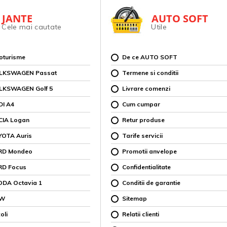
JANTE
AUTO SOFT
Cele mai cautate
Utile
toturisme
De ce AUTO SOFT
OLKSWAGEN Passat
Termene si conditii
OLKSWAGEN Golf 5
Livrare comenzi
DI A4
Cum cumpar
CIA Logan
Retur produse
YOTA Auris
Tarife servicii
ORD Mondeo
Promotii anvelope
RD Focus
Confidentialitate
ODA Octavia 1
Conditii de garantie
MW
Sitemap
oli
Relatii clienti