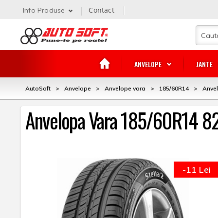
Contact
Info Produse
ANVELOPE
JANTE
AutoSoft
>
Anvelope
>
Anvelope vara
>
185/60R14
>
Anve
Anvelopa Vara 185/60R14 
-11 Lei