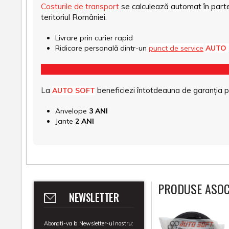
Costurile de transport
se calculează automat în parte
teritoriul României.
Livrare prin curier rapid
Ridicare personală dintr-un
punct de service
AUTO
La
beneficiezi întotdeauna de garanția pro
AUTO SOFT
Anvelope
3 ANI
Jante
2 ANI
PRODUSE ASOC
NEWSLETTER
Abonati-va la Newsletter-ul nostru: