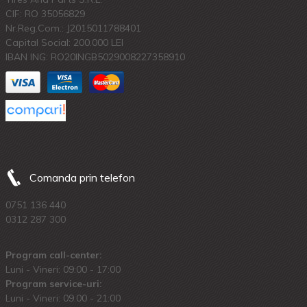
CIF: RO 35056829
Nr.Reg.Com.: J2015011788401
Capital Social: 200.000 LEI
IBAN ING: RO20INGB5029008227358910
Comanda prin telefon
0751 136 440
0312 287 300
Program call-center:
Luni - Vineri: 09:00 - 17:00
Program service-uri:
Luni - Vineri: 09.00 - 21:00