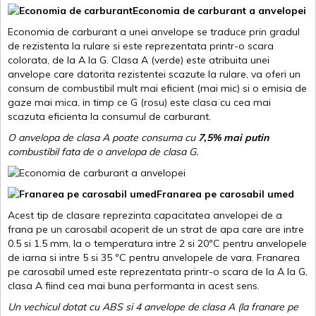
Economia de carburant a anvelopei
Economia de carburant a unei anvelope se traduce prin gradul
de rezistenta la rulare si este reprezentata printr-o scara
colorata, de la A la G. Clasa A (verde) este atribuita unei
anvelope care datorita rezistentei scazute la rulare, va oferi un
consum de combustibil mult mai eficient (mai mic) si o emisia de
gaze mai mica, in timp ce G (rosu) este clasa cu cea mai
scazuta eficienta la consumul de carburant.
O anvelopa de clasa A poate consuma cu
7,5% mai putin
combustibil fata de o anvelopa de clasa G.
Franarea pe carosabil umed
Acest tip de clasare reprezinta capacitatea anvelopei de a
frana pe un carosabil acoperit de un strat de apa care are intre
0.5 si 1.5 mm, la o temperatura intre 2 si 20ºC pentru anvelopele
de iarna si intre 5 si 35 ºC pentru anvelopele de vara. Franarea
pe carosabil umed este reprezentata printr-o scara de la A la G,
clasa A fiind cea mai buna performanta in acest sens.
Un vechicul dotat cu ABS si 4 anvelope de clasa A (la franare pe