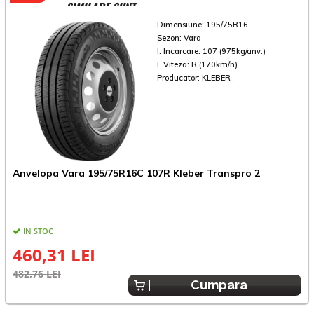
SIMILARE SUNT
Dimensiune:
195/75R16
Sezon:
Vara
I. Incarcare:
107 (975kg/anv.)
I. Viteza:
R (170km/h)
Producator:
KLEBER
A
Anvelopa Vara 195/75R16C 107R Kleber Transpro 2
IN STOC
460,31 LEI
4
482,76 LEI
Cumpara