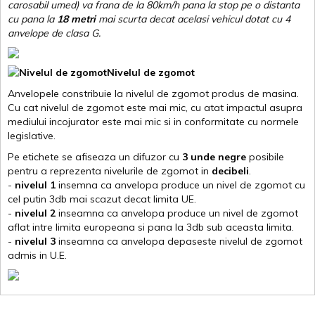
carosabil umed) va frana de la 80km/h pana la stop pe o distanta
cu pana la
18 metri
mai scurta decat acelasi vehicul dotat cu 4
anvelope de clasa G
.
Nivelul de zgomot
Anvelopele constribuie la nivelul de zgomot produs de masina.
Cu cat nivelul de zgomot este mai mic, cu atat impactul asupra
mediului incojurator este mai mic si in conformitate cu normele
legislative.
Pe etichete se afiseaza un difuzor cu
3 unde negre
posibile
pentru a reprezenta nivelurile de zgomot in
decibeli
.
-
nivelul 1
insemna ca anvelopa produce un nivel de zgomot cu
cel putin 3db mai scazut decat limita UE.
-
nivelul 2
inseamna ca anvelopa produce un nivel de zgomot
aflat intre limita europeana si pana la 3db sub aceasta limita.
-
nivelul 3
inseamna ca anvelopa depaseste nivelul de zgomot
admis in U.E.