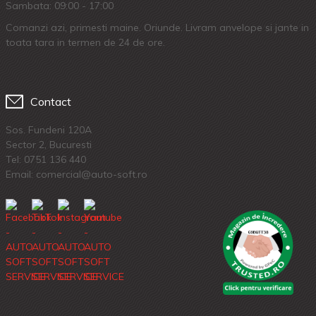
Sambata: 09:00 - 17:00
Comanzi azi, primesti maine. Oriunde. Livram anvelope si jante in
toata tara in termen de 24 de ore.
Contact
Sos. Fundeni 120A
Sector 2, Bucuresti
Tel:
0751 136 440
Email: comercial@auto-soft.ro