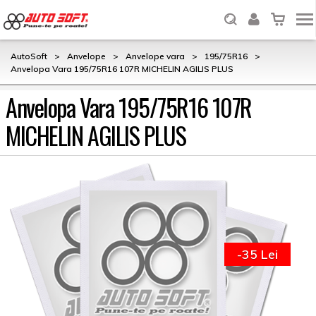
AutoSoft
>
Anvelope
>
Anvelope vara
>
195/75R16
>
Anvelopa Vara 195/75R16 107R MICHELIN AGILIS PLUS
Anvelopa Vara 195/75R16 107R
MICHELIN AGILIS PLUS
-35 Lei