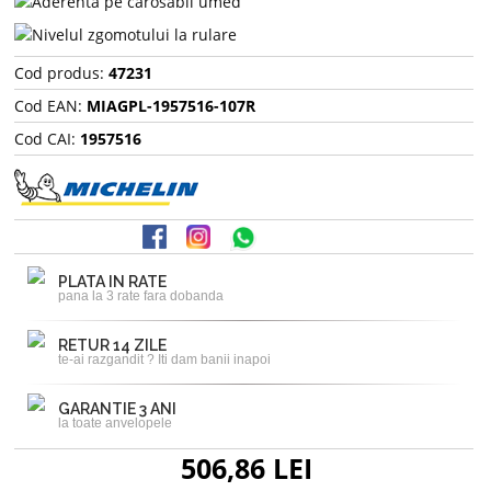
Cod produs:
47231
Cod EAN:
MIAGPL-1957516-107R
Cod CAI:
1957516
PLATA IN RATE
pana la 3 rate fara dobanda
RETUR 14 ZILE
te-ai razgandit ? Iti dam banii inapoi
GARANTIE 3 ANI
la toate anvelopele
506,86 LEI