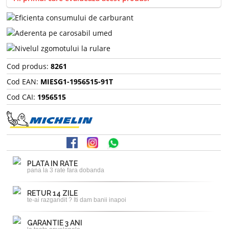
Cod produs:
8261
Cod EAN:
MIESG1-1956515-91T
Cod CAI:
1956515
PLATA IN RATE
pana la 3 rate fara dobanda
RETUR 14 ZILE
te-ai razgandit ? Iti dam banii inapoi
GARANTIE 3 ANI