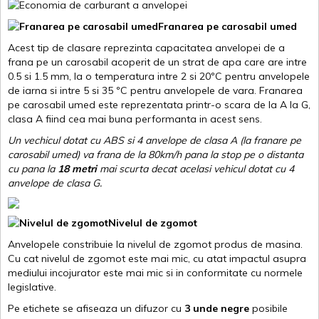
Franarea pe carosabil umed
Acest tip de clasare reprezinta capacitatea anvelopei de a
frana pe un carosabil acoperit de un strat de apa care are intre
0.5 si 1.5 mm, la o temperatura intre 2 si 20ºC pentru anvelopele
de iarna si intre 5 si 35 ºC pentru anvelopele de vara. Franarea
pe carosabil umed este reprezentata printr-o scara de la A la G,
clasa A fiind cea mai buna performanta in acest sens.
Un vechicul dotat cu ABS si 4 anvelope de clasa A (la franare pe
carosabil umed) va frana de la 80km/h pana la stop pe o distanta
cu pana la
18 metri
mai scurta decat acelasi vehicul dotat cu 4
anvelope de clasa G
.
Nivelul de zgomot
Anvelopele constribuie la nivelul de zgomot produs de masina.
Cu cat nivelul de zgomot este mai mic, cu atat impactul asupra
mediului incojurator este mai mic si in conformitate cu normele
legislative.
Pe etichete se afiseaza un difuzor cu
3 unde negre
posibile