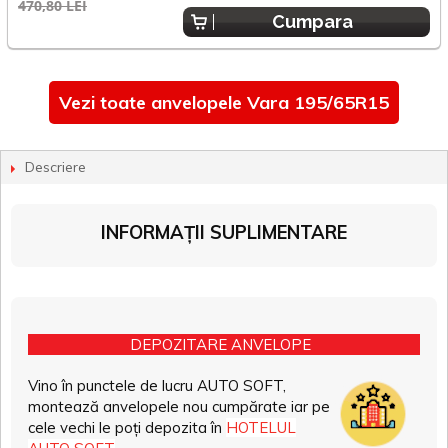
470,80 LEI
3
Cumpara
Vezi toate anvelopele Vara 195/65R15
Descriere
INFORMAȚII SUPLIMENTARE
DEPOZITARE ANVELOPE
Vino în punctele de lucru AUTO SOFT,
montează anvelopele nou cumpărate iar pe
cele vechi le poți depozita în
HOTELUL