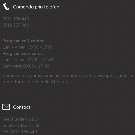
Comanda prin telefon
0751 136 440
0312 287 300
Program call-center:
Luni - Vineri: 09:00 - 17:00
Program service-uri:
Luni - Vineri: 09.00 - 21:00
Sambata: 09:00 - 17:00
Comanzi azi, primesti maine. Oriunde. Livram anvelope si jante in
toata tara in termen de 24 de ore.
Contact
Sos. Fundeni 120A
Sector 2, Bucuresti
Tel:
0751 136 440