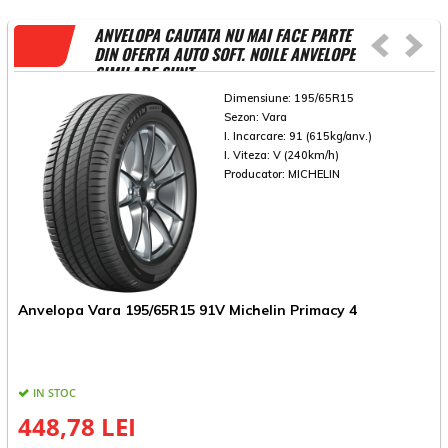
ANVELOPA CAUTATA NU MAI FACE PARTE
DIN OFERTA AUTO SOFT. NOILE ANVELOPE
SIMILARE SUNT
Dimensiune:
195/65R15
Sezon:
Vara
I. Incarcare:
91 (615kg/anv.)
I. Viteza:
V (240km/h)
Producator:
MICHELIN
Anvelopa Vara 195/65R15 91V Michelin Primacy 4
A
IN STOC
448,78 LEI