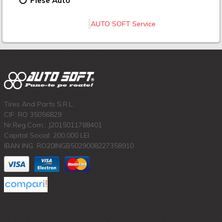
Piese Auto
AUTO SOFT Service
Tires And Parts S.R.L.
CIF: RO 35056829
Nr.Reg.Com.: J2015011788401
Capital Social: 200.000 LEI
IBAN ING: RO20INGB5029008227358910