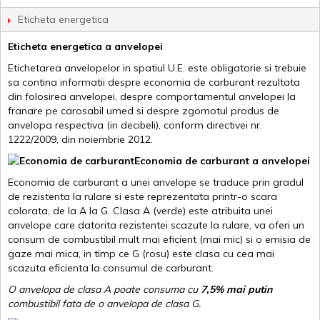
Eticheta energetica
Eticheta energetica a anvelopei
Etichetarea anvelopelor in spatiul U.E. este obligatorie si trebuie
sa contina informatii despre economia de carburant rezultata
din folosirea anvelopei, despre comportamentul anvelopei la
franare pe carosabil umed si despre zgomotul produs de
anvelopa respectiva (in decibeli), conform directivei nr.
1222/2009, din noiembrie 2012.
Economia de carburant a anvelopei
Economia de carburant a unei anvelope se traduce prin gradul
de rezistenta la rulare si este reprezentata printr-o scara
colorata, de la A la G. Clasa A (verde) este atribuita unei
anvelope care datorita rezistentei scazute la rulare, va oferi un
consum de combustibil mult mai eficient (mai mic) si o emisia de
gaze mai mica, in timp ce G (rosu) este clasa cu cea mai
scazuta eficienta la consumul de carburant.
O anvelopa de clasa A poate consuma cu
7,5% mai putin
combustibil fata de o anvelopa de clasa G.