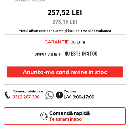
la toate anvelopele
257,52 LEI
275,15 LEI
Prețul afișat este per bucată și include TVA și ecovaloarea
GARANTIE:
36 Luni
NU ESTE IN STOC
DISPONIBILITATE:
Anunta-ma cand revine in stoc
Comenzi telefonice
Program
0312 287 300
L-V: 9:00-17:00
Comandă rapidă
Te sunăm înapoi