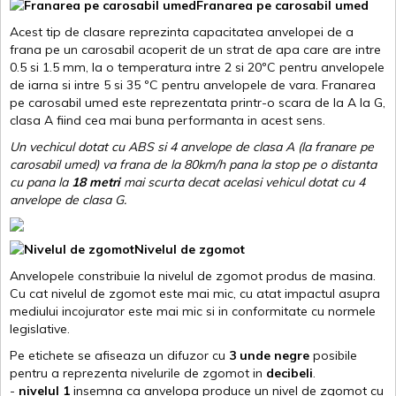
Franarea pe carosabil umed
Acest tip de clasare reprezinta capacitatea anvelopei de a
frana pe un carosabil acoperit de un strat de apa care are intre
0.5 si 1.5 mm, la o temperatura intre 2 si 20ºC pentru anvelopele
de iarna si intre 5 si 35 ºC pentru anvelopele de vara. Franarea
pe carosabil umed este reprezentata printr-o scara de la A la G,
clasa A fiind cea mai buna performanta in acest sens.
Un vechicul dotat cu ABS si 4 anvelope de clasa A (la franare pe
carosabil umed) va frana de la 80km/h pana la stop pe o distanta
cu pana la
18 metri
mai scurta decat acelasi vehicul dotat cu 4
anvelope de clasa G
.
Nivelul de zgomot
Anvelopele constribuie la nivelul de zgomot produs de masina.
Cu cat nivelul de zgomot este mai mic, cu atat impactul asupra
mediului incojurator este mai mic si in conformitate cu normele
legislative.
Pe etichete se afiseaza un difuzor cu
3 unde negre
posibile
pentru a reprezenta nivelurile de zgomot in
decibeli
.
-
nivelul 1
insemna ca anvelopa produce un nivel de zgomot cu