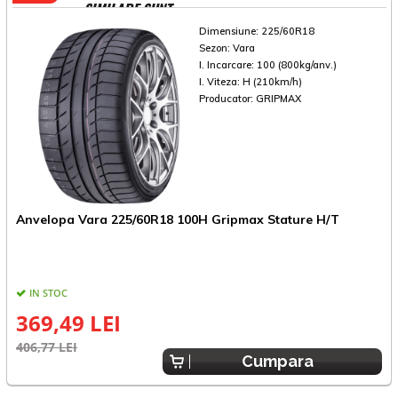
SIMILARE SUNT
Dimensiune:
225/60R18
Sezon:
Vara
I. Incarcare:
100 (800kg/anv.)
I. Viteza:
H (210km/h)
Producator:
GRIPMAX
Anvelopa Vara 225/60R18 100H Gripmax Stature H/T
A
IN STOC
369,49 LEI
406,77 LEI
4
Cumpara