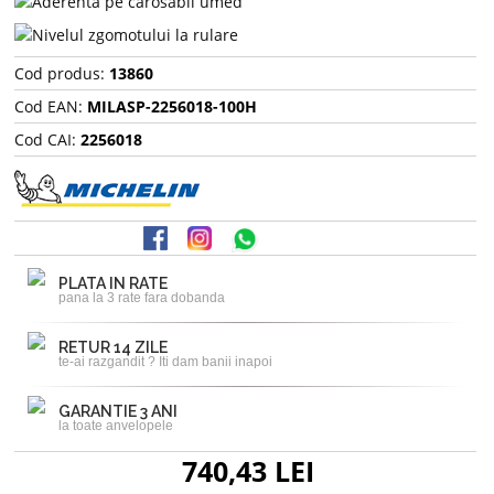
Cod produs:
13860
Cod EAN:
MILASP-2256018-100H
Cod CAI:
2256018
PLATA IN RATE
pana la 3 rate fara dobanda
RETUR 14 ZILE
te-ai razgandit ? Iti dam banii inapoi
GARANTIE 3 ANI
la toate anvelopele
740,43 LEI