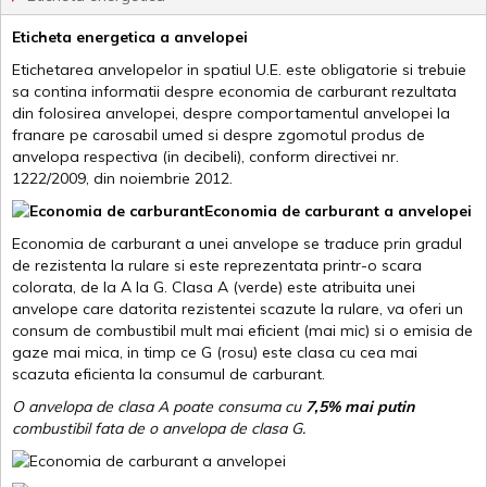
Eticheta energetica a anvelopei
Etichetarea anvelopelor in spatiul U.E. este obligatorie si trebuie
sa contina informatii despre economia de carburant rezultata
din folosirea anvelopei, despre comportamentul anvelopei la
franare pe carosabil umed si despre zgomotul produs de
anvelopa respectiva (in decibeli), conform directivei nr.
1222/2009, din noiembrie 2012.
Economia de carburant a anvelopei
Economia de carburant a unei anvelope se traduce prin gradul
de rezistenta la rulare si este reprezentata printr-o scara
colorata, de la A la G. Clasa A (verde) este atribuita unei
anvelope care datorita rezistentei scazute la rulare, va oferi un
consum de combustibil mult mai eficient (mai mic) si o emisia de
gaze mai mica, in timp ce G (rosu) este clasa cu cea mai
scazuta eficienta la consumul de carburant.
O anvelopa de clasa A poate consuma cu
7,5% mai putin
combustibil fata de o anvelopa de clasa G.