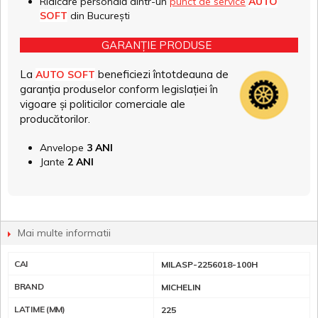
Ridicare personală dintr-un
punct de service
AUTO
SOFT
din București
GARANȚIE PRODUSE
La
beneficiezi întotdeauna de
AUTO SOFT
garanția produselor conform legislației în
vigoare și politicilor comerciale ale
producătorilor.
Anvelope
3 ANI
Jante
2 ANI
Mai multe informatii
CAI
MILASP-2256018-100H
BRAND
MICHELIN
LATIME (MM)
225