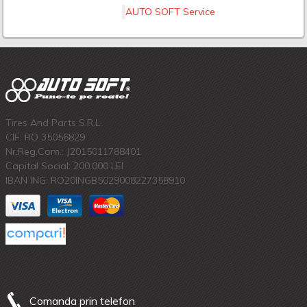
AUTO SOFT Service
Tires And Parts S.R.L.
CIF: RO 35056829
Nr.Reg.Com.: J2015011788401
Capital Social: 200.000 LEI
IBAN ING: RO20INGB5029008227358910
Comanda prin telefon