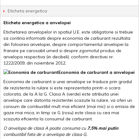
Eticheta energetica
Eticheta energetica a anvelopei
Etichetarea anvelopelor in spatiul U.E. este obligatorie si trebuie
sa contina informatii despre economia de carburant rezultata
din folosirea anvelopei, despre comportamentul anvelopei la
franare pe carosabil umed si despre zgomotul produs de
anvelopa respectiva (in decibeli), conform directivei nr.
1222/2009, din noiembrie 2012.
Economia de carburant a anvelopei
Economia de carburant a unei anvelope se traduce prin gradul
de rezistenta la rulare si este reprezentata printr-o scara
colorata, de la A la G. Clasa A (verde) este atribuita unei
anvelope care datorita rezistentei scazute la rulare, va oferi un
consum de combustibil mult mai eficient (mai mic) si o emisia de
gaze mai mica, in timp ce G (rosu) este clasa cu cea mai
scazuta eficienta la consumul de carburant.
O anvelopa de clasa A poate consuma cu
7,5% mai putin
combustibil fata de o anvelopa de clasa G.