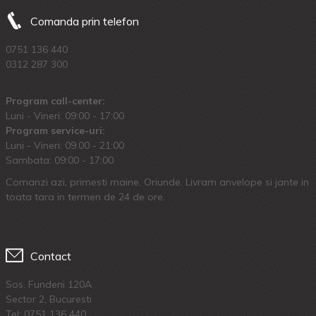
Comanda prin telefon
0751 136 440
0312 287 300
Program call-center:
Luni - Vineri: 09:00 - 17:00
Program service-uri:
Luni - Vineri: 09.00 - 21:00
Sambata: 09:00 - 17:00
Comanzi azi, primesti maine. Oriunde. Livram anvelope si jante in
toata tara in termen de 24 de ore.
Contact
Sos. Fundeni 120A
Sector 2, Bucuresti
Tel:
0751 136 440