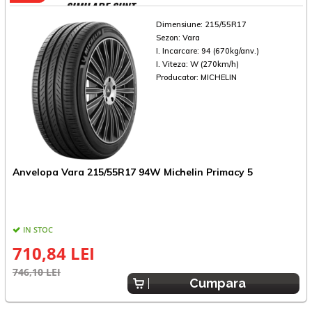
SIMILARE SUNT
Dimensiune:
215/55R17
Sezon:
Vara
I. Incarcare:
94 (670kg/anv.)
I. Viteza:
W (270km/h)
Producator:
MICHELIN
Anvelopa Vara 215/55R17 94W Michelin Primacy 5
A
IN STOC
710,84 LEI
746,10 LEI
7
Cumpara