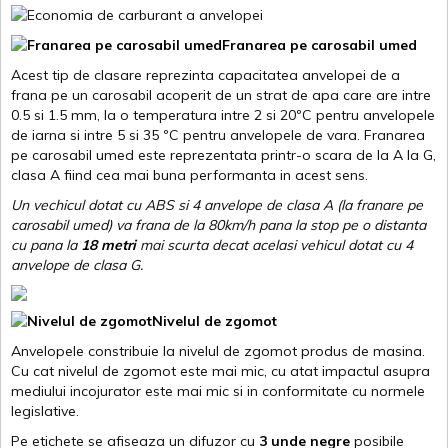
Franarea pe carosabil umed
Acest tip de clasare reprezinta capacitatea anvelopei de a
frana pe un carosabil acoperit de un strat de apa care are intre
0.5 si 1.5 mm, la o temperatura intre 2 si 20ºC pentru anvelopele
de iarna si intre 5 si 35 ºC pentru anvelopele de vara. Franarea
pe carosabil umed este reprezentata printr-o scara de la A la G,
clasa A fiind cea mai buna performanta in acest sens.
Un vechicul dotat cu ABS si 4 anvelope de clasa A (la franare pe
carosabil umed) va frana de la 80km/h pana la stop pe o distanta
cu pana la
18 metri
mai scurta decat acelasi vehicul dotat cu 4
anvelope de clasa G
.
Nivelul de zgomot
Anvelopele constribuie la nivelul de zgomot produs de masina.
Cu cat nivelul de zgomot este mai mic, cu atat impactul asupra
mediului incojurator este mai mic si in conformitate cu normele
legislative.
Pe etichete se afiseaza un difuzor cu
3 unde negre
posibile