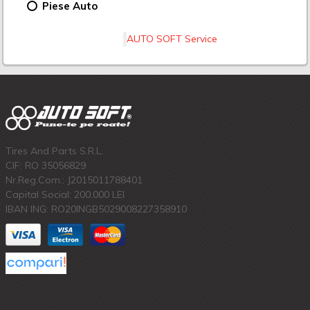
Piese Auto
AUTO SOFT Service
Tires And Parts S.R.L.
CIF: RO 35056829
Nr.Reg.Com.: J2015011788401
Capital Social: 200.000 LEI
IBAN ING: RO20INGB5029008227358910