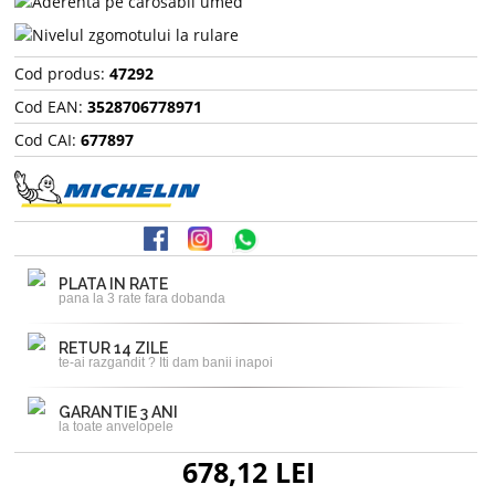
Cod produs:
47292
Cod EAN:
3528706778971
Cod CAI:
677897
PLATA IN RATE
pana la 3 rate fara dobanda
RETUR 14 ZILE
te-ai razgandit ? Iti dam banii inapoi
GARANTIE 3 ANI
la toate anvelopele
678,12 LEI