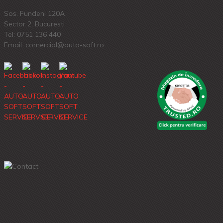
Sos. Fundeni 120A
Sector 2, Bucuresti
Tel:
0751 136 440
Email: comercial@auto-soft.ro