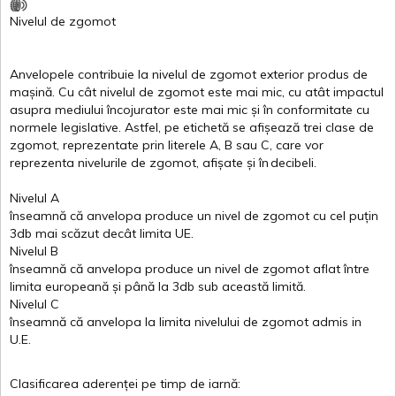
Nivelul
de
zgomot
Anvelopele
contribuie
la
nivelul
de
zgomot
exterior
produs
de
mașină
. Cu
cât
nivelul
de
zgomot
este
mai
mic, cu
atât
impactul
asupra
mediului
încojurator
este
mai
mic
și
în
conformitate
cu
normele
legislative.
Astfel
, pe
etichetă
se
afișează
trei
clase
de
zgomot
,
reprezentate
prin
literele
A
,
B
sau
C
, care
vor
reprezenta
nivelurile
de
zgomot
,
afișate
și
în
decibeli
.
Nivelul
A
înseamnă
că
anvelopa
produce un
nivel
de
zgomot
cu
cel
puțin
3db
mai
scăzut
decât
limita
UE.
Nivelul
B
înseamnă
că
anvelopa
produce un
nivel
de
zgomot
aflat
între
limita
europeană
și
până
la 3db sub
această
limită
.
Nivelul
C
înseamnă
că
anvelopa
la
limita
nivelului
de
zgomot
admis in
U.E.
Clasificarea
aderenței
pe
timp
de
iarnă
: