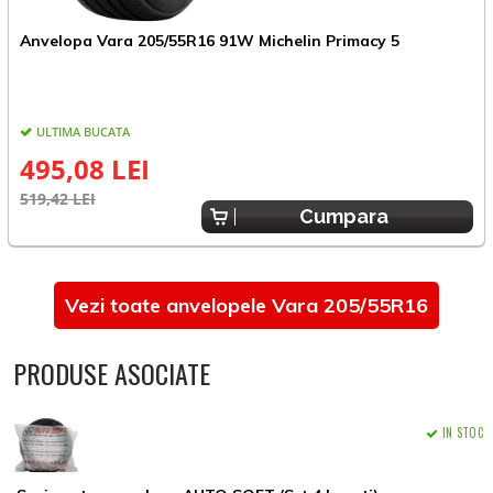
Anvelopa Vara 205/55R16 91W Michelin Primacy 5
A
ULTIMA BUCATA
E
495,08 LEI
519,42 LEI
Cumpara
Vezi toate anvelopele Vara 205/55R16
PRODUSE ASOCIATE
IN STOC