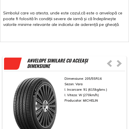
Simbolul
care
va
atesta
,
unde
este
cazul,că
este
o
anvelopă
ce
poate
fi
folosită
în
condiții
severe de
iarnă
și
că
îndeplinește
valorile
minime
relevante
ale
indicelui
de
aderență
pe
gheață
.
ANVELOPE SIMILARE CU ACEEAȘI
DIMENSIUNE
Dimensiune:
205/55R16
Sezon:
Vara
I. Incarcare:
91 (615kg/anv.)
I. Viteza:
W (270km/h)
Producator:
MICHELIN