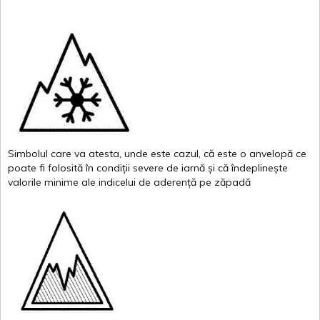
Simbolul
care
va
atesta
,
unde
este
cazul
,
că
este
o
anvelopă
ce
poate
fi
folosită
în
condiții
severe de
iarnă
și
că
îndeplinește
valor
i
le
minime
ale
indicelui
de
aderență
pe
zăpadă