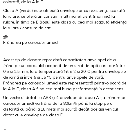
colorată
, de la
A
la
E
.
Clasa
A
(
verde
)
este
atribuită
anvelopelor
cu
rezistența
scazută
la
rulare
,
ce
oferă
un
consum
mult
mai
eficient
(
mai
mic) la
rulare
,
în
timp
ce
E
(
roșu
)
este
clasa
cu
cea
mai
scazută
eficiență
la
rulare
/
consum
ridicat
.
Frânarea
pe
carosabil
umed
Acest
tip de
clasare
reprezintă
capacitatea
anvelopei
de a
frâna
pe un
carosabil
acoperit
de un
strat
de
apă
care are
între
0.5
si
1.5 mm, la o
temperatură
între
2
si
20ºC
pentru
anvelopele
de
iarnă
și
între
5
si
35 ºC
pentru
anvelopele
de
vară
.
Frânarea
pe
carosabil
umed
este
reprezentată
printr
-o
scară
de
la
A
la
E
,
clasa
A
fiind
cea
mai
buna
performanță
în
acest
sens.
Un
vechicul
dotat
cu ABS
și
4
anvelope
de
clasa
A
(la
frânare
pe
carosabil
umed
)
va
frâna
de la 80km/h
până
la stop pe o
distanță
cu
până
la
18
metri
mai
scurtă
decât
același
vehicul
dotat
cu 4
anvelope
de
clasa
E
.