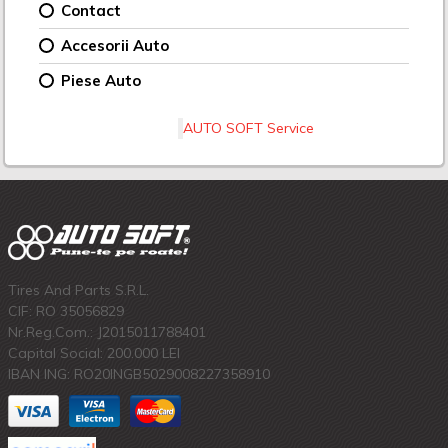
Contact
Accesorii Auto
Piese Auto
AUTO SOFT Service
Tires And Parts S.R.L.
CIF: RO 35056829
Nr.Reg.Com.: J2015011788401
Capital Social: 200.000 LEI
IBAN ING: RO20INGB5029008227358910