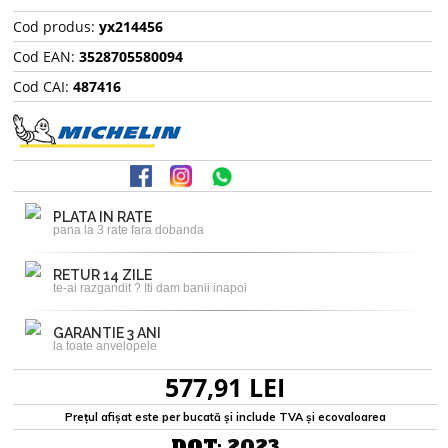
Cod produs:
yx214456
Cod EAN:
3528705580094
Cod CAI:
487416
PLATA IN RATE
pana la 3 rate fara dobanda
RETUR 14 ZILE
te-ai razgandit ? Iti dam banii inapoi
GARANTIE 3 ANI
la toate anvelopele
577,91 LEI
Prețul afișat este per bucată și include TVA și ecovaloarea
DOT:
2023