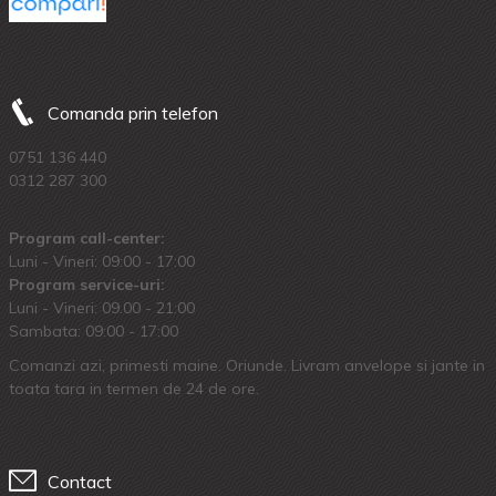
Comanda prin telefon
0751 136 440
0312 287 300
Program call-center:
Luni - Vineri: 09:00 - 17:00
Program service-uri:
Luni - Vineri: 09.00 - 21:00
Sambata: 09:00 - 17:00
Comanzi azi, primesti maine. Oriunde. Livram anvelope si jante in
toata tara in termen de 24 de ore.
Contact