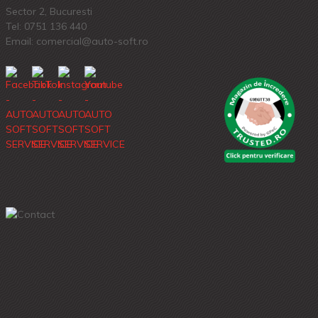
Sector 2, Bucuresti
Tel:
0751 136 440
Email: comercial@auto-soft.ro