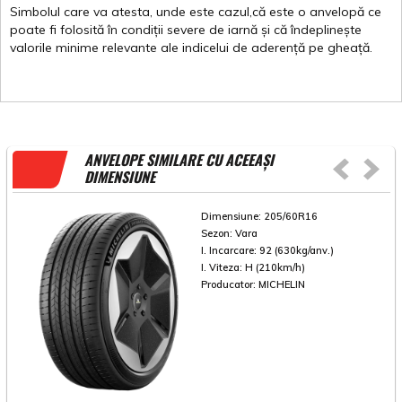
Simbolul
care
va
atesta
,
unde
este
cazul,că
este
o
anvelopă
ce
poate
fi
folosită
în
condiții
severe de
iarnă
și
că
îndeplinește
valorile
minime
relevante
ale
indicelui
de
aderență
pe
gheață
.
ANVELOPE SIMILARE CU ACEEAȘI
DIMENSIUNE
Dimensiune:
205/60R16
Sezon:
Vara
I. Incarcare:
92 (630kg/anv.)
I. Viteza:
H (210km/h)
Producator:
MICHELIN