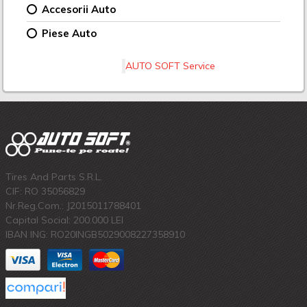
Accesorii Auto
Piese Auto
AUTO SOFT Service
Tires And Parts S.R.L.
CIF: RO 35056829
Nr.Reg.Com.: J2015011788401
Capital Social: 200.000 LEI
IBAN ING: RO20INGB5029008227358910