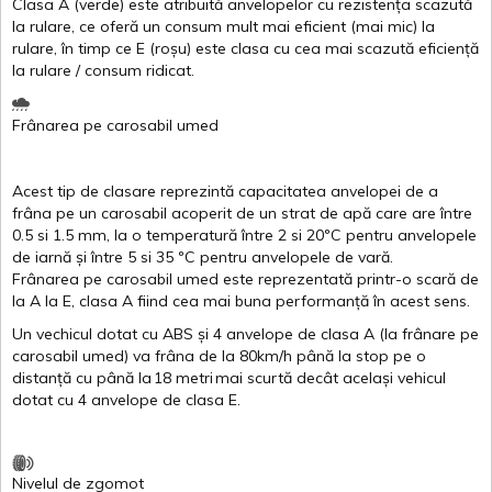
Clasa
A
(
verde
)
este
atribuită
anvelopelor
cu
rezistența
scazută
la
rulare
,
ce
oferă
un
consum
mult
mai
eficient
(
mai
mic) la
rulare
,
în
timp
ce
E
(
roșu
)
este
clasa
cu
cea
mai
scazută
eficiență
la
rulare
/
consum
ridicat
.
Frânarea
pe
carosabil
umed
Acest
tip de
clasare
reprezintă
capacitatea
anvelopei
de a
frâna
pe un
carosabil
acoperit
de un
strat
de
apă
care are
între
0.5
si
1.5 mm, la o
temperatură
între
2
si
20ºC
pentru
anvelopele
de
iarnă
și
între
5
si
35 ºC
pentru
anvelopele
de
vară
.
Frânarea
pe
carosabil
umed
este
reprezentată
printr
-o
scară
de
la
A
la
E
,
clasa
A
fiind
cea
mai
buna
performanță
în
acest
sens.
Un
vechicul
dotat
cu ABS
și
4
anvelope
de
clasa
A
(la
frânare
pe
carosabil
umed
)
va
frâna
de la 80km/h
până
la stop pe o
distanță
cu
până
la
18
metri
mai
scurtă
decât
același
vehicul
dotat
cu 4
anvelope
de
clasa
E
.
Nivelul
de
zgomot