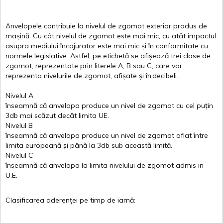
Anvelopele
contribuie
la
nivelul
de
zgomot
exterior
produs
de
mașină
. Cu
cât
nivelul
de
zgomot
este
mai
mic, cu
atât
impactul
asupra
mediului
încojurator
este
mai
mic
și
în
conformitate
cu
normele
legislative.
Astfel
, pe
etichetă
se
afișează
trei
clase
de
zgomot
,
reprezentate
prin
literele
A
,
B
sau
C
, care
vor
reprezenta
nivelurile
de
zgomot
,
afișate
și
în
decibeli
.
Nivelul
A
înseamnă
că
anvelopa
produce un
nivel
de
zgomot
cu
cel
puțin
3db
mai
scăzut
decât
limita
UE.
Nivelul
B
înseamnă
că
anvelopa
produce un
nivel
de
zgomot
aflat
între
limita
europeană
și
până
la 3db sub
această
limită
.
Nivelul
C
înseamnă
că
anvelopa
la
limita
nivelului
de
zgomot
admis in
U.E.
Clasificarea
aderenței
pe
timp
de
iarnă
: