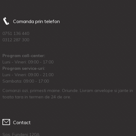
Comanda prin telefon
0751 136 440
0312 287 300
Program call-center:
Luni - Vineri: 09:00 - 17:00
Program service-uri:
Luni - Vineri: 09.00 - 21:00
Sambata: 09:00 - 17:00
Comanzi azi, primesti maine. Oriunde. Livram anvelope si jante in
toata tara in termen de 24 de ore.
Contact
Sos. Fundeni 120A