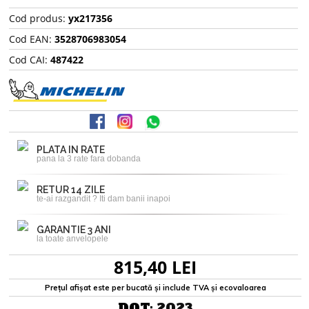
Cod produs:
yx217356
Cod EAN:
3528706983054
Cod CAI:
487422
PLATA IN RATE
pana la 3 rate fara dobanda
RETUR 14 ZILE
te-ai razgandit ? Iti dam banii inapoi
GARANTIE 3 ANI
la toate anvelopele
815,40 LEI
Prețul afișat este per bucată și include TVA și ecovaloarea
DOT:
2023