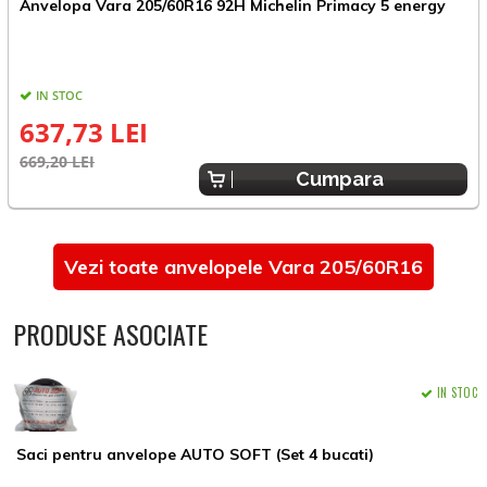
Anvelopa Vara 205/60R16 92H Michelin Primacy 5 energy
A
IN STOC
637,73 LEI
669,20 LEI
9
Cumpara
Vezi toate anvelopele Vara 205/60R16
PRODUSE ASOCIATE
IN STOC
Saci pentru anvelope AUTO SOFT (Set 4 bucati)