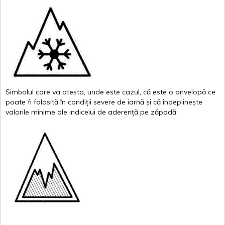
Simbolul
care
va
atesta
,
unde
este
cazul
,
că
este
o
anvelopă
ce
poate
fi
folosită
în
condiții
severe de
iarnă
și
că
îndeplinește
valor
i
le
minime
ale
indicelui
de
aderență
pe
zăpadă