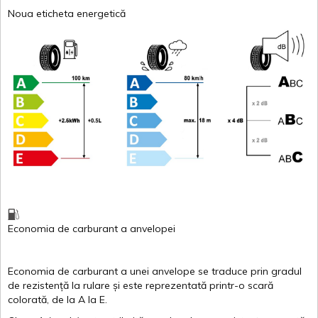
Noua eticheta energetică
Economia de carburant
a
anvelopei
Economia de carburant a
unei
anvelope
se traduce
prin
gradul
de
rezistență
la
rulare
și
este
reprezentată
printr
-o
scară
colorată
, de la
A
la
E
.