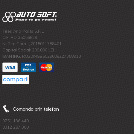
Tires And Parts S.R.L.
CIF: RO 35056829
Nr.Reg.Com.: J2015011788401
Capital Social: 200.000 LEI
IBAN ING: RO20INGB5029008227358910
Comanda prin telefon
0751 136 440
0312 287 300