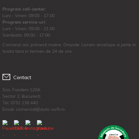
Program call-center:
Luni - Vineri: 09:00 - 17:00
Program service-uri:
Luni - Vineri: 09.00 - 21:00
Sambata: 09:00 - 17:00
Comanzi azi, primesti maine. Oriunde. Livram anvelope si jante in
toata tara in termen de 24 de ore.
Contact
Sos. Fundeni 120A
Sector 2, Bucuresti
Tel:
0751 136 440
Email: comercial@auto-soft.ro