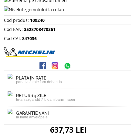
Cod produs:
109240
Cod EAN:
3528708470361
Cod CAI:
847036
PLATA IN RATE
pana la 3 rate fara dobanda
RETUR 14 ZILE
te-ai razgandit ? Iti dam banii inapoi
GARANTIE 3 ANI
la toate anvelopele
637,73 LEI