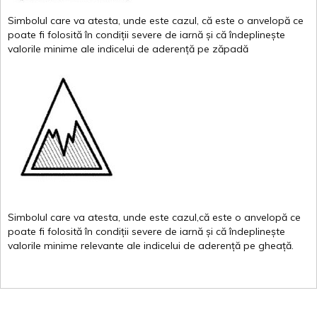
Simbolul
care
va
atesta
,
unde
este
cazul
,
că
este
o
anvelopă
ce
poate
fi
folosită
în
condiții
severe de
iarnă
și
că
îndeplinește
valor
i
le
minime
ale
indicelui
de
aderență
pe
zăpadă
Simbolul
care
va
atesta
,
unde
este
cazul,că
este
o
anvelopă
ce
poate
fi
folosită
în
condiții
severe de
iarnă
și
că
îndeplinește
valorile
minime
relevante
ale
indicelui
de
aderență
pe
gheață
.