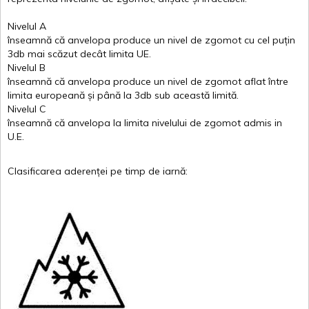
Nivelul
A
înseamnă
că
anvelopa
produce un
nivel
de
zgomot
cu
cel
puțin
3db
mai
scăzut
decât
limita
UE.
Nivelul
B
înseamnă
că
anvelopa
produce un
nivel
de
zgomot
aflat
între
limita
europeană
și
până
la 3db sub
această
limită
.
Nivelul
C
înseamnă
că
anvelopa
la
limita
nivelului
de
zgomot
admis in
U.E.
Clasificarea
aderenței
pe
timp
de
iarnă
: