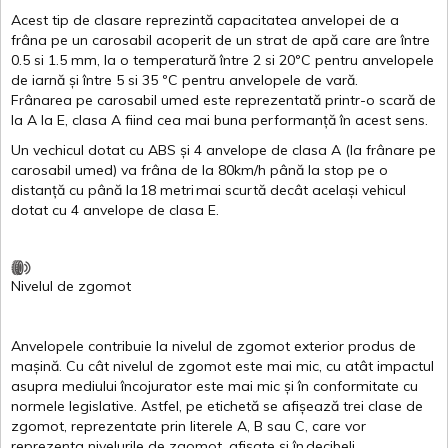
Acest
tip de
clasare
reprezintă
capacitatea
anvelopei
de a
frâna
pe un
carosabil
acoperit
de un
strat
de
apă
care are
între
0.5
si
1.5 mm, la o
temperatură
între
2
si
20ºC
pentru
anvelopele
de
iarnă
și
între
5
si
35 ºC
pentru
anvelopele
de
vară
.
Frânarea
pe
carosabil
umed
este
reprezentată
printr
-o
scară
de
la
A
la
E
,
clasa
A
fiind
cea
mai
buna
performanță
în
acest
sens.
Un
vechicul
dotat
cu ABS
și
4
anvelope
de
clasa
A
(la
frânare
pe
carosabil
umed
)
va
frâna
de la 80km/h
până
la stop pe o
distanță
cu
până
la
18
metri
mai
scurtă
decât
același
vehicul
dotat
cu 4
anvelope
de
clasa
E
.
Nivelul
de
zgomot
Anvelopele
contribuie
la
nivelul
de
zgomot
exterior
produs
de
mașină
. Cu
cât
nivelul
de
zgomot
este
mai
mic, cu
atât
impactul
asupra
mediului
încojurator
este
mai
mic
și
în
conformitate
cu
normele
legislative.
Astfel
, pe
etichetă
se
afișează
trei
clase
de
zgomot
,
reprezentate
prin
literele
A
,
B
sau
C
, care
vor
reprezenta
nivelurile
de
zgomot
,
afișate
și
în
decibeli
.