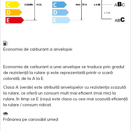
Economia de carburant
a
anvelopei
Economia de carburant a
unei
anvelope
se traduce
prin
gradul
de
rezistență
la
rulare
și
este
reprezentată
printr
-o
scară
colorată
, de la
A
la
E
.
Clasa
A
(
verde
)
este
atribuită
anvelopelor
cu
rezistența
scazută
la
rulare
,
ce
oferă
un
consum
mult
mai
eficient
(
mai
mic) la
rulare
,
în
timp
ce
E
(
roșu
)
este
clasa
cu
cea
mai
scazută
eficiență
la
rulare
/
consum
ridicat
.
Frânarea
pe
carosabil
umed