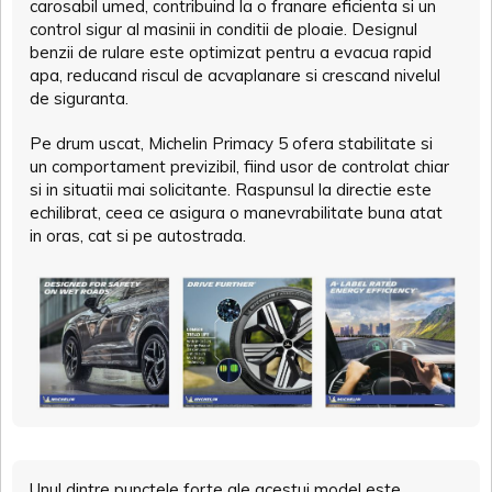
carosabil umed, contribuind la o franare eficienta si un
control sigur al masinii in conditii de ploaie. Designul
benzii de rulare este optimizat pentru a evacua rapid
apa, reducand riscul de acvaplanare si crescand nivelul
de siguranta.
Pe drum uscat, Michelin Primacy 5 ofera stabilitate si
un comportament previzibil, fiind usor de controlat chiar
si in situatii mai solicitante. Raspunsul la directie este
echilibrat, ceea ce asigura o manevrabilitate buna atat
in oras, cat si pe autostrada.
Unul dintre punctele forte ale acestui model este