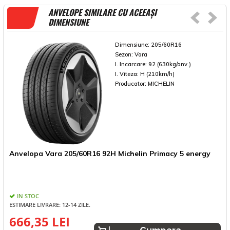
ANVELOPE SIMILARE CU ACEEAȘI
DIMENSIUNE
Dimensiune:
205/60R16
Sezon:
Vara
I. Incarcare:
92 (630kg/anv.)
I. Viteza:
H (210km/h)
Producator:
MICHELIN
Anvelopa Vara 205/60R16 92H Michelin Primacy 5 energy
A
IN STOC
ESTIMARE LIVRARE: 12-14 ZILE.
666,35 LEI
9