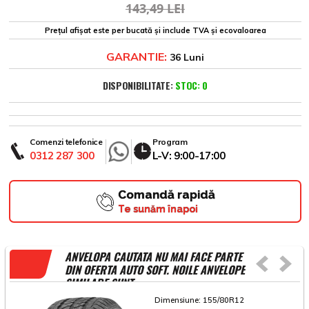
143,49 LEI
Prețul afișat este per bucată și include TVA și ecovaloarea
GARANTIE:
36 Luni
DISPONIBILITATE:
STOC: 0
Comenzi telefonice
Program
0312 287 300
L-V: 9:00-17:00
Comandă rapidă
Te sunăm înapoi
ANVELOPA CAUTATA NU MAI FACE PARTE
DIN OFERTA AUTO SOFT. NOILE ANVELOPE
SIMILARE SUNT
Dimensiune:
155/80R12