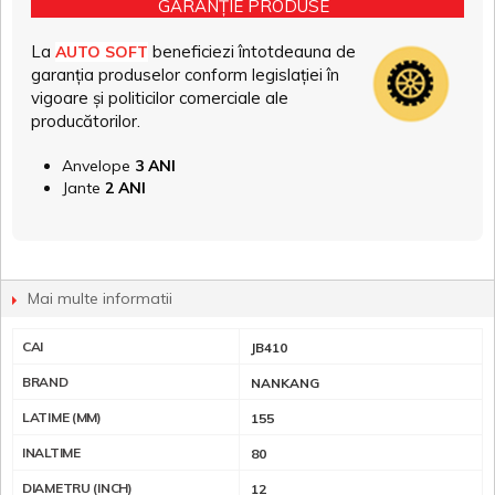
GARANȚIE PRODUSE
La
beneficiezi întotdeauna de
AUTO SOFT
garanția produselor conform legislației în
vigoare și politicilor comerciale ale
producătorilor.
Anvelope
3 ANI
Jante
2 ANI
Mai multe informatii
CAI
JB410
BRAND
NANKANG
LATIME (MM)
155
INALTIME
80
DIAMETRU (INCH)
12