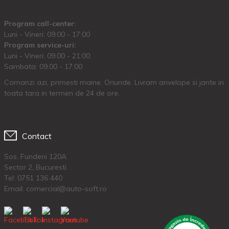
Program call-center:
Luni - Vineri: 09:00 - 17:00
Program service-uri:
Luni - Vineri: 09.00 - 21:00
Sambata: 09:00 - 17:00
Comanzi azi, primesti maine. Oriunde. Livram anvelope si jante in
toata tara in termen de 24 de ore.
Contact
Sos. Fundeni 120A
Sector 2, Bucuresti
Tel:
0751 136 440
Email: comercial@auto-soft.ro