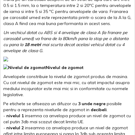
0.5 si 1.5 mm, la o temperatura intre 2 si 20ºC pentru anvelopele
de iarna si intre 5 si 35 ºC pentru anvelopele de vara. Franarea
pe carosabil umed este reprezentata printr-o scara de la A la G,
clasa A fiind cea mai buna performanta in acest sens.
Un vechicul dotat cu ABS si 4 anvelope de clasa A (la franare pe
carosabil umed) va frana de la 80km/h pana la stop pe o distanta
cu pana la
18 metri
mai scurta decat acelasi vehicul dotat cu 4
anvelope de clasa G
.
Nivelul de zgomot
Anvelopele constribuie la nivelul de zgomot produs de masina.
Cu cat nivelul de zgomot este mai mic, cu atat impactul asupra
mediului incojurator este mai mic si in conformitate cu normele
legislative.
Pe etichete se afiseaza un difuzor cu
3 unde negre
posibile
pentru a reprezenta nivelurile de zgomot in
decibeli
.
-
nivelul 1
insemna ca anvelopa produce un nivel de zgomot cu
cel putin 3db mai scazut decat limita UE.
-
nivelul 2
inseamna ca anvelopa produce un nivel de zgomot
aflat intre limita europeana si pana la 3db sub aceasta limita.