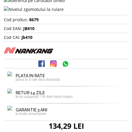
Cod produs:
8679
Cod EAN:
JB410
Cod CAI:
jb410
PLATA IN RATE
pana la 3 rate fara dobanda
RETUR 14 ZILE
te-ai razgandit ? Iti dam banii inapoi
GARANTIE 3 ANI
la toate anvelopele
134,29 LEI