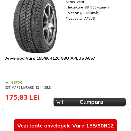
Sezon:
Vara
I. Incarcare:
88 (560kg/anv.)
I. Viteza:
Q (160km/h)
Producator:
APLUS
Anvelopa Vara 155/80R12C 88Q APLUS A867
IN STOC
ESTIMARE LIVRARE: 12-14 ZILE.
175,83 LEI
Cumpara
Vezi toate anvelopele Vara 155/80R12