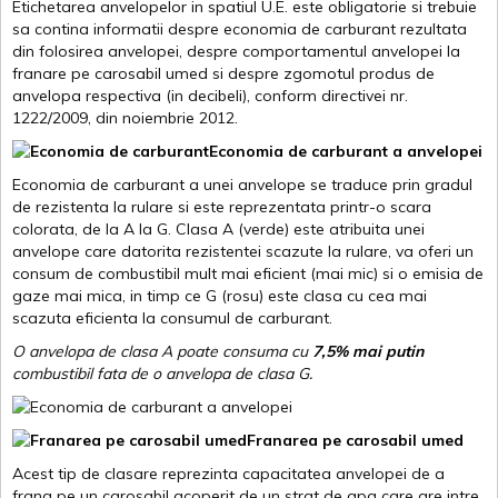
Etichetarea anvelopelor in spatiul U.E. este obligatorie si trebuie
sa contina informatii despre economia de carburant rezultata
din folosirea anvelopei, despre comportamentul anvelopei la
franare pe carosabil umed si despre zgomotul produs de
anvelopa respectiva (in decibeli), conform directivei nr.
1222/2009, din noiembrie 2012.
Economia de carburant a anvelopei
Economia de carburant a unei anvelope se traduce prin gradul
de rezistenta la rulare si este reprezentata printr-o scara
colorata, de la A la G. Clasa A (verde) este atribuita unei
anvelope care datorita rezistentei scazute la rulare, va oferi un
consum de combustibil mult mai eficient (mai mic) si o emisia de
gaze mai mica, in timp ce G (rosu) este clasa cu cea mai
scazuta eficienta la consumul de carburant.
O anvelopa de clasa A poate consuma cu
7,5% mai putin
combustibil fata de o anvelopa de clasa G.
Franarea pe carosabil umed
Acest tip de clasare reprezinta capacitatea anvelopei de a
frana pe un carosabil acoperit de un strat de apa care are intre