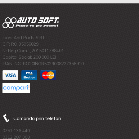
Tires And Parts S.R.L.
CIF: RO 35056829
Nr.Reg.Com.: J2015011788401
Capital Social: 200.000 LEI
IBAN ING: RO20INGB5029008227358910
Comanda prin telefon
0751 136 440
0312 287 300