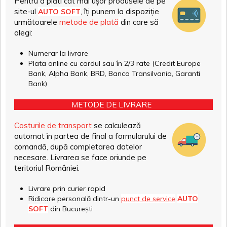
Pentru a plăti cât mai ușor produsele de pe
site-ul
, îți punem la dispoziție
AUTO SOFT
următoarele
metode de plată
din care să
alegi:
Numerar la livrare
Plata online cu cardul sau în 2/3 rate (Credit Europe
Bank, Alpha Bank, BRD, Banca Transilvania, Garanti
Bank)
METODE DE LIVRARE
Costurile de transport
se calculează
automat în partea de final a formularului de
comandă, după completarea datelor
necesare. Livrarea se face oriunde pe
teritoriul României.
Livrare prin curier rapid
Ridicare personală dintr-un
punct de service
AUTO
SOFT
din București