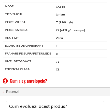
MODEL
CX668
TIP VEHICUL
turism
INDICE VITEZA
T (190km/h)
INDICE SARCINA
77 (412kg/anvelopa)
ANOTIMP
Vara
ECONOMIE DE CARBURANT
F
FRANARE PE SUPRAFETE UMEDE
B
NIVEL DE ZGOMOT
72
EFICIENTA CLASA
C1
Cum aleg anvelopele?
Recenzii
Cum evaluezi acest produs?