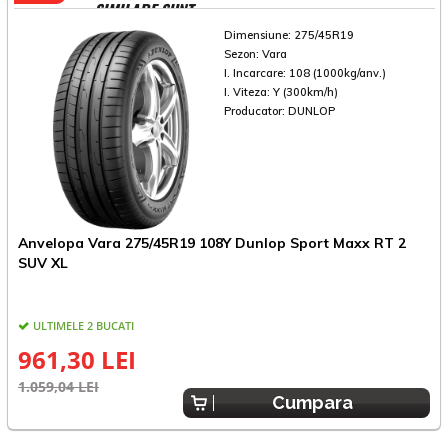
SIMILARE SUNT
Dimensiune:
275/45R19
Sezon:
Vara
I. Incarcare:
108 (1000kg/anv.)
I. Viteza:
Y (300km/h)
Producator:
DUNLOP
Anvelopa Vara 275/45R19 108Y Dunlop Sport Maxx RT 2
A
SUV XL
ULTIMELE 2 BUCATI
961,30 LEI
1.059,04 LEI
1
Cumpara