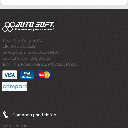
Tires And Parts S.R.L.
CIF: RO 35056829
Nr.Reg.Com.: J2015011788401
Capital Social: 200.000 LEI
IBAN ING: RO20INGB5029008227358910
Comanda prin telefon
0751 136 440