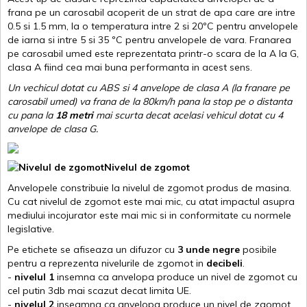
frana pe un carosabil acoperit de un strat de apa care are intre
0.5 si 1.5 mm, la o temperatura intre 2 si 20ºC pentru anvelopele
de iarna si intre 5 si 35 ºC pentru anvelopele de vara. Franarea
pe carosabil umed este reprezentata printr-o scara de la A la G,
clasa A fiind cea mai buna performanta in acest sens.
Un vechicul dotat cu ABS si 4 anvelope de clasa A (la franare pe
carosabil umed) va frana de la 80km/h pana la stop pe o distanta
cu pana la
18 metri
mai scurta decat acelasi vehicul dotat cu 4
anvelope de clasa G
.
Nivelul de zgomot
Anvelopele constribuie la nivelul de zgomot produs de masina.
Cu cat nivelul de zgomot este mai mic, cu atat impactul asupra
mediului incojurator este mai mic si in conformitate cu normele
legislative.
Pe etichete se afiseaza un difuzor cu
3 unde negre
posibile
pentru a reprezenta nivelurile de zgomot in
decibeli
.
-
nivelul 1
insemna ca anvelopa produce un nivel de zgomot cu
cel putin 3db mai scazut decat limita UE.
-
nivelul 2
inseamna ca anvelopa produce un nivel de zgomot