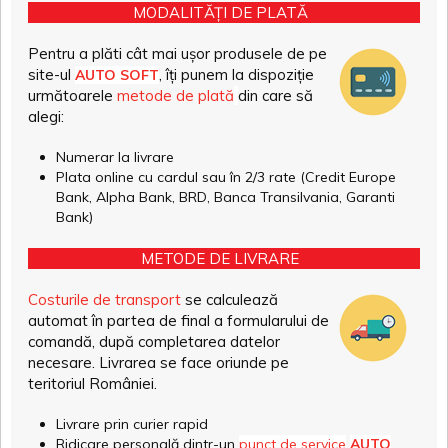
MODALITĂȚI DE PLATĂ
Pentru a plăti cât mai ușor produsele de pe
site-ul
, îți punem la dispoziție
AUTO SOFT
următoarele
metode de plată
din care să
alegi:
Numerar la livrare
Plata online cu cardul sau în 2/3 rate (Credit Europe
Bank, Alpha Bank, BRD, Banca Transilvania, Garanti
Bank)
METODE DE LIVRARE
Costurile de transport
se calculează
automat în partea de final a formularului de
comandă, după completarea datelor
necesare. Livrarea se face oriunde pe
teritoriul României.
Livrare prin curier rapid
Ridicare personală dintr-un
punct de service
AUTO