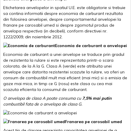
Etichetarea anvelopelor in spatiul U.E. este obligatorie si trebuie
sa contina informatii despre economia de carburant rezultata
din folosirea anvelopei, despre comportamentul anvelopei la
franare pe carosabil umed si despre zgomotul produs de
anvelopa respectiva (in decibeli), conform directivei nr.
1222/2009, din noiembrie 2012.
Economia de carburant a anvelopei
Economia de carburant a unei anvelope se traduce prin gradul
de rezistenta la rulare si este reprezentata printr-o scara
colorata, de la A la G. Clasa A (verde) este atribuita unei
anvelope care datorita rezistentei scazute la rulare, va oferi un
consum de combustibil mult mai eficient (mai mic) si o emisia de
gaze mai mica, in timp ce G (rosu) este clasa cu cea mai
scazuta eficienta la consumul de carburant.
O anvelopa de clasa A poate consuma cu
7,5% mai putin
combustibil fata de o anvelopa de clasa G.
Franarea pe carosabil umed
Acest tip de clasare reprezinta capacitatea anvelopei de a