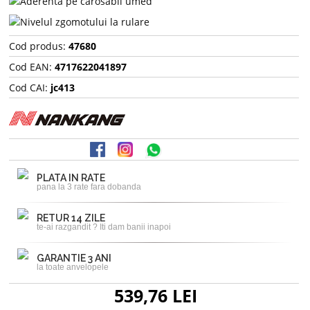
Cod produs:
47680
Cod EAN:
4717622041897
Cod CAI:
jc413
PLATA IN RATE
pana la 3 rate fara dobanda
RETUR 14 ZILE
te-ai razgandit ? Iti dam banii inapoi
GARANTIE 3 ANI
la toate anvelopele
539,76 LEI