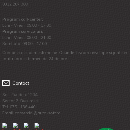
0312 287 300
Program call-center:
Luni - Vineri: 09:00 - 17:00
Program service-uri:
Luni - Vineri: 09.00 - 21:00
Sambata: 09:00 - 17:00
Comanzi azi, primesti maine. Oriunde. Livram anvelope si jante in
toata tara in termen de 24 de ore.
Contact
Sos. Fundeni 120A
Sector 2, Bucuresti
Tel:
0751 136 440
Email: comercial@auto-soft.ro