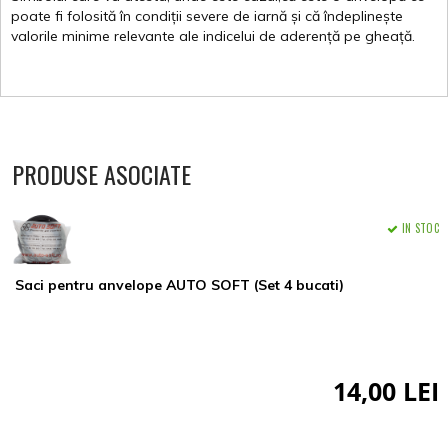
poate
fi
folosită
în
condiții
severe de
iarnă
și
că
îndeplinește
valorile
minime
relevante
ale
indicelui
de
aderență
pe
gheață
.
PRODUSE ASOCIATE
IN STOC
Saci pentru anvelope AUTO SOFT (Set 4 bucati)
14,00 LEI