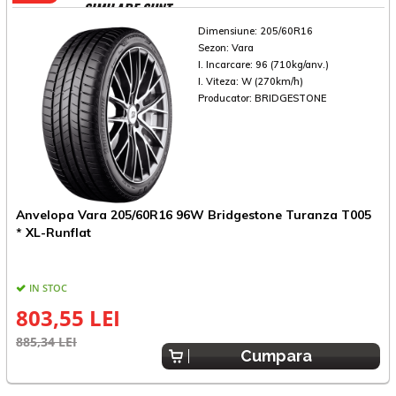
SIMILARE SUNT
Dimensiune:
205/60R16
Sezon:
Vara
I. Incarcare:
96 (710kg/anv.)
I. Viteza:
W (270km/h)
Producator:
BRIDGESTONE
Anvelopa Vara 205/60R16 96W Bridgestone Turanza T005
A
* XL-Runflat
IN STOC
803,55 LEI
885,34 LEI
6
Cumpara