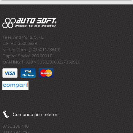
Tires And Parts S.R.L.
CIF: RO 35056829
Nr.Reg.Com.: J2015011788401
Capital Social: 200.000 LEI
IBAN ING: RO20INGB5029008227358910
Comanda prin telefon
0751 136 440
0312 287 300