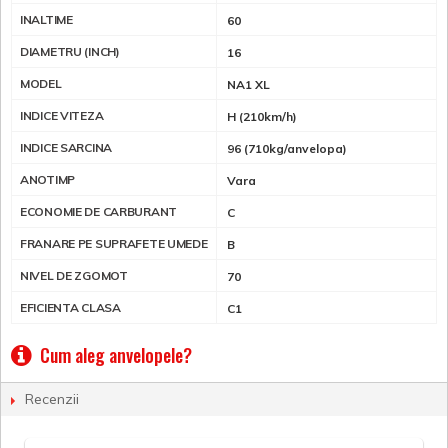
INALTIME
60
DIAMETRU (INCH)
16
MODEL
NA1 XL
INDICE VITEZA
H (210km/h)
INDICE SARCINA
96 (710kg/anvelopa)
ANOTIMP
Vara
ECONOMIE DE CARBURANT
C
FRANARE PE SUPRAFETE UMEDE
B
NIVEL DE ZGOMOT
70
EFICIENTA CLASA
C1
Cum aleg anvelopele?
Recenzii