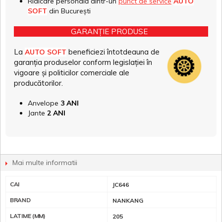
Ridicare personală dintr-un
punct de service
AUTO
SOFT
din București
GARANȚIE PRODUSE
La
beneficiezi întotdeauna de
AUTO SOFT
garanția produselor conform legislației în
vigoare și politicilor comerciale ale
producătorilor.
Anvelope
3 ANI
Jante
2 ANI
Mai multe informatii
CAI
JC646
BRAND
NANKANG
LATIME (MM)
205