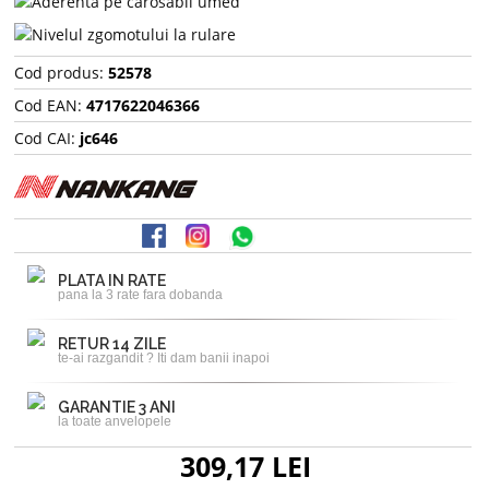
Cod produs:
52578
Cod EAN:
4717622046366
Cod CAI:
jc646
PLATA IN RATE
pana la 3 rate fara dobanda
RETUR 14 ZILE
te-ai razgandit ? Iti dam banii inapoi
GARANTIE 3 ANI
la toate anvelopele
309,17 LEI