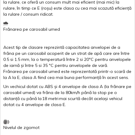
la
rulare
,
ce
oferă
un
consum
mult
mai
eficient
(
mai
mic) la
rulare
,
în
timp
ce
E
(
roșu
)
este
clasa
cu
cea
mai
scazută
eficiență
la
rulare
/
consum
ridicat
.
Frânarea
pe
carosabil
umed
Acest
tip de
clasare
reprezintă
capacitatea
anvelopei
de a
frâna
pe un
carosabil
acoperit
de un
strat
de
apă
care are
între
0.5
si
1.5 mm, la o
temperatură
între
2
si
20ºC
pentru
anvelopele
de
iarnă
și
între
5
si
35 ºC
pentru
anvelopele
de
vară
.
Frânarea
pe
carosabil
umed
este
reprezentată
printr
-o
scară
de
la
A
la
E
,
clasa
A
fiind
cea
mai
buna
performanță
în
acest
sens.
Un
vechicul
dotat
cu ABS
și
4
anvelope
de
clasa
A
(la
frânare
pe
carosabil
umed
)
va
frâna
de la 80km/h
până
la stop pe o
distanță
cu
până
la
18
metri
mai
scurtă
decât
același
vehicul
dotat
cu 4
anvelope
de
clasa
E
.
Nivelul
de
zgomot