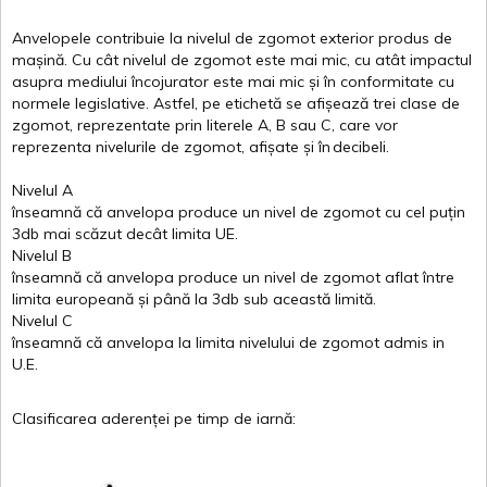
Anvelopele
contribuie
la
nivelul
de
zgomot
exterior
produs
de
mașină
. Cu
cât
nivelul
de
zgomot
este
mai
mic, cu
atât
impactul
asupra
mediului
încojurator
este
mai
mic
și
în
conformitate
cu
normele
legislative.
Astfel
, pe
etichetă
se
afișează
trei
clase
de
zgomot
,
reprezentate
prin
literele
A
,
B
sau
C
, care
vor
reprezenta
nivelurile
de
zgomot
,
afișate
și
în
decibeli
.
Nivelul
A
înseamnă
că
anvelopa
produce un
nivel
de
zgomot
cu
cel
puțin
3db
mai
scăzut
decât
limita
UE.
Nivelul
B
înseamnă
că
anvelopa
produce un
nivel
de
zgomot
aflat
între
limita
europeană
și
până
la 3db sub
această
limită
.
Nivelul
C
înseamnă
că
anvelopa
la
limita
nivelului
de
zgomot
admis in
U.E.
Clasificarea
aderenței
pe
timp
de
iarnă
: