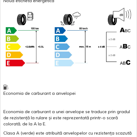
Noua eticheta energetică
Economia de carburant
a
anvelopei
Economia de carburant a
unei
anvelope
se traduce
prin
gradul
de
rezistență
la
rulare
și
este
reprezentată
printr
-o
scară
colorată
, de la
A
la
E
.
Clasa
A
(
verde
)
este
atribuită
anvelopelor
cu
rezistența
scazută