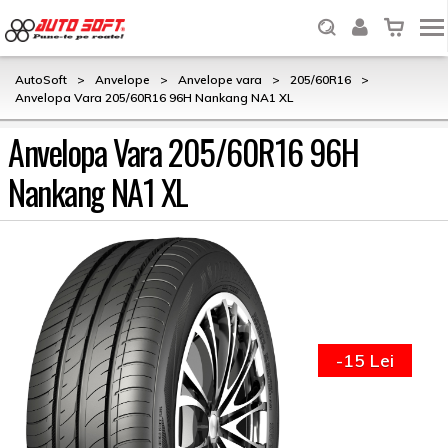
AutoSoft
>
Anvelope
>
Anvelope vara
>
205/60R16
>
Anvelopa Vara 205/60R16 96H Nankang NA1 XL
Anvelopa Vara 205/60R16 96H
Nankang NA1 XL
-15 Lei