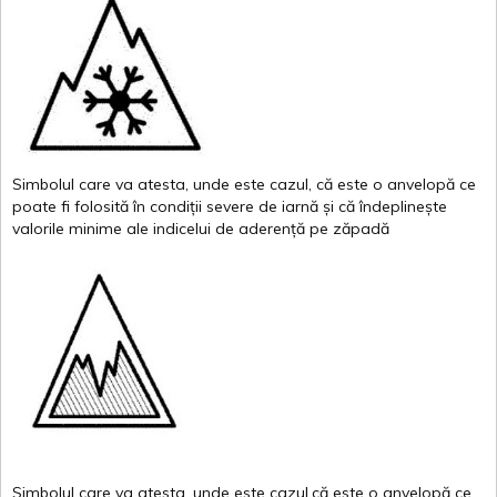
Simbolul
care
va
atesta
,
unde
este
cazul
,
că
este
o
anvelopă
ce
poate
fi
folosită
în
condiții
severe de
iarnă
și
că
îndeplinește
valor
i
le
minime
ale
indicelui
de
aderență
pe
zăpadă
Simbolul
care
va
atesta
,
unde
este
cazul,că
este
o
anvelopă
ce