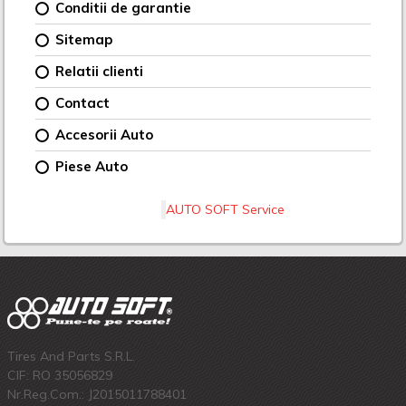
Conditii de garantie
Sitemap
Relatii clienti
Contact
Accesorii Auto
Piese Auto
AUTO SOFT Service
Tires And Parts S.R.L.
CIF: RO 35056829
Nr.Reg.Com.: J2015011788401