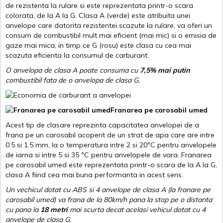
de rezistenta la rulare si este reprezentata printr-o scara
colorata, de la A la G. Clasa A (verde) este atribuita unei
anvelope care datorita rezistentei scazute la rulare, va oferi un
consum de combustibil mult mai eficient (mai mic) si o emisia de
gaze mai mica, in timp ce G (rosu) este clasa cu cea mai
scazuta eficienta la consumul de carburant.
O anvelopa de clasa A poate consuma cu
7,5% mai putin
combustibil fata de o anvelopa de clasa G.
Franarea pe carosabil umed
Acest tip de clasare reprezinta capacitatea anvelopei de a
frana pe un carosabil acoperit de un strat de apa care are intre
0.5 si 1.5 mm, la o temperatura intre 2 si 20ºC pentru anvelopele
de iarna si intre 5 si 35 ºC pentru anvelopele de vara. Franarea
pe carosabil umed este reprezentata printr-o scara de la A la G,
clasa A fiind cea mai buna performanta in acest sens.
Un vechicul dotat cu ABS si 4 anvelope de clasa A (la franare pe
carosabil umed) va frana de la 80km/h pana la stop pe o distanta
cu pana la
18 metri
mai scurta decat acelasi vehicul dotat cu 4
anvelope de clasa G
.