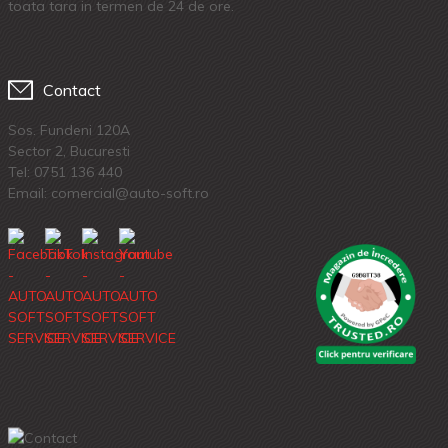
toata tara in termen de 24 de ore.
Contact
Sos. Fundeni 120A
Sector 2, Bucuresti
Tel:
0751 136 440
Email: comercial@auto-soft.ro