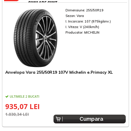
SIMILARE SUNT
Dimensiune:
255/50R19
Sezon:
Vara
I. Incarcare:
107 (975kg/anv.)
I. Viteza:
V (240km/h)
Producator:
MICHELIN
A
Anvelopa Vara 255/50R19 107V Michelin e.Primacy XL
A
ULTIMELE 2 BUCATI
935,07 LEI
1
1.030,34 LEI
Cumpara