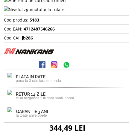
Cod produs:
5183
Cod EAN:
4712487546266
Cod CAI:
jb286
PLATA IN RATE
pana la 3 rate fara dobanda
RETUR 14 ZILE
te-ai razgandit ? Iti dam banii inapoi
GARANTIE 3 ANI
la toate anvelopele
344,49 LEI