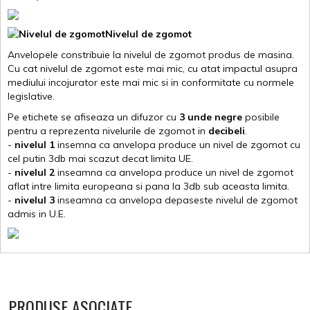
Nivelul de zgomot
Anvelopele constribuie la nivelul de zgomot produs de masina.
Cu cat nivelul de zgomot este mai mic, cu atat impactul asupra
mediului incojurator este mai mic si in conformitate cu normele
legislative.
Pe etichete se afiseaza un difuzor cu
3 unde negre
posibile
pentru a reprezenta nivelurile de zgomot in
decibeli
.
-
nivelul 1
insemna ca anvelopa produce un nivel de zgomot cu
cel putin 3db mai scazut decat limita UE.
-
nivelul 2
inseamna ca anvelopa produce un nivel de zgomot
aflat intre limita europeana si pana la 3db sub aceasta limita.
-
nivelul 3
inseamna ca anvelopa depaseste nivelul de zgomot
admis in U.E.
PRODUSE ASOCIATE