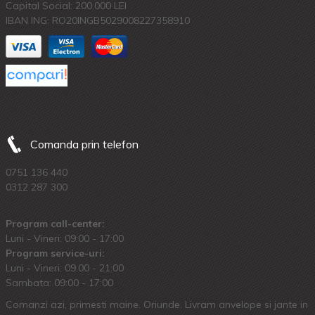
Capital Social: 200.000 LEI
IBAN ING: RO20INGB5029008227358910
Comanda prin telefon
0751 136 440
0312 287 300
Program call-center:
Luni - Vineri: 09:00 - 17:00
Program service-uri:
Luni - Vineri: 09.00 - 21:00
Sambata: 09:00 - 17:00
Comanzi azi, primesti maine. Oriunde. Livram anvelope si jante in