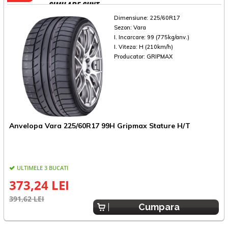
SIMILARE SUNT
Dimensiune:
225/60R17
Sezon:
Vara
I. Incarcare:
99 (775kg/anv.)
I. Viteza:
H (210km/h)
Producator:
GRIPMAX
Anvelopa Vara 225/60R17 99H Gripmax Stature H/T
A
ULTIMELE 3 BUCATI
373,24 LEI
391,62 LEI
4
Cumpara