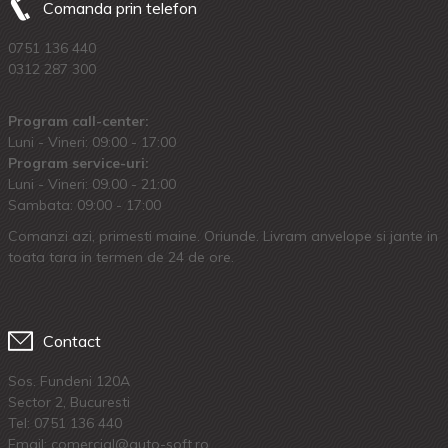
Comanda prin telefon
0751 136 440
0312 287 300
Program call-center:
Luni - Vineri: 09:00 - 17:00
Program service-uri:
Luni - Vineri: 09.00 - 21:00
Sambata: 09:00 - 17:00
Comanzi azi, primesti maine. Oriunde. Livram anvelope si jante in
toata tara in termen de 24 de ore.
Contact
Sos. Fundeni 120A
Sector 2, Bucuresti
Tel:
0751 136 440
Email: comercial@auto-soft.ro