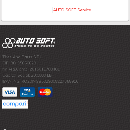
AUTO SOFT Service
Tires And Parts S.R.L.
CIF: RO 35056829
Nr.Reg.Com.: J2015011788401
Capital Social: 200.000 LEI
IBAN ING: RO20INGB5029008227358910