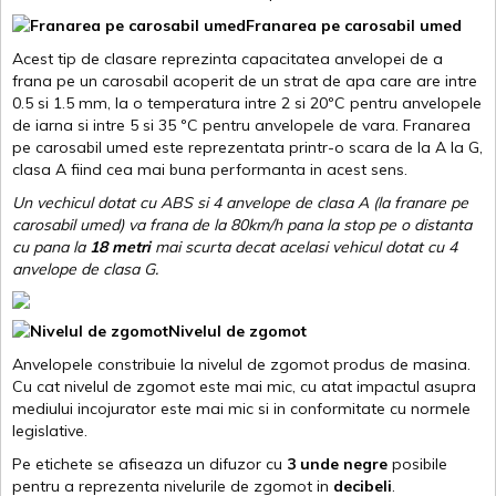
Franarea pe carosabil umed
Acest tip de clasare reprezinta capacitatea anvelopei de a
frana pe un carosabil acoperit de un strat de apa care are intre
0.5 si 1.5 mm, la o temperatura intre 2 si 20ºC pentru anvelopele
de iarna si intre 5 si 35 ºC pentru anvelopele de vara. Franarea
pe carosabil umed este reprezentata printr-o scara de la A la G,
clasa A fiind cea mai buna performanta in acest sens.
Un vechicul dotat cu ABS si 4 anvelope de clasa A (la franare pe
carosabil umed) va frana de la 80km/h pana la stop pe o distanta
cu pana la
18 metri
mai scurta decat acelasi vehicul dotat cu 4
anvelope de clasa G
.
Nivelul de zgomot
Anvelopele constribuie la nivelul de zgomot produs de masina.
Cu cat nivelul de zgomot este mai mic, cu atat impactul asupra
mediului incojurator este mai mic si in conformitate cu normele
legislative.
Pe etichete se afiseaza un difuzor cu
3 unde negre
posibile
pentru a reprezenta nivelurile de zgomot in
decibeli
.