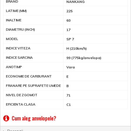
BRAND
NANKANG
LATIME (MM)
225
INALTIME
60
DIAMETRU (INCH)
17
MODEL
SP 7
INDICE VITEZA
H (210km/h)
INDICE SARCINA
99 (775kg/anvelopa)
ANOTIMP
Vara
ECONOMIE DE CARBURANT
E
FRANARE PE SUPRAFETE UMEDE
B
NIVEL DE ZGOMOT
71
EFICIENTA CLASA
C1
Cum aleg anvelopele?