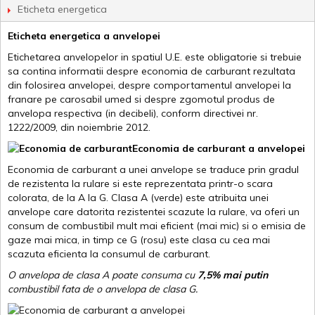
Eticheta energetica
Eticheta energetica a anvelopei
Etichetarea anvelopelor in spatiul U.E. este obligatorie si trebuie
sa contina informatii despre economia de carburant rezultata
din folosirea anvelopei, despre comportamentul anvelopei la
franare pe carosabil umed si despre zgomotul produs de
anvelopa respectiva (in decibeli), conform directivei nr.
1222/2009, din noiembrie 2012.
Economia de carburant a anvelopei
Economia de carburant a unei anvelope se traduce prin gradul
de rezistenta la rulare si este reprezentata printr-o scara
colorata, de la A la G. Clasa A (verde) este atribuita unei
anvelope care datorita rezistentei scazute la rulare, va oferi un
consum de combustibil mult mai eficient (mai mic) si o emisia de
gaze mai mica, in timp ce G (rosu) este clasa cu cea mai
scazuta eficienta la consumul de carburant.
O anvelopa de clasa A poate consuma cu
7,5% mai putin
combustibil fata de o anvelopa de clasa G.