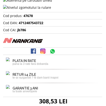
Cod produs:
47678
Cod EAN:
4712487543722
Cod CAI:
jb786
PLATA IN RATE
pana la 3 rate fara dobanda
RETUR 14 ZILE
te-ai razgandit ? Iti dam banii inapoi
GARANTIE 3 ANI
la toate anvelopele
308,53 LEI