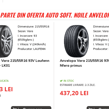
PARTE DIN OFERTA AUTO SOFT. NOILE ANVELO
Dimensiune:
215/55R16
Dimensiune
Sezon:
Vara
Sezon:
Vara
I. Incarcare:
93
I. Incarcare
(650kg/anv.)
(650kg/anv.
I. Viteza:
V (240km/h)
I. Viteza:
V 
Producator:
LAUFENN
Producator:
 Vara 215/55R16 93V Laufenn
Anvelopa Vara 215/55R16 93
+ LK01
Nfera primus
BUCATA
IN STOC
ESTIMARE LIVRARE: 2-3 ZILE.
3 LEI
437,20 LEI
I