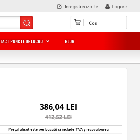
Inregistreaza-te
Logare
Cos
TACT PUNCTE DE LUCRU
BLOG
386,04 LEI
412,52 LEI
Prețul afișat este per bucată și include TVA și ecovaloarea