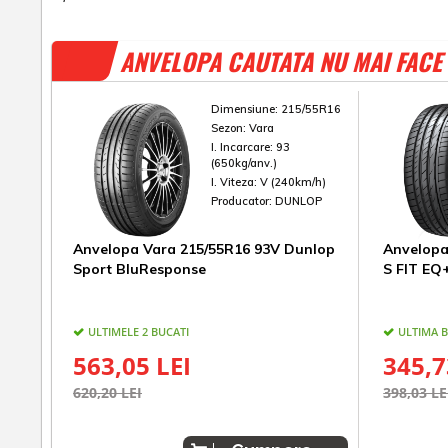
ANVELOPA CAUTATA NU MAI FACE 
Dimensiune:
215/55R16
Sezon:
Vara
I. Incarcare:
93
(650kg/anv.)
I. Viteza:
V (240km/h)
Producator:
DUNLOP
Anvelopa Vara 215/55R16 93V Dunlop
Anvelopa
Sport BluResponse
S FIT EQ
ULTIMELE 2 BUCATI
ULTIMA 
563,05 LEI
345,7
620,20 LEI
398,03 LE