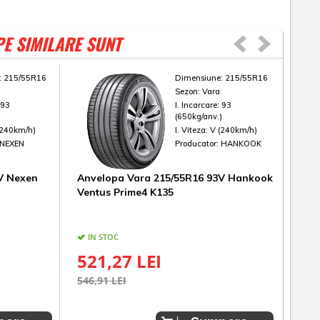
PE SIMILARE SUNT
:
215/55R16
Dimensiune:
215/55R16
Sezon:
Vara
:
93
I. Incarcare:
93
)
(650kg/anv.)
(240km/h)
I. Viteza:
V (240km/h)
NEXEN
Producator:
HANKOOK
V Nexen
Anvelopa Vara 215/55R16 93V Hankook
Anv
Ventus Prime4 K135
Bri
IN STOC
IN
521,27 LEI
74
546,91 LEI
781,