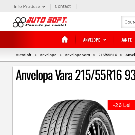
Contact
Info Produse
ANVELOPE
JANTE
AutoSoft
>
Anvelope
>
Anvelope vara
>
215/55R16
>
Anvel
Anvelopa Vara 215/55R16 93
-26 Lei