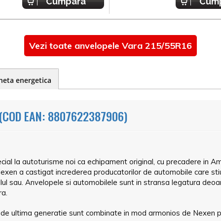
Cumpara
Cum
Vezi toate anvelopele Vara 215/55R16
heta energetica
(COD EAN: 8807622387906)
ial la autoturisme noi ca echipament original, cu precadere in Am
 Nexen a castigat increderea producatorilor de automobile care st
iculul sau. Anvelopele si automobilele sunt in stransa legatura 
ra.
 de ultima generatie sunt combinate in mod armonios de Nexen p