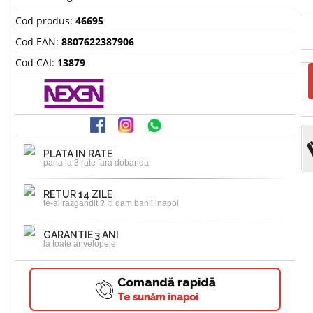
Cod produs:
46695
Cod EAN:
8807622387906
Cod CAI:
13879
PLATA IN RATE
pana la 3 rate fara dobanda
RETUR 14 ZILE
te-ai razgandit ? Iti dam banii inapoi
GARANTIE 3 ANI
la toate anvelopele
Comandă rapidă
Te sunăm înapoi