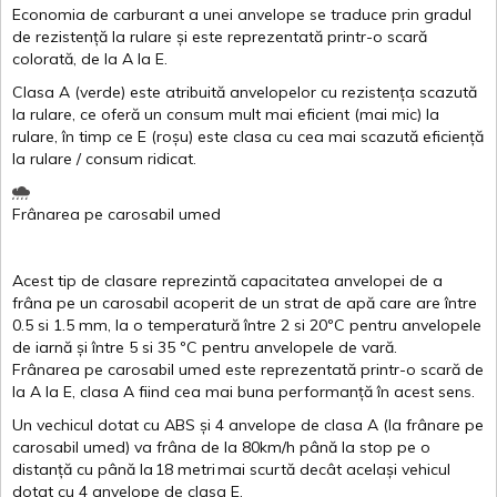
Economia de carburant a
unei
anvelope
se traduce
prin
gradul
de
rezistență
la
rulare
și
este
reprezentată
printr
-o
scară
colorată
, de la
A
la
E
.
Clasa
A
(
verde
)
este
atribuită
anvelopelor
cu
rezistența
scazută
la
rulare
,
ce
oferă
un
consum
mult
mai
eficient
(
mai
mic) la
rulare
,
în
timp
ce
E
(
roșu
)
este
clasa
cu
cea
mai
scazută
eficiență
la
rulare
/
consum
ridicat
.
Frânarea
pe
carosabil
umed
Acest
tip de
clasare
reprezintă
capacitatea
anvelopei
de a
frâna
pe un
carosabil
acoperit
de un
strat
de
apă
care are
între
0.5
si
1.5 mm, la o
temperatură
între
2
si
20ºC
pentru
anvelopele
de
iarnă
și
între
5
si
35 ºC
pentru
anvelopele
de
vară
.
Frânarea
pe
carosabil
umed
este
reprezentată
printr
-o
scară
de
la
A
la
E
,
clasa
A
fiind
cea
mai
buna
performanță
în
acest
sens.
Un
vechicul
dotat
cu ABS
și
4
anvelope
de
clasa
A
(la
frânare
pe
carosabil
umed
)
va
frâna
de la 80km/h
până
la stop pe o
distanță
cu
până
la
18
metri
mai
scurtă
decât
același
vehicul
dotat
cu 4
anvelope
de
clasa
E
.