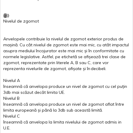
Nivelul
de
zgomot
Anvelopele
contribuie
la
nivelul
de
zgomot
exterior
produs
de
mașină
. Cu
cât
nivelul
de
zgomot
este
mai
mic, cu
atât
impactul
asupra
mediului
încojurator
este
mai
mic
și
în
conformitate
cu
normele
legislative.
Astfel
, pe
etichetă
se
afișează
trei
clase
de
zgomot
,
reprezentate
prin
literele
A
,
B
sau
C
, care
vor
reprezenta
nivelurile
de
zgomot
,
afișate
și
în
decibeli
.
Nivelul
A
înseamnă
că
anvelopa
produce un
nivel
de
zgomot
cu
cel
puțin
3db
mai
scăzut
decât
limita
UE.
Nivelul
B
înseamnă
că
anvelopa
produce un
nivel
de
zgomot
aflat
între
limita
europeană
și
până
la 3db sub
această
limită
.
Nivelul
C
înseamnă
că
anvelopa
la
limita
nivelului
de
zgomot
admis in
U.E.