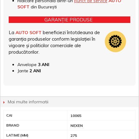
Ridicare personală dintr-un
punct de service
AUTO
SOFT
din București
GARANȚIE PRODUSE
La
beneficiezi întotdeauna de
AUTO SOFT
garanția produselor conform legislației în
vigoare și politicilor comerciale ale
producătorilor.
Anvelope
3 ANI
Jante
2 ANI
Mai multe informatii
CAI
10065
BRAND
NEXEN
LATIME (MM)
275