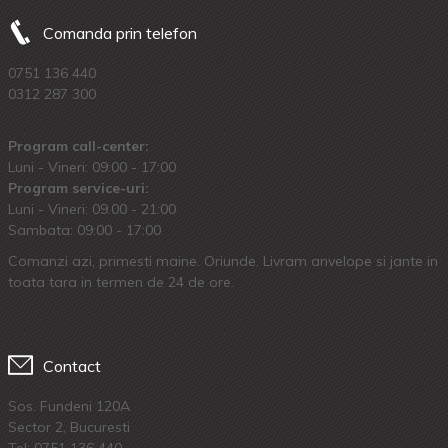
Comanda prin telefon
0751 136 440
0312 287 300
Program call-center:
Luni - Vineri: 09:00 - 17:00
Program service-uri:
Luni - Vineri: 09.00 - 21:00
Sambata: 09:00 - 17:00
Comanzi azi, primesti maine. Oriunde. Livram anvelope si jante in
toata tara in termen de 24 de ore.
Contact
Sos. Fundeni 120A
Sector 2, Bucuresti
Tel:
0751 136 440