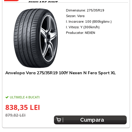
SIMILARE SUNT
Dimensiune:
275/35R19
Sezon:
Vara
I. Incarcare:
100 (800kg/anv.)
I. Viteza:
Y (300km/h)
Producator:
NEXEN
A
Anvelopa Vara 275/35R19 100Y Nexen N Fera Sport XL
A
ULTIMELE 4 BUCATI
838,35 LEI
8
879,82 LEI
Cumpara