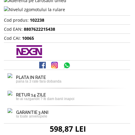
Cod produs:
102238
Cod EAN:
8807622215438
Cod CAI:
10065
PLATA IN RATE
pana la 3 rate fara dobanda
RETUR 14 ZILE
te-ai razgandit ? Iti dam banii inapoi
GARANTIE 3 ANI
la toate anvelopele
598,87 LEI