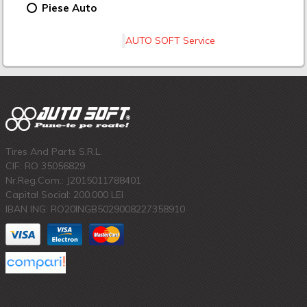
Piese Auto
AUTO SOFT Service
Tires And Parts S.R.L.
CIF: RO 35056829
Nr.Reg.Com.: J2015011788401
Capital Social: 200.000 LEI
IBAN ING: RO20INGB5029008227358910