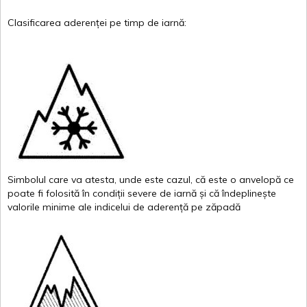
Clasificarea
aderenței
pe
timp
de
iarnă
:
Simbolul
care
va
atesta
,
unde
este
cazul
,
că
este
o
anvelopă
ce
poate
fi
folosită
în
condiții
severe de
iarnă
și
că
îndeplinește
valor
i
le
minime
ale
indicelui
de
aderență
pe
zăpadă