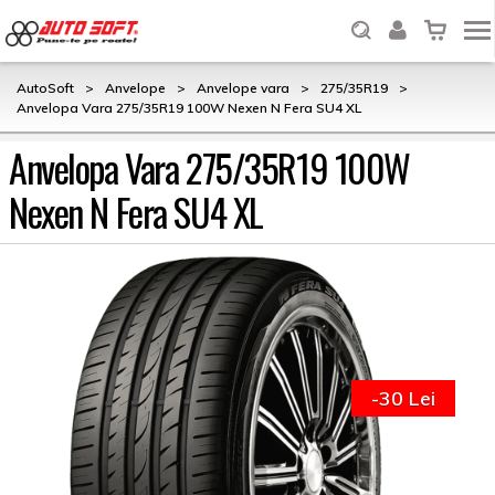
AutoSoft
>
Anvelope
>
Anvelope vara
>
275/35R19
>
Anvelopa Vara 275/35R19 100W Nexen N Fera SU4 XL
Anvelopa Vara 275/35R19 100W
Nexen N Fera SU4 XL
-30 Lei