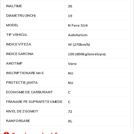
INALTIME
35
DIAMETRU (INCH)
19
MODEL
N Fera SU4
TIP VEHICUL
Autoturism
INDICE VITEZA
W (270km/h)
INDICE SARCINA
100 (800kg/anvelopa)
ANOTIMP
Vara
INSCRIPTIONARE M+S
NU
PROTECTIE JANTA
NU
ECONOMIE DE CARBURANT
C
FRANARE PE SUPRAFETE UMEDE
C
NIVEL DE ZGOMOT
72
RANFORSARE
XL