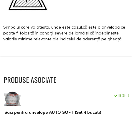
Simbolul
care
va
atesta
,
unde
este
cazul,că
este
o
anvelopă
ce
poate
fi
folosită
în
condiții
severe de
iarnă
și
că
îndeplinește
valorile
minime
relevante
ale
indicelui
de
aderență
pe
gheață
.
PRODUSE ASOCIATE
IN STOC
Saci pentru anvelope AUTO SOFT (Set 4 bucati)